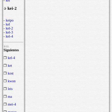
-
kei
kei-2
✰
-
keipo
-
kel
-
kel-2
-
kel-3
-
kel-4
↓↓↓
Siguientes
❒
kel-4
❒
ket
❒
kost
❒
kwon
❒
leis
❒
ma
❒
mei-4