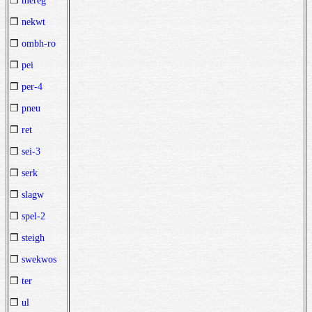
❒
mereg
❒
nekwt
❒
ombh-ro
❒
pei
❒
per-4
❒
pneu
❒
ret
❒
sei-3
❒
serk
❒
slagw
❒
spel-2
❒
steigh
❒
swekwos
❒
ter
❒
ul