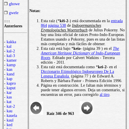
❒
ghowe
Notas:
❒
gwele
Esta raíz (*
kēi-2
-) está documentada en la
entrada
↑↑↑
864
página 538
de
Indogermanisches
Anteriores
Etymologisches Woerterbuch
de Julius Pokorny. No
hay una lista oficial de raíces Proto-Indo-Europeas.
Estamos usando a Pokorny, pues es una de las listas
-
kakka
más completas y más fáciles de obtener.
-
kal
Esta raíz está bajo *
keiə
- (página 39 ) en el
The
-
kal-2
American Heritage Dictionary of Indo-European
-
kal-3
Roots
.
Editado por Calvert Watkins - Tercera
-
kamer
edición - 2011.
-
kamp
Esta raíz está documentada como *
kei-2
- en el
-
kan
Diccionario Etimológico Indoeuropeo De La
-
kand
Lengua Española
(página 77 ) de Edward A.
-
kap
Roberts y Bárbara Pastor - Primera Edición 1996.
-
kapro
Página en construcción. Le faltan más términos y
-
kaput
puede tener algunos errores. Deja un comentario, si
-
kar
encuentras un error, para corregirlo
al tiro
.
-
kas
-
kat
-
kat-2
-
kau
Raíz 346 de 963
-
kauela
-
kaul
-
ked