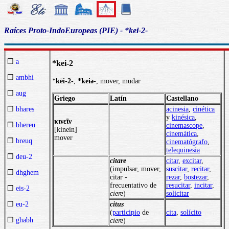
Raíces Proto-IndoEuropeas (PIE) - *kei-2-
❒
a
*kei-2
❒
ambhi
*
kēi-2-
,
*keiə
-, mover, mudar
❒
aug
Griego
Latín
Castellano
acinesia
,
cinética
❒
bhares
y
kinésica
,
κινεῖν
❒
bhereu
cinemascope
,
[kinein]
cinemática
,
mover
❒
breuq
cinematógrafo
,
telequinesia
❒
deu-2
citare
citar
,
excitar
,
(impulsar, mover,
suscitar
,
recitar
,
❒
dhghem
citar -
rezar
,
bostezar
,
frecuentativo de
resucitar
,
incitar
,
❒
eis-2
ciere
)
solicitar
citus
❒
eu-2
(
participio
de
cita
,
solícito
❒
ghabh
ciere
)