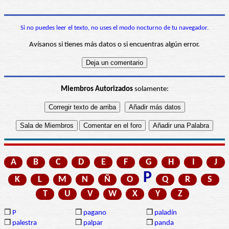
Si no puedes leer el texto, no uses el modo nocturno de tu navegador.
Avísanos si tienes más datos o si encuentras algún error.
Miembros Autorizados
solamente:
A
B
C
D
E
F
G
H
I
J
P
K
L
M
N
Ñ
O
Q
R
S
T
U
V
W
X
Y
Z
❒
P
❒
pagano
❒
paladín
❒
palestra
❒
palpar
❒
panda