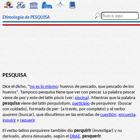
Etimología de PESQUISA
PESQUISA
Dice el dicho, "
no es lo mismo
: huevos de pescado, que pescado de los
huevos". Tampoco pesquisa tiene que ver con pescar. La palabra pescar
viene de pez y este del latín
piscis
(ver:
piscina
). Mientras que la palabra
pesquisa
viene del latín
perquisitum
,
participio
de
perquirere
(buscar
con cuidado), formada de per- (a través, por completo) y el verbo
quarere
(buscar), que discutimos en las entradas de
cuestión
,
encuesta
,
inquirir
y
requerir
.
El verbo latino
perquirere
también dio
perquirir
(investigar) y su
derivado, ahora desusado, según el
DRAE
,
pesquerir
.