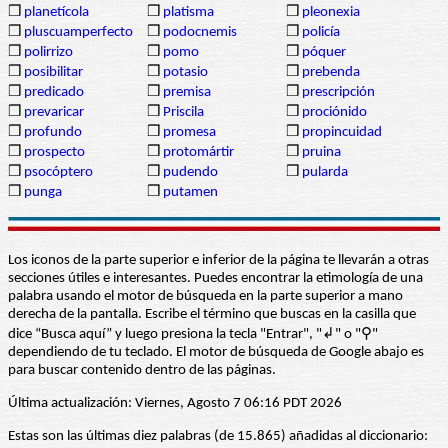
❒
planetícola
❒
platisma
❒
pleonexia
❒
pluscuamperfecto
❒
podocnemis
❒
policía
❒
polirrizo
❒
pomo
❒
póquer
❒
posibilitar
❒
potasio
❒
prebenda
❒
predicado
❒
premisa
❒
prescripción
❒
prevaricar
❒
Priscila
❒
prociónido
❒
profundo
❒
promesa
❒
propincuidad
❒
prospecto
❒
protomártir
❒
pruina
❒
psocóptero
❒
pudendo
❒
pularda
❒
punga
❒
putamen
Los iconos de la parte superior e inferior de la página te llevarán a otras
secciones útiles e interesantes. Puedes encontrar la etimología de una
palabra usando el motor de búsqueda en la parte superior a mano
derecha de la pantalla. Escribe el término que buscas en la casilla que
dice “Busca aquí” y luego presiona la tecla "Entrar", "↲" o "⚲"
dependiendo de tu teclado. El motor de búsqueda de Google abajo es
para buscar contenido dentro de las páginas.
Última actualización: Viernes, Agosto 7 06:16 PDT 2026
Estas son las últimas diez palabras (de 15.865) añadidas al diccionario: