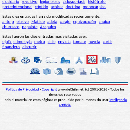
elucidario
revulsivo
legionelosis
ciclosporiasis
histótrofo
preterintencional
críptido
achicar
doctrina
monocárpico
Estas diez entradas han sido modificadas recientemente:
antojo
elusivo
Matilde
atleta
carajo
equivocación
chuico
churrasco
papalote
Acapulco
Estas fueron las diez entradas más visitadas ayer:
ojalá
etimología
metro
chile
envidia
tomate
novela
curtir
financiero
discurrir
Política de Privacidad
-
Copyright
www.deChile.net. (c) 2001-2026 - Todos los
derechos reservados
Todo el material en estas páginas es producido por humanos sin usar
inteligencia
artificial