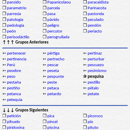
❒
pansido
❒
Papanicolaou
❒
paracaidista
❒
parametrio
❒
parcela
❒
Parinacota
❒
parresia
❒
pasa
❒
pastorela
❒
patología
❒
pávido
❒
peculado
❒
pedología
❒
peligro
❒
pendón
❒
peón
❒
percutor
❒
periacto
❒
perisodáctilo
❒
perogrullada
↑↑↑ Grupos Anteriores
➳
pertenecer
➳
pértiga
➳
pertinaz
➳
pertinencia
➳
pertrecho
➳
perturbar
➳
Perú
➳
pescar
➳
pescuezo
➳
pesebre
➳
peseta
➳
pesimismo
➳
peso
➳
pespunte
✰ pesquisa
➳
pestaña
➳
peste
➳
pestillo
➳
pestiño
➳
petaca
➳
pétalo
➳
petanca
➳
petardo
➳
petate
➳
petequia
↓↓↓ Grupos Siguientes
❒
petición
❒
pica
❒
picoroco
❒
pihuelo
❒
pincel
❒
pío
❒
piridoxina
❒
piscina
❒
pituto