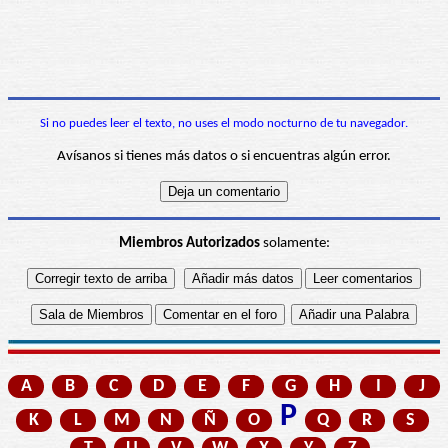
Si no puedes leer el texto, no uses el modo nocturno de tu navegador.
Avísanos si tienes más datos o si encuentras algún error.
Miembros Autorizados
solamente:
A
B
C
D
E
F
G
H
I
J
P
K
L
M
N
Ñ
O
Q
R
S