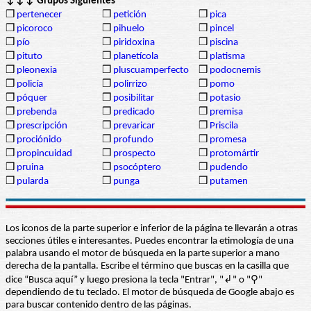
↓↓↓ Grupos Siguientes
❒
pertenecer
❒
petición
❒
pica
❒
picoroco
❒
pihuelo
❒
pincel
❒
pío
❒
piridoxina
❒
piscina
❒
pituto
❒
planetícola
❒
platisma
❒
pleonexia
❒
pluscuamperfecto
❒
podocnemis
❒
policía
❒
polirrizo
❒
pomo
❒
póquer
❒
posibilitar
❒
potasio
❒
prebenda
❒
predicado
❒
premisa
❒
prescripción
❒
prevaricar
❒
Priscila
❒
prociónido
❒
profundo
❒
promesa
❒
propincuidad
❒
prospecto
❒
protomártir
❒
pruina
❒
psocóptero
❒
pudendo
❒
pularda
❒
punga
❒
putamen
Los iconos de la parte superior e inferior de la página te llevarán a otras
secciones útiles e interesantes. Puedes encontrar la etimología de una
palabra usando el motor de búsqueda en la parte superior a mano
derecha de la pantalla. Escribe el término que buscas en la casilla que
dice “Busca aquí” y luego presiona la tecla "Entrar", "↲" o "⚲"
dependiendo de tu teclado. El motor de búsqueda de Google abajo es
para buscar contenido dentro de las páginas.