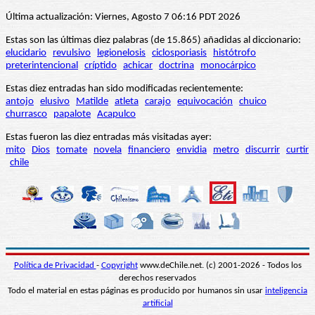
Última actualización: Viernes, Agosto 7 06:16 PDT 2026
Estas son las últimas diez palabras (de 15.865) añadidas al diccionario:
elucidario
revulsivo
legionelosis
ciclosporiasis
histótrofo
preterintencional
críptido
achicar
doctrina
monocárpico
Estas diez entradas han sido modificadas recientemente:
antojo
elusivo
Matilde
atleta
carajo
equivocación
chuico
churrasco
papalote
Acapulco
Estas fueron las diez entradas más visitadas ayer:
mito
Dios
tomate
novela
financiero
envidia
metro
discurrir
curtir
chile
Política de Privacidad
-
Copyright
www.deChile.net. (c) 2001-2026 - Todos los
derechos reservados
Todo el material en estas páginas es producido por humanos sin usar
inteligencia
artificial