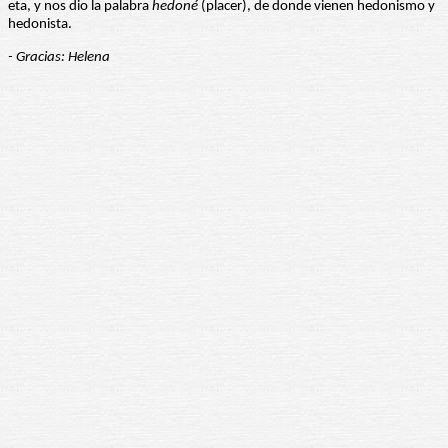
eta, y nos dio la palabra
hedoné
(placer), de donde vienen hedonismo y
hedonista.
- Gracias: Helena