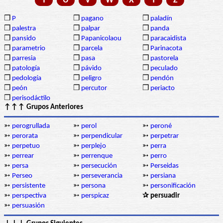
T
U
V
W
X
Y
Z
❒
P
❒
pagano
❒
paladín
❒
palestra
❒
palpar
❒
panda
❒
pansido
❒
Papanicolaou
❒
paracaidista
❒
parametrio
❒
parcela
❒
Parinacota
❒
parresia
❒
pasa
❒
pastorela
❒
patología
❒
pávido
❒
peculado
❒
pedología
❒
peligro
❒
pendón
❒
peón
❒
percutor
❒
periacto
❒
perisodáctilo
↑↑↑ Grupos Anteriores
➳
perogrullada
➳
perol
➳
peroné
➳
perorata
➳
perpendicular
➳
perpetrar
➳
perpetuo
➳
perplejo
➳
perra
➳
perrear
➳
perrenque
➳
perro
➳
persa
➳
persecución
➳
Perseidas
➳
Perseo
➳
perseverancia
➳
persiana
➳
persistente
➳
persona
➳
personificación
➳
perspectiva
➳
perspicaz
✰ persuadir
➳
persuasión