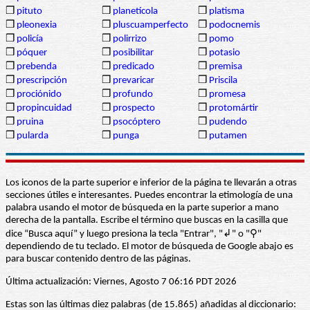
❒
pituto
❒
planetícola
❒
platisma
❒
pleonexia
❒
pluscuamperfecto
❒
podocnemis
❒
policía
❒
polirrizo
❒
pomo
❒
póquer
❒
posibilitar
❒
potasio
❒
prebenda
❒
predicado
❒
premisa
❒
prescripción
❒
prevaricar
❒
Priscila
❒
prociónido
❒
profundo
❒
promesa
❒
propincuidad
❒
prospecto
❒
protomártir
❒
pruina
❒
psocóptero
❒
pudendo
❒
pularda
❒
punga
❒
putamen
Los iconos de la parte superior e inferior de la página te llevarán a otras
secciones útiles e interesantes. Puedes encontrar la etimología de una
palabra usando el motor de búsqueda en la parte superior a mano
derecha de la pantalla. Escribe el término que buscas en la casilla que
dice “Busca aquí” y luego presiona la tecla "Entrar", "↲" o "⚲"
dependiendo de tu teclado. El motor de búsqueda de Google abajo es
para buscar contenido dentro de las páginas.
Última actualización: Viernes, Agosto 7 06:16 PDT 2026
Estas son las últimas diez palabras (de 15.865) añadidas al diccionario: