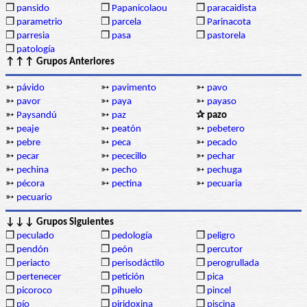
❒
pansido
❒
Papanicolaou
❒
paracaidista
❒
parametrio
❒
parcela
❒
Parinacota
❒
parresia
❒
pasa
❒
pastorela
❒
patología
↑↑↑ Grupos Anteriores
➳
pávido
➳
pavimento
➳
pavo
➳
pavor
➳
paya
➳
payaso
➳
Paysandú
➳
paz
✰ pazo
➳
peaje
➳
peatón
➳
pebetero
➳
pebre
➳
peca
➳
pecado
➳
pecar
➳
pececillo
➳
pechar
➳
pechina
➳
pecho
➳
pechuga
➳
pécora
➳
pectina
➳
pecuaria
➳
pecuario
↓↓↓ Grupos Siguientes
❒
peculado
❒
pedología
❒
peligro
❒
pendón
❒
peón
❒
percutor
❒
periacto
❒
perisodáctilo
❒
perogrullada
❒
pertenecer
❒
petición
❒
pica
❒
picoroco
❒
pihuelo
❒
pincel
❒
pío
❒
piridoxina
❒
piscina