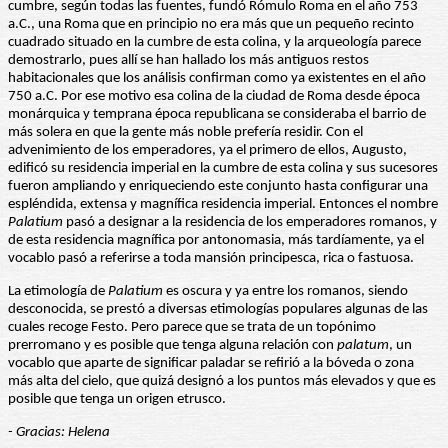
cumbre, según todas las fuentes, fundó Rómulo Roma en el año 753
a.C., una Roma que en principio no era más que un pequeño recinto
cuadrado situado en la cumbre de esta colina, y la arqueología parece
demostrarlo, pues allí se han hallado los más antiguos restos
habitacionales que los análisis confirman como ya existentes en el año
750 a.C. Por ese motivo esa colina de la ciudad de Roma desde época
monárquica y temprana época republicana se consideraba el barrio de
más solera en que la gente más noble prefería residir. Con el
advenimiento de los emperadores, ya el primero de ellos, Augusto,
edificó su residencia imperial en la cumbre de esta colina y sus sucesores
fueron ampliando y enriqueciendo este conjunto hasta configurar una
espléndida, extensa y magnífica residencia imperial. Entonces el nombre
Palatium
pasó a designar a la residencia de los emperadores romanos, y
de esta residencia magnífica por antonomasia, más tardíamente, ya el
vocablo pasó a referirse a toda mansión principesca, rica o fastuosa.
La etimología de
Palatium
es oscura y ya entre los romanos, siendo
desconocida, se prestó a diversas etimologías populares algunas de las
cuales recoge Festo. Pero parece que se trata de un topónimo
prerromano y es posible que tenga alguna relación con
palatum
, un
vocablo que aparte de significar paladar se refirió a la bóveda o zona
más alta del cielo, que quizá designó a los puntos más elevados y que es
posible que tenga un origen etrusco.
- Gracias: Helena