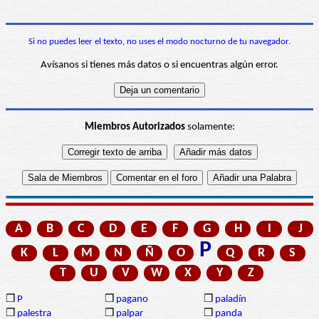
Si no puedes leer el texto, no uses el modo nocturno de tu navegador.
Avísanos si tienes más datos o si encuentras algún error.
Miembros Autorizados
solamente:
A
B
C
D
E
F
G
H
I
J
P
K
L
M
N
Ñ
O
Q
R
S
T
U
V
W
X
Y
Z
❒
P
❒
pagano
❒
paladín
❒
palestra
❒
palpar
❒
panda