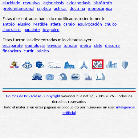
elucidario
revulsivo
legionelosis
ciclosporiasis
histótrofo
preterintencional
críptido
achicar
doctrina
monocárpico
Estas diez entradas han sido modificadas recientemente:
antojo
elusivo
Matilde
atleta
carajo
equivocación
chuico
churrasco
papalote
Acapulco
Estas fueron las diez entradas más visitadas ayer:
escaparate
etimología
envidia
tomate
metro
chile
discurrir
financiero
curtir
púnico
Política de Privacidad
-
Copyright
www.deChile.net. (c) 2001-2026 - Todos los
derechos reservados
Todo el material en estas páginas es producido por humanos sin usar
inteligencia
artificial