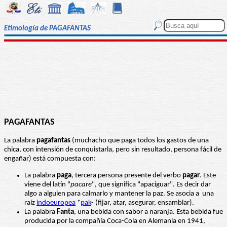
Etimología de PAGAFANTAS
PAGAFANTAS
La palabra
pagafantas
(muchacho que paga todos los gastos de una
chica, con intensión de conquistarla, pero sin resultado, persona fácil de
engañar) está compuesta con:
La palabra
paga
, tercera persona presente del verbo
pagar
. Este
viene del latín "
pacare
", que significa "apaciguar". Es decir dar
algo a alguien para calmarlo y mantener la paz. Se asocia a una
raíz
indoeuropea
*
pak
- (fijar, atar, asegurar, ensamblar).
La palabra
Fanta
, una bebida con sabor a naranja. Esta bebida fue
producida por la compañía Coca-Cola en Alemania en 1941,