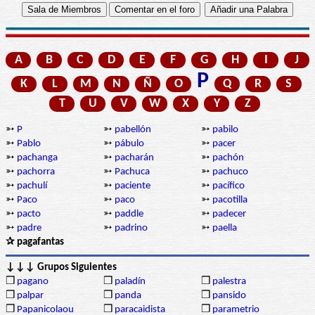
A
B
C
D
E
F
G
H
I
J
P
K
L
M
N
Ñ
O
Q
R
S
T
U
V
W
X
Y
Z
➳
P
➳
pabellón
➳
pabilo
➳
Pablo
➳
pábulo
➳
pacer
➳
pachanga
➳
pacharán
➳
pachón
➳
pachorra
➳
Pachuca
➳
pachuco
➳
pachulí
➳
paciente
➳
pacífico
➳
Paco
➳
paco
➳
pacotilla
➳
pacto
➳
paddle
➳
padecer
➳
padre
➳
padrino
➳
paella
✰ pagafantas
↓↓↓ Grupos Siguientes
❒
pagano
❒
paladín
❒
palestra
❒
palpar
❒
panda
❒
pansido
❒
Papanicolaou
❒
paracaidista
❒
parametrio