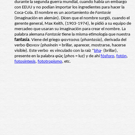
durante la segunda guerra mundial, cuando había un embargo
con EEUU y no podían importar los ingredientes para hacer la
Coca-Cola. El nombre es un acortamiento de
Fantasie
(imaginación en alemán). Dicen que el nombre surgió, cuando el
gerente general, Max Keith, (1903-1974), le pidió a su equipo de
mercadeo que usaran su imaginación para crear el nombre. La
palabra alemana
Fantasie
tiene la misma etimología que nuestra
fantasía
. Viene del griego φαντασια (
phantasia
), derivada del
verbo Φανειν
(phaínein
= brillar, aparecer, mostrarse, hacerse
visible). Este verbo es vinculado con la raíz *
bha
- (brillar),
presente en la palabra φῶς (
pho
s = luz) y de ahí
fósforo
,
fotón
,
fotosíntesis
,
fototropismo
, etc.