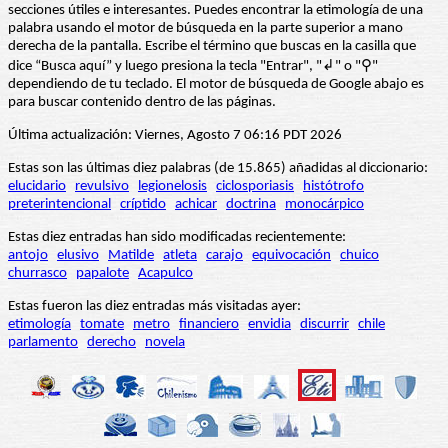
secciones útiles e interesantes. Puedes encontrar la etimología de una
palabra usando el motor de búsqueda en la parte superior a mano
derecha de la pantalla. Escribe el término que buscas en la casilla que
dice “Busca aquí” y luego presiona la tecla "Entrar", "↲" o "⚲"
dependiendo de tu teclado. El motor de búsqueda de Google abajo es
para buscar contenido dentro de las páginas.
Última actualización: Viernes, Agosto 7 06:16 PDT 2026
Estas son las últimas diez palabras (de 15.865) añadidas al diccionario:
elucidario
revulsivo
legionelosis
ciclosporiasis
histótrofo
preterintencional
críptido
achicar
doctrina
monocárpico
Estas diez entradas han sido modificadas recientemente:
antojo
elusivo
Matilde
atleta
carajo
equivocación
chuico
churrasco
papalote
Acapulco
Estas fueron las diez entradas más visitadas ayer:
etimología
tomate
metro
financiero
envidia
discurrir
chile
parlamento
derecho
novela