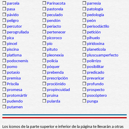
❒
parcela
❒
Parinacota
❒
parresia
❒
pasa
❒
pastorela
❒
patología
❒
pávido
❒
peculado
❒
pedología
❒
peligro
❒
pendón
❒
peón
❒
percutor
❒
periacto
❒
perisodáctilo
❒
perogrullada
❒
pertenecer
❒
petición
❒
pica
❒
picoroco
❒
pihuelo
❒
pincel
❒
pío
❒
piridoxina
❒
piscina
❒
pituto
❒
planetícola
❒
platisma
❒
pleonexia
❒
pluscuamperfecto
❒
podocnemis
❒
policía
❒
polirrizo
❒
pomo
❒
póquer
❒
posibilitar
❒
potasio
❒
prebenda
❒
predicado
❒
premisa
❒
prescripción
❒
prevaricar
❒
Priscila
❒
prociónido
❒
profundo
❒
promesa
❒
propincuidad
❒
prospecto
❒
protomártir
❒
pruina
❒
psocóptero
❒
pudendo
❒
pularda
❒
punga
❒
putamen
Los iconos de la parte superior e inferior de la página te llevarán a otras