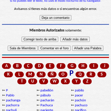
Si no puedes leer el texto, no uses el modo nocturno de tu navegador.
Avísanos si tienes más datos o si encuentras algún error.
Miembros Autorizados
solamente:
A
B
C
D
E
F
G
H
I
J
P
K
L
M
N
Ñ
O
Q
R
S
T
U
V
W
X
Y
Z
➳
P
➳
pabellón
➳
pabilo
➳
Pablo
➳
pábulo
➳
pacer
➳
pachanga
➳
pacharán
➳
pachón
➳
pachorra
➳
Pachuca
➳
pachuco
➳
pachulí
➳
paciente
➳
pacífico