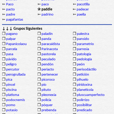
➳
Paco
➳
paco
➳
pacotilla
➳
pacto
✰ paddle
➳
padecer
➳
padre
➳
padrino
➳
paella
➳
pagafantas
↓↓↓ Grupos Siguientes
❒
pagano
❒
paladín
❒
palestra
❒
palpar
❒
panda
❒
pansido
❒
Papanicolaou
❒
paracaidista
❒
parametrio
❒
parcela
❒
Parinacota
❒
parresia
❒
pasa
❒
pastorela
❒
patología
❒
pávido
❒
peculado
❒
pedología
❒
peligro
❒
pendón
❒
peón
❒
percutor
❒
periacto
❒
perisodáctilo
❒
perogrullada
❒
pertenecer
❒
petición
❒
pica
❒
picoroco
❒
pihuelo
❒
pincel
❒
pío
❒
piridoxina
❒
piscina
❒
pituto
❒
planetícola
❒
platisma
❒
pleonexia
❒
pluscuamperfecto
❒
podocnemis
❒
policía
❒
polirrizo
❒
pomo
❒
póquer
❒
posibilitar
❒
potasio
❒
prebenda
❒
predicado