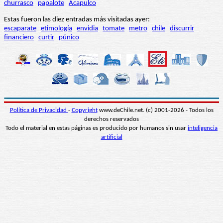
churrasco
papalote
Acapulco
Estas fueron las diez entradas más visitadas ayer:
escaparate
etimología
envidia
tomate
metro
chile
discurrir
financiero
curtir
púnico
Política de Privacidad
-
Copyright
www.deChile.net. (c) 2001-2026 - Todos los
derechos reservados
Todo el material en estas páginas es producido por humanos sin usar
inteligencia
artificial