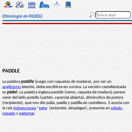
Etimología de PADDLE
PADDLE
La palabra
paddle
(juego con raquetas de madera), por ser un
anglicismo
latente, debe escribirse en cursiva. La versión castellanizada
es
pádel
. La palabra inglesa
paddle
(remo, raqueta de madera) parece
venir del latín
patella
(sartén, cacerola abierta), diminutivo de
patera
(recipiente), que nos dio paila, paella y padilla en castellano. S asocia con
la raíz
indoeuropea
*
petə
- (extender, desplegar), presente en
pétalo
,
pasado
y
patentar
.