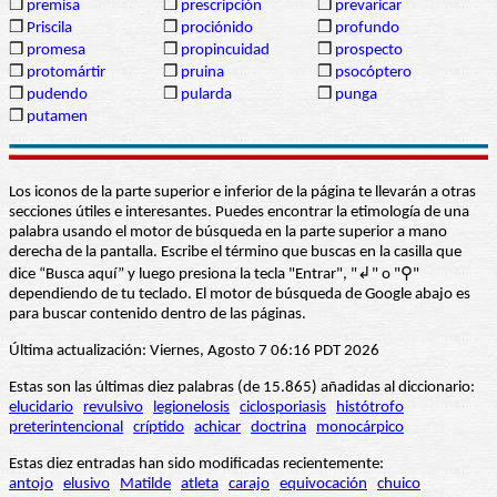
❒
premisa
❒
prescripción
❒
prevaricar
❒
Priscila
❒
prociónido
❒
profundo
❒
promesa
❒
propincuidad
❒
prospecto
❒
protomártir
❒
pruina
❒
psocóptero
❒
pudendo
❒
pularda
❒
punga
❒
putamen
Los iconos de la parte superior e inferior de la página te llevarán a otras
secciones útiles e interesantes. Puedes encontrar la etimología de una
palabra usando el motor de búsqueda en la parte superior a mano
derecha de la pantalla. Escribe el término que buscas en la casilla que
dice “Busca aquí” y luego presiona la tecla "Entrar", "↲" o "⚲"
dependiendo de tu teclado. El motor de búsqueda de Google abajo es
para buscar contenido dentro de las páginas.
Última actualización: Viernes, Agosto 7 06:16 PDT 2026
Estas son las últimas diez palabras (de 15.865) añadidas al diccionario:
elucidario
revulsivo
legionelosis
ciclosporiasis
histótrofo
preterintencional
críptido
achicar
doctrina
monocárpico
Estas diez entradas han sido modificadas recientemente:
antojo
elusivo
Matilde
atleta
carajo
equivocación
chuico