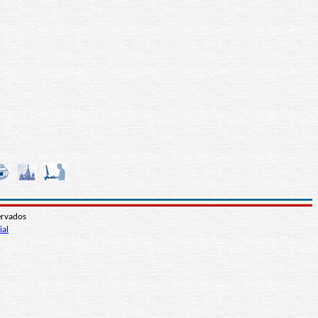
ervados
ial