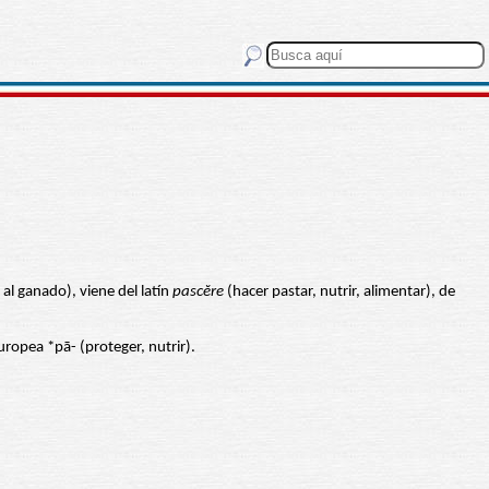
al ganado), viene del latín
pascĕre
(hacer pastar, nutrir, alimentar), de
uropea *pā- (proteger, nutrir).