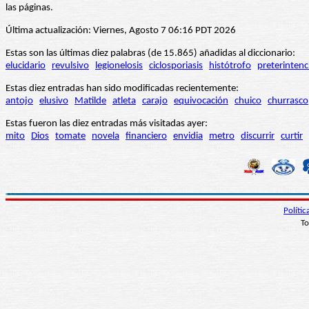
las páginas.
Última actualización: Viernes, Agosto 7 06:16 PDT 2026
Estas son las últimas diez palabras (de 15.865) añadidas al diccionario:
elucidario
revulsivo
legionelosis
ciclosporiasis
histótrofo
preterintenc
Estas diez entradas han sido modificadas recientemente:
antojo
elusivo
Matilde
atleta
carajo
equivocación
chuico
churrasco
Estas fueron las diez entradas más visitadas ayer:
mito
Dios
tomate
novela
financiero
envidia
metro
discurrir
curtir
Políti
To