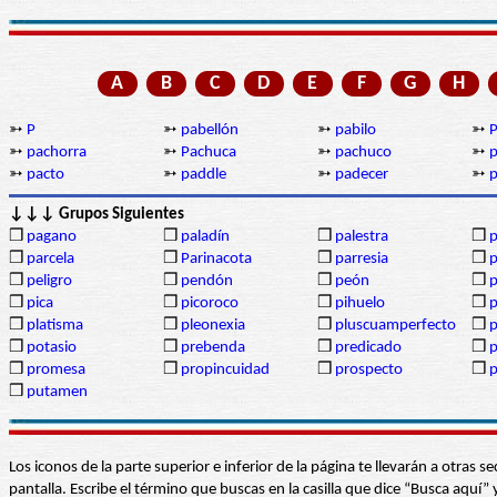
A
B
C
D
E
F
G
H
➳
P
➳
pabellón
➳
pabilo
➳
P
➳
pachorra
➳
Pachuca
➳
pachuco
➳
p
➳
pacto
➳
paddle
➳
padecer
➳
p
↓↓↓ Grupos Siguientes
❒
pagano
❒
paladín
❒
palestra
❒
p
❒
parcela
❒
Parinacota
❒
parresia
❒
p
❒
peligro
❒
pendón
❒
peón
❒
p
❒
pica
❒
picoroco
❒
pihuelo
❒
p
❒
platisma
❒
pleonexia
❒
pluscuamperfecto
❒
❒
potasio
❒
prebenda
❒
predicado
❒
p
❒
promesa
❒
propincuidad
❒
prospecto
❒
p
❒
putamen
Los iconos de la parte superior e inferior de la página te llevarán a otra
pantalla. Escribe el término que buscas en la casilla que dice “Busca aqu