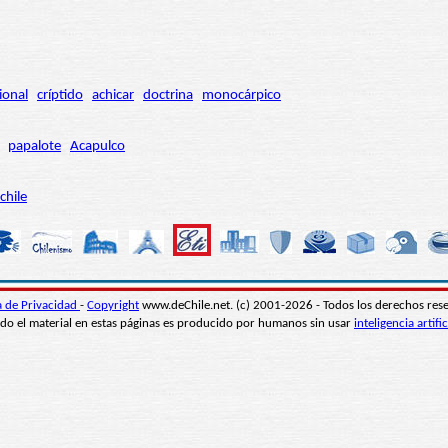
ional
críptido
achicar
doctrina
monocárpico
papalote
Acapulco
chile
ca de Privacidad
-
Copyright
www.deChile.net. (c) 2001-2026 - Todos los derechos res
do el material en estas páginas es producido por humanos sin usar
inteligencia artific