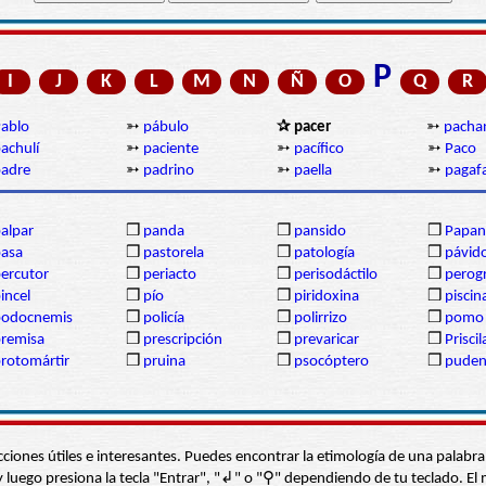
P
I
J
K
L
M
N
Ñ
O
Q
R
ablo
➳
pábulo
✰ pacer
➳
pacha
achulí
➳
paciente
➳
pacífico
➳
Paco
adre
➳
padrino
➳
paella
➳
pagaf
alpar
❒
panda
❒
pansido
❒
Papan
asa
❒
pastorela
❒
patología
❒
pávid
ercutor
❒
periacto
❒
perisodáctilo
❒
perogr
incel
❒
pío
❒
piridoxina
❒
piscin
podocnemis
❒
policía
❒
polirrizo
❒
pomo
remisa
❒
prescripción
❒
prevaricar
❒
Priscil
rotomártir
❒
pruina
❒
psocóptero
❒
pude
s secciones útiles e interesantes. Puedes encontrar la etimología de una pal
í” y luego presiona la tecla "Entrar", "↲" o "⚲" dependiendo de tu teclado.