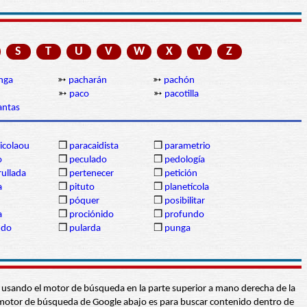
S
T
U
V
W
X
Y
Z
nga
➳
pacharán
➳
pachón
➳
paco
➳
pacotilla
antas
icolaou
❒
paracaidista
❒
parametrio
o
❒
peculado
❒
pedología
ullada
❒
pertenecer
❒
petición
a
❒
pituto
❒
planetícola
❒
póquer
❒
posibilitar
a
❒
prociónido
❒
profundo
ndo
❒
pularda
❒
punga
abra usando el motor de búsqueda en la parte superior a mano derecha de la
 El motor de búsqueda de Google abajo es para buscar contenido dentro de