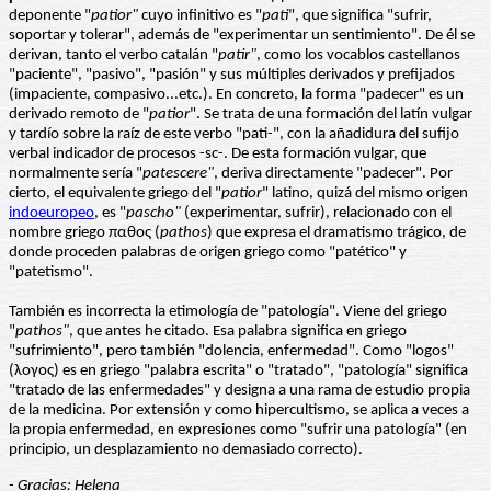
deponente "
patior"
cuyo infinitivo es "
pati
", que significa "sufrir,
soportar y tolerar", además de "experimentar un sentimiento". De él se
derivan, tanto el verbo catalán "
patir"
, como los vocablos castellanos
"paciente", "pasivo", "pasión" y sus múltiples derivados y prefijados
(impaciente, compasivo...etc.). En concreto, la forma "padecer" es un
derivado remoto de "
patior
". Se trata de una formación del latín vulgar
y tardío sobre la raíz de este verbo "pati-", con la añadidura del sufijo
verbal indicador de procesos -sc-. De esta formación vulgar, que
normalmente sería "
patescere"
, deriva directamente "padecer". Por
cierto, el equivalente griego del "
patior
" latino, quizá del mismo origen
indoeuropeo
, es "
pascho"
(experimentar, sufrir), relacionado con el
nombre griego παθος (
pathos
) que expresa el dramatismo trágico, de
donde proceden palabras de origen griego como "patético" y
"patetismo".
También es incorrecta la etimología de "patología". Viene del griego
"
pathos"
, que antes he citado. Esa palabra significa en griego
"sufrimiento", pero también "dolencia, enfermedad". Como "logos"
(λογος) es en griego "palabra escrita" o "tratado", "patología" significa
"tratado de las enfermedades" y designa a una rama de estudio propia
de la medicina. Por extensión y como hipercultismo, se aplica a veces a
la propia enfermedad, en expresiones como "sufrir una patología" (en
principio, un desplazamiento no demasiado correcto).
- Gracias: Helena