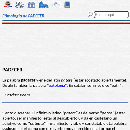
Etimología de PADECER
PADECER
La palabra
padecer
viene del latín
patere
(estar acostado abiertamente).
De ahí también la palabra "
patología
". En catalán sufrir se dice "patir".
-
Gracias: Pedro.
Siento discrepar. El infinitivo latino "
patere"
es del verbo "
pateo"
(estar
abierto, ser manifiesto, estar al descubierto), y da en castellano un
adjetivo como "
patente"
(=manifiesto, visible y constatable). La palabra
padecer
se relaciona con otro verbo muy parecido en la forma: el