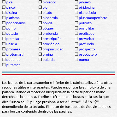
❒
pica
❒
picoroco
❒
pihuelo
❒
pincel
❒
pío
❒
piridoxina
❒
piscina
❒
pituto
❒
planetícola
❒
platisma
❒
pleonexia
❒
pluscuamperfecto
❒
podocnemis
❒
policía
❒
polirrizo
❒
pomo
❒
póquer
❒
posibilitar
❒
potasio
❒
prebenda
❒
predicado
❒
premisa
❒
prescripción
❒
prevaricar
❒
Priscila
❒
prociónido
❒
profundo
❒
promesa
❒
propincuidad
❒
prospecto
❒
protomártir
❒
pruina
❒
psocóptero
❒
pudendo
❒
pularda
❒
punga
❒
putamen
Los iconos de la parte superior e inferior de la página te llevarán a otras
secciones útiles e interesantes. Puedes encontrar la etimología de una
palabra usando el motor de búsqueda en la parte superior a mano
derecha de la pantalla. Escribe el término que buscas en la casilla que
dice “Busca aquí” y luego presiona la tecla "Entrar", "↲" o "⚲"
dependiendo de tu teclado. El motor de búsqueda de Google abajo es
para buscar contenido dentro de las páginas.