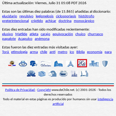
Última actualización: Viernes, Julio 31 05:08 PDT 2026
Estas son las últimas diez palabras (de 15.865) añadidas al diccionario:
elucidario
revulsivo
legionelosis
ciclosporiasis
histótrofo
preterintencional
críptido
achicar
doctrina
monocárpico
Estas diez entradas han sido modificadas recientemente:
elusivo
Matilde
atleta
carajo
equivocación
chuico
churrasco
papalote
Acapulco
anémona
Estas fueron las diez entradas más visitadas ayer:
Torá
etimología
arma
chile
anti
metro
ico
Biblia
economía
para
Política de Privacidad
-
Copyright
www.deChile.net. (c) 2001-2026 - Todos los
derechos reservados
Todo el material en estas páginas es producido por humanos sin usar
inteligencia
artificial