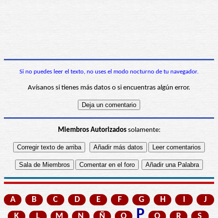
Si no puedes leer el texto, no uses el modo nocturno de tu navegador.
Avísanos si tienes más datos o si encuentras algún error.
Miembros Autorizados
solamente:
A
B
C
D
E
F
G
H
I
J
P
K
L
M
N
Ñ
O
Q
R
S