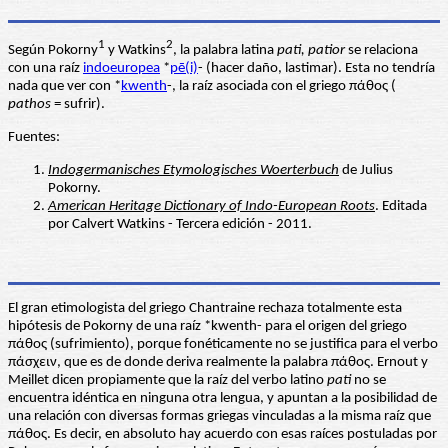
1
2
Según Pokorny
y Watkins
, la palabra latina
pati, patior
se relaciona
con una raíz
indoeuropea
*
pē(i)
- (hacer daño, lastimar). Esta no tendría
nada que ver con *
kwenth
-, la raíz asociada con el griego πάθος (
pathos
= sufrir).
Fuentes:
Indogermanisches Etymologisches Woerterbuch
de Julius
Pokorny.
American Heritage Dictionary of Indo-European Roots
. Editada
por Calvert Watkins - Tercera edición - 2011.
El gran etimologista del griego Chantraine rechaza totalmente esta
hipótesis de Pokorny de una raíz *kwenth- para el origen del griego
πάθος (sufrimiento), porque fonéticamente no se justifica para el verbo
πάσχειν, que es de donde deriva realmente la palabra πάθος. Ernout y
Meillet dicen propiamente que la raíz del verbo latino
pati
no se
encuentra idéntica en ninguna otra lengua, y apuntan a la posibilidad de
una relación con diversas formas griegas vinculadas a la misma raíz que
πάθος. Es decir, en absoluto hay acuerdo con esas raíces postuladas por