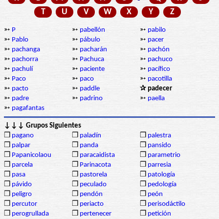
T
U
V
W
X
Y
Z
➳
P
➳
pabellón
➳
pabilo
➳
Pablo
➳
pábulo
➳
pacer
➳
pachanga
➳
pacharán
➳
pachón
➳
pachorra
➳
Pachuca
➳
pachuco
➳
pachulí
➳
paciente
➳
pacífico
➳
Paco
➳
paco
➳
pacotilla
➳
pacto
➳
paddle
✰ padecer
➳
padre
➳
padrino
➳
paella
➳
pagafantas
↓↓↓ Grupos Siguientes
❒
pagano
❒
paladín
❒
palestra
❒
palpar
❒
panda
❒
pansido
❒
Papanicolaou
❒
paracaidista
❒
parametrio
❒
parcela
❒
Parinacota
❒
parresia
❒
pasa
❒
pastorela
❒
patología
❒
pávido
❒
peculado
❒
pedología
❒
peligro
❒
pendón
❒
peón
❒
percutor
❒
periacto
❒
perisodáctilo
❒
perogrullada
❒
pertenecer
❒
petición