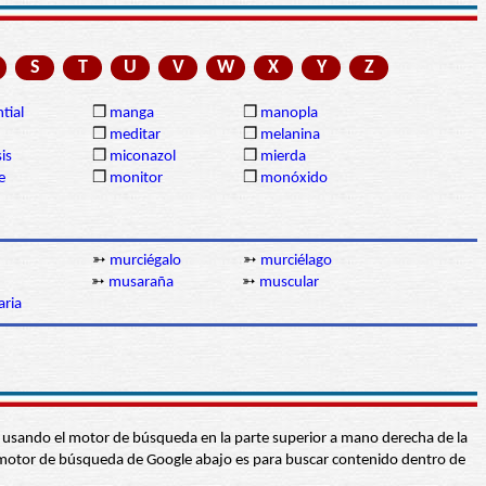
S
T
U
V
W
X
Y
Z
tial
❒
manga
❒
manopla
❒
meditar
❒
melanina
is
❒
miconazol
❒
mierda
e
❒
monitor
❒
monóxido
➳
murciégalo
➳
murciélago
➳
musaraña
➳
muscular
aria
abra usando el motor de búsqueda en la parte superior a mano derecha de la
 El motor de búsqueda de Google abajo es para buscar contenido dentro de