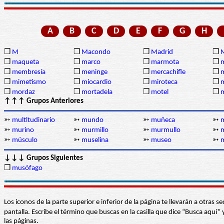
A
B
C
D
E
F
G
H
❒
M
❒
Macondo
❒
Madrid
❒
❒
maqueta
❒
marco
❒
marmota
❒
❒
membresía
❒
meninge
❒
mercachifle
❒
❒
mimetismo
❒
miocardio
❒
miroteca
❒
m
❒
mordaz
❒
mortadela
❒
motel
❒
↑↑↑ Grupos Anteriores
➳
multitudinario
➳
mundo
➳
muñeca
➳
➳
murino
➳
murmillo
➳
murmullo
➳
➳
músculo
➳
muselina
➳
museo
➳
↓↓↓ Grupos Siguientes
❒
musófago
Los iconos de la parte superior e inferior de la página te llevarán a otra
pantalla. Escribe el término que buscas en la casilla que dice “Busca aqu
las páginas.