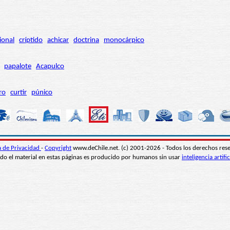
ional
críptido
achicar
doctrina
monocárpico
papalote
Acapulco
ro
curtir
púnico
ca de Privacidad
-
Copyright
www.deChile.net. (c) 2001-2026 - Todos los derechos res
do el material en estas páginas es producido por humanos sin usar
inteligencia artific