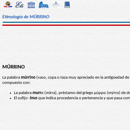
Etimología de MÚRRINO
MÚRRINO
La palabra
múrrino
(vaso, copa o taza muy apreciado en la antigüedad de m
compuesto con:
La palabra
murr
a
(mirra), préstamo del griego μύρρα (
mýrra
) de 
El sufijo -
inus
que indica procedencia o pertenencia y que pasa com