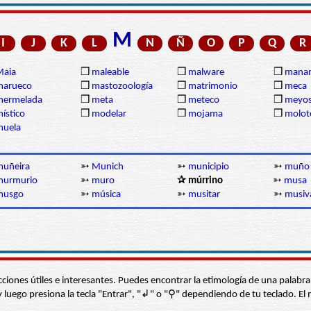
M
I
J
K
L
N
Ñ
O
P
Q
R
Maia
❒
maleable
❒
malware
❒
manan
marueco
❒
mastozoología
❒
matrimonio
❒
meca
mermelada
❒
meta
❒
meteco
❒
meyos
ístico
❒
modelar
❒
mojama
❒
molot
muela
muñeira
➳
Munich
➳
municipio
➳
muño
murmurio
➳
muro
✰ múrrino
➳
musa
musgo
➳
música
➳
musitar
➳
musiv
s secciones útiles e interesantes. Puedes encontrar la etimología de una pal
í” y luego presiona la tecla "Entrar", "↲" o "⚲" dependiendo de tu teclado.