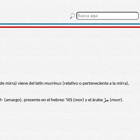
e mirra) viene del latín
murrinus
(relativo o perteneciente a la mirra),
. Es de origen semítico y se relaciona a una raíz *MRR- (amargo), presente en el hebreo מור (
mor
) y el árabe مرّ (
murr
).