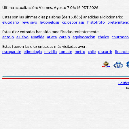
Última actualización: Viernes, Agosto 7 06:16 PDT 2026
Estas son las últimas diez palabras (de 15.865) añadidas al diccionario:
elucidario
revulsivo
legionelosis
ciclosporiasis
histótrofo
preterintenc
Estas diez entradas han sido modificadas recientemente:
antojo
elusivo
Matilde
atleta
carajo
equivocación
chuico
churrasco
Estas fueron las diez entradas más visitadas ayer:
escaparate
etimología
envidia
tomate
metro
chile
discurrir
financie
Políti
To