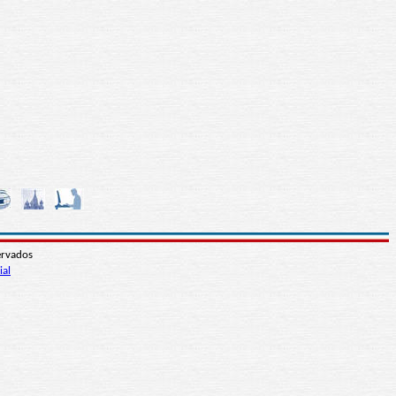
ervados
ial