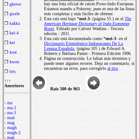
hay una lista oficial de raíces Proto-Indo-Europeas.
❒
ghowe
Estamos usando a Pokorny, pues es una de las listas
más completas y más fáciles de obtener.
❒
gwele
Esta raíz está bajo *
mei-3
- (página 55 ) en el
The
❒
kakka
American Heritage Dictionary of Indo-European
Roots
.
Editado por Calvert Watkins - Tercera
❒
kel-4
edición - 2011.
Esta raíz está documentada como *
mei-3
- en el
❒
ket
Diccionario Etimológico Indoeuropeo De La
Lengua Española
(página 105 ) de Edward A.
❒
kost
Roberts y Bárbara Pastor - Primera Edición 1996.
Página en construcción. Le faltan más términos y
❒
kwon
puede tener algunos errores. Deja un comentario, si
encuentras un error, para corregirlo
al tiro
.
❒
leis
↑↑↑
Anteriores
Raíz 500 de 963
-
ma
-
ma-2
-
ma-3
-
mad
-
mag
-
magh
-
magh-2
-
mak