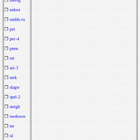
❒
mereg
❒
nekwt
❒
ombh-ro
❒
pei
❒
per-4
❒
pneu
❒
ret
❒
sei-3
❒
serk
❒
slagw
❒
spel-2
❒
steigh
❒
swekwos
❒
ter
❒
ul