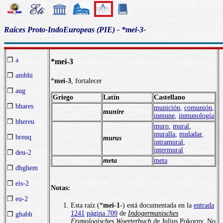
Raíces Proto-IndoEuropeas (PIE) - *mei-3-
❒
a
*mei-3
❒
ambhi
*
mei-3
, fortalecer
❒
aug
Griego
Latín
Castellano
❒
bhares
munición
,
comunión
,
munire
inmune
,
inmunología
❒
bhereu
muro
,
mural
,
muralla
,
muladar
,
❒
breuq
murus
intramural
,
intermural
❒
deu-2
meta
meta
❒
dhghem
❒
eis-2
Notas:
❒
eu-2
Esta raíz (*
mei-1
-) está documentada en la
entrada
1241
página 709
de
Indogermanisches
❒
ghabh
Etymologisches Woerterbuch
de Julius Pokorny. No