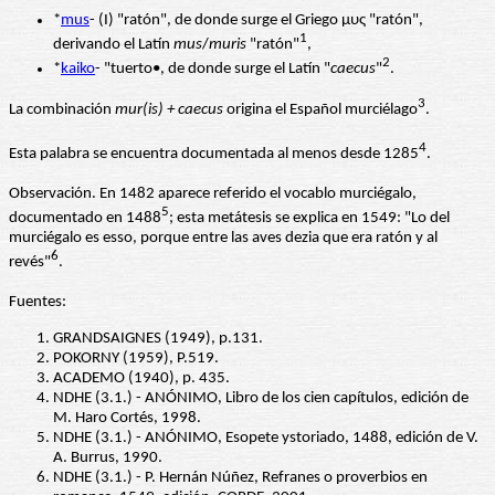
*
mus
- (I) "ratón", de donde surge el Griego μυς "ratón",
1
derivando el Latín
mus
/
muris
"ratón"
,
2
*
kaiko
- "tuerto•, de donde surge el Latín "
caecus
"
.
3
La combinación
mur(is) + caecus
origina el Español murciélago
.
4
Esta palabra se encuentra documentada al menos desde 1285
.
Observación. En 1482 aparece referido el vocablo murciégalo,
5
documentado en 1488
; esta metátesis se explica en 1549: "Lo del
murciégalo es esso, porque entre las aves dezia que era ratón y al
6
revés"
.
Fuentes:
GRANDSAIGNES (1949), p.131.
POKORNY (1959), P.519.
ACADEMO (1940), p. 435.
NDHE (3.1.) - ANÓNIMO, Libro de los cien capítulos, edición de
M. Haro Cortés, 1998.
NDHE (3.1.) - ANÓNIMO, Esopete ystoriado, 1488, edición de V.
A. Burrus, 1990.
NDHE (3.1.) - P. Hernán Núñez, Refranes o proverbios en