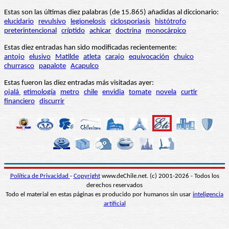
Estas son las últimas diez palabras (de 15.865) añadidas al diccionario:
elucidario
revulsivo
legionelosis
ciclosporiasis
histótrofo
preterintencional
críptido
achicar
doctrina
monocárpico
Estas diez entradas han sido modificadas recientemente:
antojo
elusivo
Matilde
atleta
carajo
equivocación
chuico
churrasco
papalote
Acapulco
Estas fueron las diez entradas más visitadas ayer:
ojalá
etimología
metro
chile
envidia
tomate
novela
curtir
financiero
discurrir
Política de Privacidad
-
Copyright
www.deChile.net. (c) 2001-2026 - Todos los
derechos reservados
Todo el material en estas páginas es producido por humanos sin usar
inteligencia
artificial