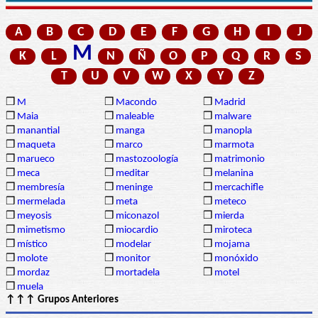
A
B
C
D
E
F
G
H
I
J
M
K
L
N
Ñ
O
P
Q
R
S
T
U
V
W
X
Y
Z
❒
M
❒
Macondo
❒
Madrid
❒
Maia
❒
maleable
❒
malware
❒
manantial
❒
manga
❒
manopla
❒
maqueta
❒
marco
❒
marmota
❒
marueco
❒
mastozoología
❒
matrimonio
❒
meca
❒
meditar
❒
melanina
❒
membresía
❒
meninge
❒
mercachifle
❒
mermelada
❒
meta
❒
meteco
❒
meyosis
❒
miconazol
❒
mierda
❒
mimetismo
❒
miocardio
❒
miroteca
❒
místico
❒
modelar
❒
mojama
❒
molote
❒
monitor
❒
monóxido
❒
mordaz
❒
mortadela
❒
motel
❒
muela
↑↑↑ Grupos Anteriores