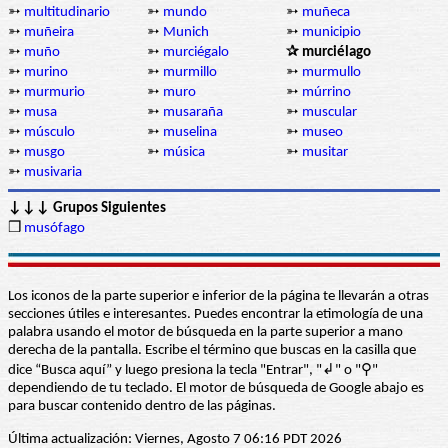
➳
multitudinario
➳
mundo
➳
muñeca
➳
muñeira
➳
Munich
➳
municipio
➳
muño
➳
murciégalo
✰ murciélago
➳
murino
➳
murmillo
➳
murmullo
➳
murmurio
➳
muro
➳
múrrino
➳
musa
➳
musaraña
➳
muscular
➳
músculo
➳
muselina
➳
museo
➳
musgo
➳
música
➳
musitar
➳
musivaria
↓↓↓ Grupos Siguientes
❒
musófago
Los iconos de la parte superior e inferior de la página te llevarán a otras
secciones útiles e interesantes. Puedes encontrar la etimología de una
palabra usando el motor de búsqueda en la parte superior a mano
derecha de la pantalla. Escribe el término que buscas en la casilla que
dice “Busca aquí” y luego presiona la tecla "Entrar", "↲" o "⚲"
dependiendo de tu teclado. El motor de búsqueda de Google abajo es
para buscar contenido dentro de las páginas.
Última actualización: Viernes, Agosto 7 06:16 PDT 2026