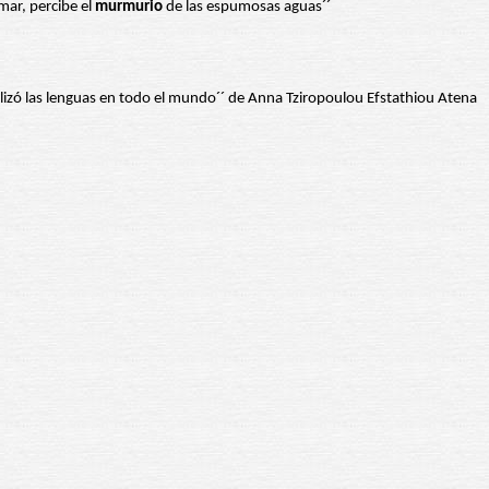
mar, percibe el
murmurio
de las espumosas aguas´´
ó las lenguas en todo el mundo´´ de Anna Tziropoulou Efstathiou Atena