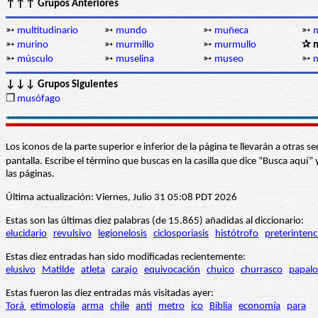
↑↑↑ Grupos Anteriores
➳
multitudinario
➳
mundo
➳
muñeca
➳
➳
murino
➳
murmillo
➳
murmullo
✰ 
➳
músculo
➳
muselina
➳
museo
➳
↓↓↓ Grupos Siguientes
❒
musófago
Los iconos de la parte superior e inferior de la página te llevarán a otra
pantalla. Escribe el término que buscas en la casilla que dice “Busca aqu
las páginas.
Última actualización: Viernes, Julio 31 05:08 PDT 2026
Estas son las últimas diez palabras (de 15.865) añadidas al diccionario:
elucidario
revulsivo
legionelosis
ciclosporiasis
histótrofo
preterintenc
Estas diez entradas han sido modificadas recientemente:
elusivo
Matilde
atleta
carajo
equivocación
chuico
churrasco
papalo
Estas fueron las diez entradas más visitadas ayer:
Torá
etimología
arma
chile
anti
metro
ico
Biblia
economía
para