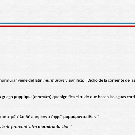
 murmurar viene del latín
murmurāre
y significa: ´´Dicho de la corriente de l
o griego
μορμύρω
(
mormiro
) que significa el ruido que hacen las aguas corr
όῳ ποταμῷ ἃλα δέ προρέοντι ἀφρῷ
μορμύροντα
ἰδών´´
ala de proreonti afro
mormironta
idon
´´