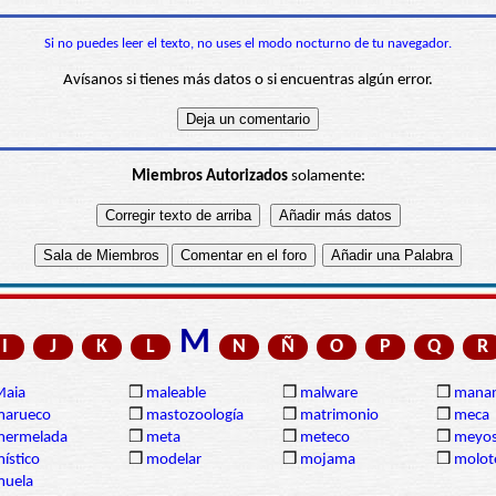
Si no puedes leer el texto, no uses el modo nocturno de tu navegador.
Avísanos si tienes más datos o si encuentras algún error.
Miembros Autorizados
solamente:
M
I
J
K
L
N
Ñ
O
P
Q
R
Maia
❒
maleable
❒
malware
❒
manan
marueco
❒
mastozoología
❒
matrimonio
❒
meca
mermelada
❒
meta
❒
meteco
❒
meyos
ístico
❒
modelar
❒
mojama
❒
molot
muela