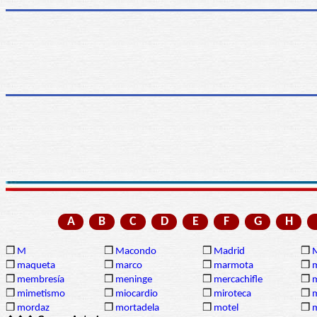
A
B
C
D
E
F
G
H
❒
M
❒
Macondo
❒
Madrid
❒
❒
maqueta
❒
marco
❒
marmota
❒
❒
membresía
❒
meninge
❒
mercachifle
❒
❒
mimetismo
❒
miocardio
❒
miroteca
❒
m
❒
mordaz
❒
mortadela
❒
motel
❒