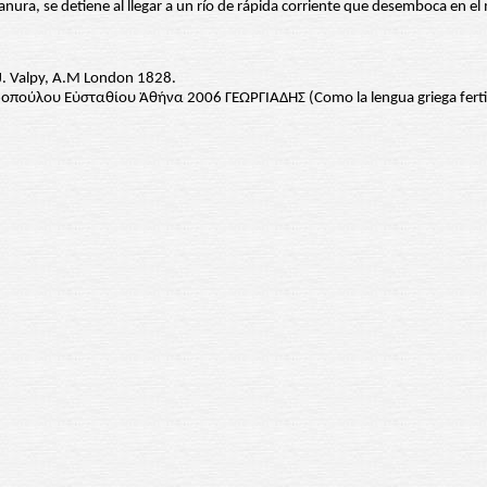
nura, se detiene al llegar a un río de rápida corriente que desemboca en el 
E.J. Valpy, A.M London 1828.
οπούλου Εὐσταθίου Ἀθήνα 2006 ΓΕΩΡΓΙΑΔΗΣ (Como la lengua griega fertiliz