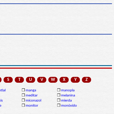
S
T
U
V
W
X
Y
Z
tial
❒
manga
❒
manopla
❒
meditar
❒
melanina
is
❒
miconazol
❒
mierda
e
❒
monitor
❒
monóxido