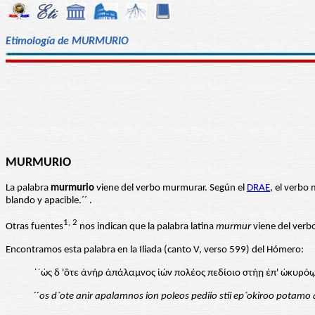
Etimología de MURMURIO
MURMURIO
La palabra
murmurio
viene del verbo murmurar. Según el
DRAE
, el verbo
blando y apacible.´´ .
1, 2
Otras fuentes
nos indican que la palabra latina
murmur
viene del verb
Encontramos esta palabra en la Iliada (canto V, verso 599) del Hómero:
´´ὡς δ 'ὃτε ἀνήρ ἀπάλαμνος ἰών πολέος πεδίοιο στήῃ ἐπ' ὠκυρ
´´
os d´ote anir apalamnos ion poleos pediio stii ep´okiroo potamo 