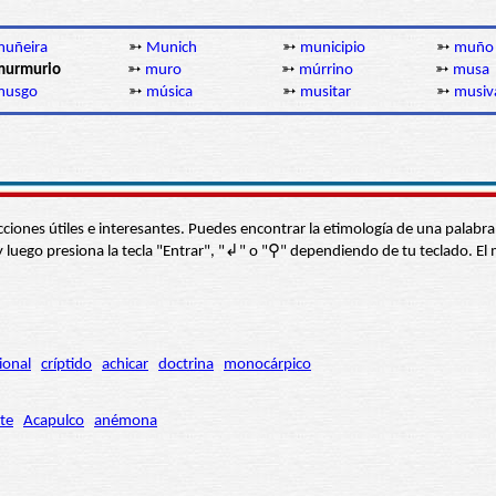
muñeira
➳
Munich
➳
municipio
➳
muño
murmurio
➳
muro
➳
múrrino
➳
musa
musgo
➳
música
➳
musitar
➳
musiv
s secciones útiles e interesantes. Puedes encontrar la etimología de una pal
í” y luego presiona la tecla "Entrar", "↲" o "⚲" dependiendo de tu teclado.
ional
críptido
achicar
doctrina
monocárpico
te
Acapulco
anémona