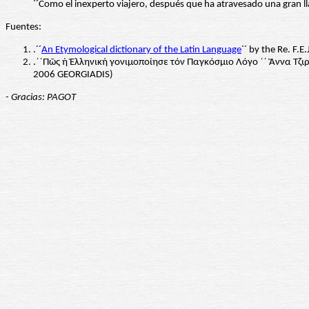
´´Como el inexperto viajero, después que ha atravesado una gran lla
Fuentes:
.´´
An Etymological dictionary of the Latin Language
´´ by the Re. F.
.´´Πῶς ἡ Ἑλληνική γονιμοποίησε τόν Παγκόσμιο Λόγο ´´ Ἂννα Τζιρ
2006 GEORGIADIS)
- Gracias: PAGOT