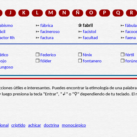
J
K
L
M
N
Ñ
O
P
Q
R
abismo
➳
fábrica
✰ fabril
➳
fábula
ácil
➳
facineroso
➳
facistol
➳
facoce
actor Rh
➳
factura
➳
facultad
➳
faena
ático
❒
Federico
❒
fénix
❒
fértil
lojo
❒
fólder
❒
fontanero
❒
forún
fungoso
s secciones útiles e interesantes. Puedes encontrar la etimología de una pal
í” y luego presiona la tecla "Entrar", "↲" o "⚲" dependiendo de tu teclado.
ional
críptido
achicar
doctrina
monocárpico