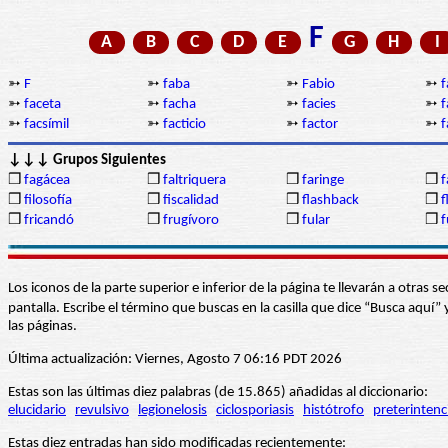
F
A
B
C
D
E
G
H
I
➳
F
➳
faba
➳
Fabio
➳
f
➳
faceta
➳
facha
➳
facies
➳
f
➳
facsímil
➳
facticio
➳
factor
➳
f
↓↓↓ Grupos Siguientes
❒
fagácea
❒
faltriquera
❒
faringe
❒
f
❒
filosofía
❒
fiscalidad
❒
flashback
❒
f
❒
fricandó
❒
frugívoro
❒
fular
❒
Los iconos de la parte superior e inferior de la página te llevarán a otra
pantalla. Escribe el término que buscas en la casilla que dice “Busca aqu
las páginas.
Última actualización: Viernes, Agosto 7 06:16 PDT 2026
Estas son las últimas diez palabras (de 15.865) añadidas al diccionario:
elucidario
revulsivo
legionelosis
ciclosporiasis
histótrofo
preterintenc
Estas diez entradas han sido modificadas recientemente: