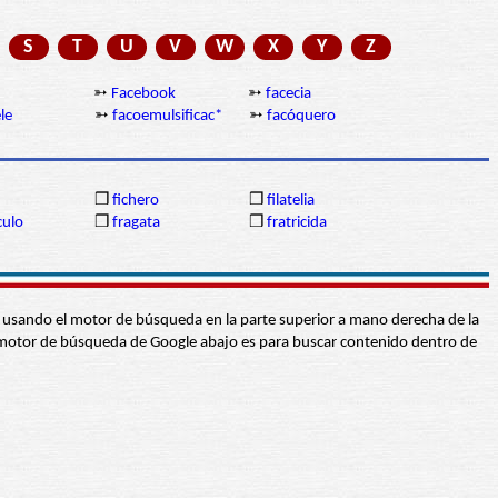
S
T
U
V
W
X
Y
Z
➳
Facebook
➳
facecia
le
➳
facoemulsificac*
➳
facóquero
❒
fichero
❒
filatelia
culo
❒
fragata
❒
fratricida
abra usando el motor de búsqueda en la parte superior a mano derecha de la
 El motor de búsqueda de Google abajo es para buscar contenido dentro de