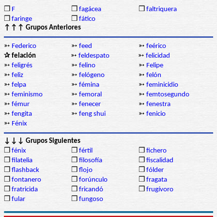
❒
F
❒
fagácea
❒
faltriquera
❒
faringe
❒
fático
↑↑↑ Grupos Anteriores
➳
Federico
➳
feed
➳
feérico
✰ felación
➳
feldespato
➳
felicidad
➳
feligrés
➳
felino
➳
Felipe
➳
feliz
➳
felógeno
➳
felón
➳
felpa
➳
fémina
➳
feminicidio
➳
feminismo
➳
femoral
➳
femtosegundo
➳
fémur
➳
fenecer
➳
fenestra
➳
fengita
➳
feng shui
➳
fenicio
➳
Fénix
↓↓↓ Grupos Siguientes
❒
fénix
❒
fértil
❒
fichero
❒
filatelia
❒
filosofía
❒
fiscalidad
❒
flashback
❒
flojo
❒
fólder
❒
fontanero
❒
forúnculo
❒
fragata
❒
fratricida
❒
fricandó
❒
frugívoro
❒
fular
❒
fungoso