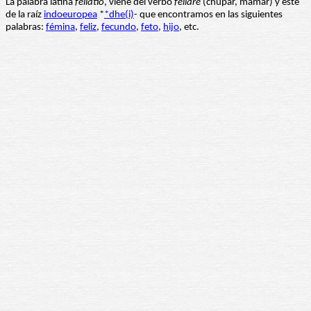
La palabra latina
fellatio
, viene del verbo
fellare
(chupar, mamar) y este
de la raíz
indoeuropea
*
*dhe(i)
- que encontramos en las siguientes
palabras:
fémina
,
feliz
,
fecundo
,
feto
,
hijo
, etc.