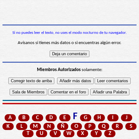
Si no puedes leer el texto, no uses el modo nocturno de tu navegador.
Avísanos si tienes más datos o si encuentras algún error.
Miembros Autorizados
solamente:
F
A
B
C
D
E
G
H
I
J
K
L
M
N
Ñ
O
P
Q
R
S
T
U
V
W
X
Y
Z