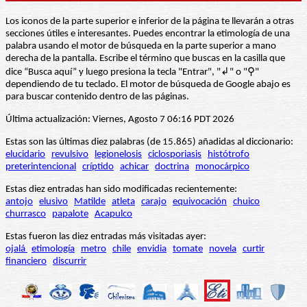
Los iconos de la parte superior e inferior de la página te llevarán a otras
secciones útiles e interesantes. Puedes encontrar la etimología de una
palabra usando el motor de búsqueda en la parte superior a mano
derecha de la pantalla. Escribe el término que buscas en la casilla que
dice “Busca aquí” y luego presiona la tecla "Entrar", "↲" o "⚲"
dependiendo de tu teclado. El motor de búsqueda de Google abajo es
para buscar contenido dentro de las páginas.
Última actualización: Viernes, Agosto 7 06:16 PDT 2026
Estas son las últimas diez palabras (de 15.865) añadidas al diccionario:
elucidario
revulsivo
legionelosis
ciclosporiasis
histótrofo
preterintencional
críptido
achicar
doctrina
monocárpico
Estas diez entradas han sido modificadas recientemente:
antojo
elusivo
Matilde
atleta
carajo
equivocación
chuico
churrasco
papalote
Acapulco
Estas fueron las diez entradas más visitadas ayer:
ojalá
etimología
metro
chile
envidia
tomate
novela
curtir
financiero
discurrir