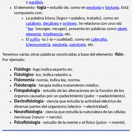
y
parálisis
.
El elemento -
logía
= estudio de, como en
geología
y
biología
. Está
compuesto con:
La palabra λόγος (
logos
= palabra, tratado), como en
catálogo
,
decálogo
y
prólogo
. Se relaciona con una raíz
*
leg
- (escoger, recoger), presente en palabras como
elegir
,
elegante
,
inteligencia
, etc.
El
sufijo
-ία (-ía = cualidad), como en
caligrafía
,
trigonometría
,
geología
,
patología
, etc.
Tenemos varias otras palabras construidas a base del elemento -
fisio
-.
Por ejemplo:
Fisiólogo
-logo indica experto en.
Fisiológico
-ico, indica relación a.
Fisionomía
-nomía, indica ley, norma.
Fisioterapia
- terapia indica tratamiento médico.
Fisiopatología
- estudio de las alteraciones en la función de los
órganos causadas por un padecimiento (pato- = padecimiento).
Electrofisiología
- ciencia que estudia la actividad eléctrica de
diversas partes del organismo (electro- = electricidad).
Neurofisiología
- ciencia que estudia la naturaleza de las células
nerviosas (neuro- = nervio).
Psicofisiología
- estudio de la mente y el físico (psico- = mente).