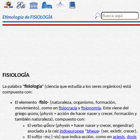
Etimología de FISIOLOGÍA
FISIOLOGÍA
La palabra "
fisiología
" (ciencia que estudia a los seres orgánicos) está
compuesta con:
El elemento -
fisio
- (naturaleza, organismo, formación,
movimiento), como en
fisiocracia
y
fisionomía
. Este viene del
griego φύσις (
physis
= acción de hacer nacer y crecer, formación y
también naturaleza), compuesto con:
El verbo φῠ́ειν (
phyein
= hacer nacer y crecer, engendrar)
asociado a la raíz
indoeuropea
*
bheuǝ
- (ser, existir, crecer).
El sufijo -σις (-sis) que indica acción, como en
aciesis
,
dosis