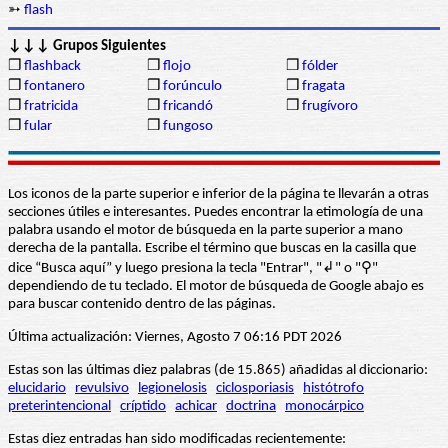
➳
flash
↓↓↓ Grupos Siguientes
❒
flashback
❒
flojo
❒
fólder
❒
fontanero
❒
forúnculo
❒
fragata
❒
fratricida
❒
fricandó
❒
frugívoro
❒
fular
❒
fungoso
Los iconos de la parte superior e inferior de la página te llevarán a otras
secciones útiles e interesantes. Puedes encontrar la etimología de una
palabra usando el motor de búsqueda en la parte superior a mano
derecha de la pantalla. Escribe el término que buscas en la casilla que
dice “Busca aquí” y luego presiona la tecla "Entrar", "↲" o "⚲"
dependiendo de tu teclado. El motor de búsqueda de Google abajo es
para buscar contenido dentro de las páginas.
Última actualización: Viernes, Agosto 7 06:16 PDT 2026
Estas son las últimas diez palabras (de 15.865) añadidas al diccionario:
elucidario
revulsivo
legionelosis
ciclosporiasis
histótrofo
preterintencional
críptido
achicar
doctrina
monocárpico
Estas diez entradas han sido modificadas recientemente: