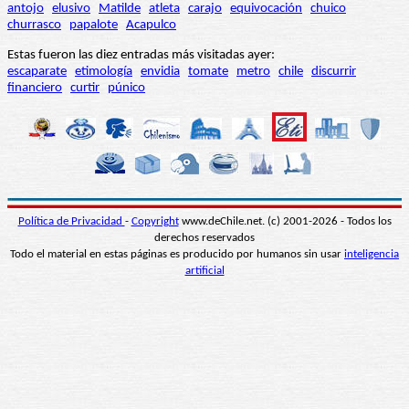
antojo
elusivo
Matilde
atleta
carajo
equivocación
chuico
churrasco
papalote
Acapulco
Estas fueron las diez entradas más visitadas ayer:
escaparate
etimología
envidia
tomate
metro
chile
discurrir
financiero
curtir
púnico
Política de Privacidad
-
Copyright
www.deChile.net. (c) 2001-2026 - Todos los
derechos reservados
Todo el material en estas páginas es producido por humanos sin usar
inteligencia
artificial