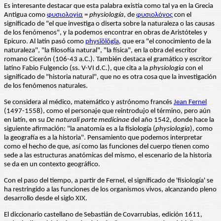
Es interesante destacar que esta palabra existía como tal ya en la Grecia
Antigua como
φυσιολογία
=
physiología
, de
φυσιολόγος
con el
significado de "el que investiga o diserta sobre la naturaleza o las causas
de los fenómenos", y la podemos encontrar en obras de Aristóteles y
Epicuro. Al latín pasó como
physĭŏlŏgĭa
, que era "el conocimiento de la
naturaleza", "la filosofía natural", "la física", en la obra del escritor
romano Cicerón (106-43 a.C.). También destaca el gramático y escritor
latino Fabio Fulgencio (ss. V-VI d.C.), que cita a la
physiologia
con el
significado de "historia natural", que no es otra cosa que la investigación
de los fenómenos naturales.
Se considera al médico, matemático y astrónomo francés
Jean Fernel
(1497-1558), como el personaje que reintrodujo el término, pero aún
en latín, en su
De naturali parte medicinae
del año 1542, donde hace la
siguiente afirmación: "la anatomía es a la fisiología (
physiologia
), como
la geografía es a la historia". Pensamiento que podemos interpretar
como el hecho de que, así como las funciones del cuerpo tienen como
sede a las estructuras anatómicas del mismo, el escenario de la historia
se da en un contexto geográfico.
Con el paso del tiempo, a partir de Fernel, el significado de 'fisiología' se
ha restringido a las funciones de los organismos vivos, alcanzando pleno
desarrollo desde el siglo XIX.
El diccionario castellano de Sebastián de Covarrubias, edición 1611,