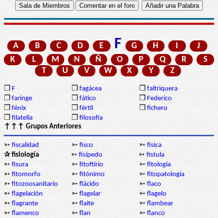
F
A
B
C
D
E
G
H
I
J
K
L
M
N
Ñ
O
P
Q
R
S
T
U
V
W
X
Y
Z
❒
F
❒
fagácea
❒
faltriquera
❒
faringe
❒
fático
❒
Federico
❒
fénix
❒
fértil
❒
fichero
❒
filatelia
❒
filosofía
↑↑↑ Grupos Anteriores
➳
fiscalidad
➳
fisco
➳
física
✰ fisiología
➳
fisípedo
➳
fístula
➳
fisura
➳
fitoftirio
➳
fitología
➳
fitomorfo
➳
fitónimo
➳
fitopatología
➳
fitozoosanitario
➳
flácido
➳
flaco
➳
flagelación
➳
flagelar
➳
flagelo
➳
flagrante
➳
flaite
➳
flambear
➳
flamenco
➳
flan
➳
flanco