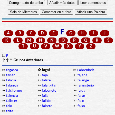
F
A
B
C
D
E
G
H
I
J
K
L
M
N
Ñ
O
P
Q
R
S
T
U
V
W
X
Y
Z
❒
F
↑↑↑ Grupos Anteriores
➳
fagácea
✰ fagot
➳
Fahrenheit
➳
faisán
➳
faja
➳
fajana
➳
falacia
➳
faláfel
➳
falange
➳
falangia
➳
falangitis
➳
falansterio
➳
falciforme
➳
falconete
➳
falda
➳
falencia
➳
falla
➳
fallar
➳
fallecer
➳
fallido
➳
fallo
➳
falo
➳
falsete
➳
falso
➳
falta