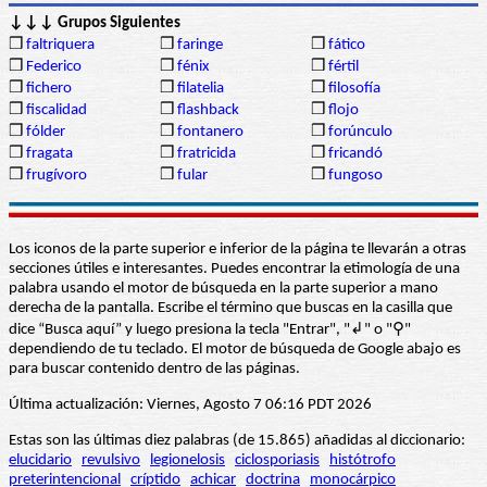
↓↓↓ Grupos Siguientes
❒
faltriquera
❒
faringe
❒
fático
❒
Federico
❒
fénix
❒
fértil
❒
fichero
❒
filatelia
❒
filosofía
❒
fiscalidad
❒
flashback
❒
flojo
❒
fólder
❒
fontanero
❒
forúnculo
❒
fragata
❒
fratricida
❒
fricandó
❒
frugívoro
❒
fular
❒
fungoso
Los iconos de la parte superior e inferior de la página te llevarán a otras
secciones útiles e interesantes. Puedes encontrar la etimología de una
palabra usando el motor de búsqueda en la parte superior a mano
derecha de la pantalla. Escribe el término que buscas en la casilla que
dice “Busca aquí” y luego presiona la tecla "Entrar", "↲" o "⚲"
dependiendo de tu teclado. El motor de búsqueda de Google abajo es
para buscar contenido dentro de las páginas.
Última actualización: Viernes, Agosto 7 06:16 PDT 2026
Estas son las últimas diez palabras (de 15.865) añadidas al diccionario:
elucidario
revulsivo
legionelosis
ciclosporiasis
histótrofo
preterintencional
críptido
achicar
doctrina
monocárpico