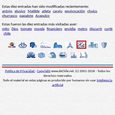
Estas diez entradas han sido modificadas recientemente:
antojo
elusivo
Matilde
atleta
carajo
equivocación
chuico
churrasco
papalote
Acapulco
Estas fueron las diez entradas más visitadas ayer:
mito
Dios
tomate
novela
financiero
envidia
metro
discurrir
curtir
chile
Política de Privacidad
-
Copyright
www.deChile.net. (c) 2001-2026 - Todos los
derechos reservados
Todo el material en estas páginas es producido por humanos sin usar
inteligencia
artificial