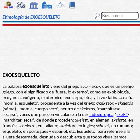
Etimología de EXOESQUELETO
EXOESQUELETO
La palabra
exoesqueleto
viene del griego έξω =
éxō
-, que es un prefijo
griego, con el significado de 'fuera, lo externo', como en exobiología,
exogamia, exógeno, exotérmico, exocarpo, etc.; y la voz latina
sceletus
,
'momia, esqueleto', procedente a la vez del griego σκελετός =
skeletós
(
sōma
), 'momia, cuerpo seco', neutro de
skeletos
, 'marchitarse,
secarse', voces que parecen vincularse a la raíz
indoeuropea
*
skel-2
-,
'marchitar, secar', de donde proceden:
Skelett
, en alemán;
skelette
, en
francés;
scheletro
, en italiano;
skeleton
, en inglés;
schelet
, en rumano;
esqueleto, en portugués y español, etc. Esqueleto, para referirse a la
silueta descarnada, desnuda o descubierta que todos visualizamos