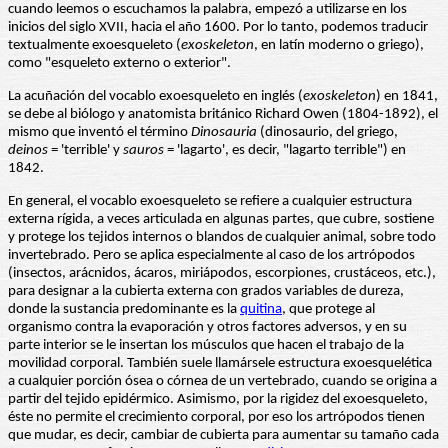
cuando leemos o escuchamos la palabra, empezó a utilizarse en los
inicios del siglo XVII, hacia el año 1600. Por lo tanto, podemos traducir
textualmente exoesqueleto (
exoskeleton
, en latín moderno o griego),
como "esqueleto externo o exterior".
La acuñación del vocablo exoesqueleto en inglés (
exoskeleton
) en 1841,
se debe al biólogo y anatomista británico Richard Owen (1804-1892), el
mismo que inventó el término
Dinosauria
(dinosaurio, del griego,
deinos
= 'terrible' y
sauros
= 'lagarto', es decir, "lagarto terrible") en
1842.
En general, el vocablo exoesqueleto se refiere a cualquier estructura
externa rígida, a veces articulada en algunas partes, que cubre, sostiene
y protege los tejidos internos o blandos de cualquier animal, sobre todo
invertebrado. Pero se aplica especialmente al caso de los artrópodos
(insectos, arácnidos, ácaros, miriápodos, escorpiones, crustáceos, etc.),
para designar a la cubierta externa con grados variables de dureza,
donde la sustancia predominante es la
quitina
, que protege al
organismo contra la evaporación y otros factores adversos, y en su
parte interior se le insertan los músculos que hacen el trabajo de la
movilidad corporal. También suele llamársele estructura exoesquelética
a cualquier porción ósea o córnea de un vertebrado, cuando se origina a
partir del tejido epidérmico. Asimismo, por la rigidez del exoesqueleto,
éste no permite el crecimiento corporal, por eso los artrópodos tienen
que mudar, es decir, cambiar de cubierta para aumentar su tamaño cada