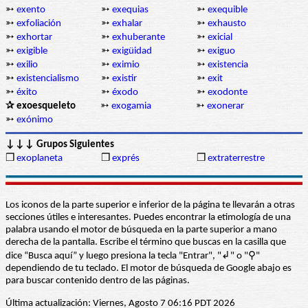
➳
exento
➳
exequias
➳
exequible
➳
exfoliación
➳
exhalar
➳
exhausto
➳
exhortar
➳
exhuberante
➳
exicial
➳
exigible
➳
exigüidad
➳
exiguo
➳
exilio
➳
eximio
➳
existencia
➳
existencialismo
➳
existir
➳
exit
➳
éxito
➳
éxodo
➳
exodonte
✰ exoesqueleto
➳
exogamia
➳
exonerar
➳
exónimo
↓↓↓ Grupos Siguientes
❒
exoplaneta
❒
exprés
❒
extraterrestre
Los iconos de la parte superior e inferior de la página te llevarán a otras
secciones útiles e interesantes. Puedes encontrar la etimología de una
palabra usando el motor de búsqueda en la parte superior a mano
derecha de la pantalla. Escribe el término que buscas en la casilla que
dice “Busca aquí” y luego presiona la tecla "Entrar", "↲" o "⚲"
dependiendo de tu teclado. El motor de búsqueda de Google abajo es
para buscar contenido dentro de las páginas.
Última actualización: Viernes, Agosto 7 06:16 PDT 2026