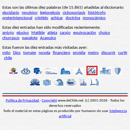
Estas son las últimas diez palabras (de 15.865) añadidas al diccionario:
elucidario
revulsivo
legionelosis
ciclosporiasis
histótrofo
preterintencional
críptido
achicar
doctrina
monocárpico
Estas diez entradas han sido modificadas recientemente:
antojo
elusivo
Matilde
atleta
carajo
equivocación
chuico
churrasco
papalote
Acapulco
Estas fueron las diez entradas más visitadas ayer:
mito
Dios
tomate
novela
financiero
envidia
metro
discurrir
curtir
chile
Política de Privacidad
-
Copyright
www.deChile.net. (c) 2001-2026 - Todos los
derechos reservados
Todo el material en estas páginas es producido por humanos sin usar
inteligencia
artificial