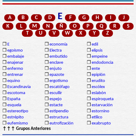
E
A
B
C
D
F
G
H
I
J
K
L
M
N
Ñ
O
P
Q
R
S
T
U
V
W
X
Y
Z
❒
E
❒
economía
❒
edil
❒
egoísmo
❒
Electra
❒
elipsis
❒
embalaje
❒
embutido
❒
empeine
❒
enajenar
❒
enclave
❒
endodoncia
❒
enfermo
❒
enjuto
❒
ente
❒
entrenar
❒
epazote
❒
epiplón
❒
equino
❒
ergotismo
❒
erudito
❒
Escandinavia
❒
escatófago
❒
escólex
❒
escotoma
❒
escullir
❒
eslabón
❒
España
❒
espejo
❒
espiroqueta
❒
esquela
❒
estacte
❒
estarvación
❒
estereotipo
❒
estipendio
❒
estornino
❒
estrépito
❒
estructura
❒
etílico
❒
eufemismo
❒
eutrofización
❒
exabrupto
↑↑↑ Grupos Anteriores