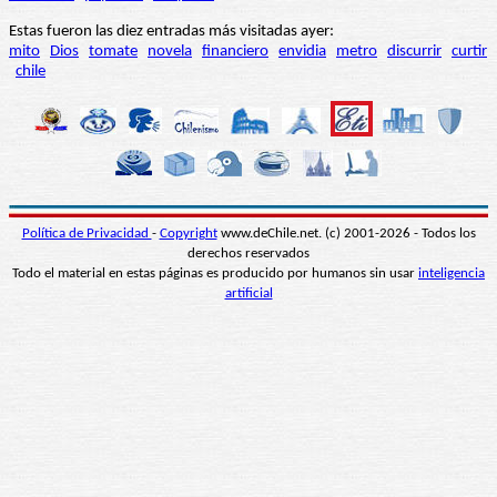
Estas fueron las diez entradas más visitadas ayer:
mito
Dios
tomate
novela
financiero
envidia
metro
discurrir
curtir
chile
Política de Privacidad
-
Copyright
www.deChile.net. (c) 2001-2026 - Todos los
derechos reservados
Todo el material en estas páginas es producido por humanos sin usar
inteligencia
artificial