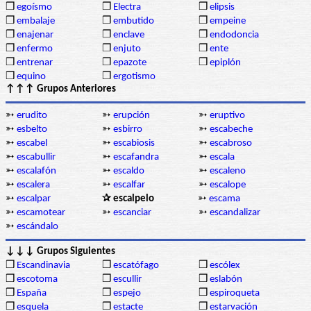
❒
egoísmo
❒
Electra
❒
elipsis
❒
embalaje
❒
embutido
❒
empeine
❒
enajenar
❒
enclave
❒
endodoncia
❒
enfermo
❒
enjuto
❒
ente
❒
entrenar
❒
epazote
❒
epiplón
❒
equino
❒
ergotismo
↑↑↑ Grupos Anteriores
➳
erudito
➳
erupción
➳
eruptivo
➳
esbelto
➳
esbirro
➳
escabeche
➳
escabel
➳
escabiosis
➳
escabroso
➳
escabullir
➳
escafandra
➳
escala
➳
escalafón
➳
escaldo
➳
escaleno
➳
escalera
➳
escalfar
➳
escalope
➳
escalpar
✰ escalpelo
➳
escama
➳
escamotear
➳
escanciar
➳
escandalizar
➳
escándalo
↓↓↓ Grupos Siguientes
❒
Escandinavia
❒
escatófago
❒
escólex
❒
escotoma
❒
escullir
❒
eslabón
❒
España
❒
espejo
❒
espiroqueta
❒
esquela
❒
estacte
❒
estarvación