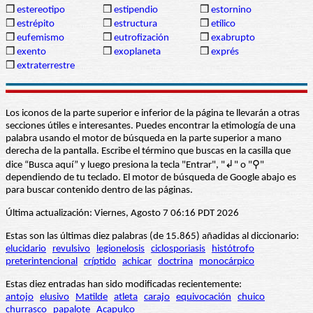
❒
estereotipo
❒
estipendio
❒
estornino
❒
estrépito
❒
estructura
❒
etílico
❒
eufemismo
❒
eutrofización
❒
exabrupto
❒
exento
❒
exoplaneta
❒
exprés
❒
extraterrestre
Los iconos de la parte superior e inferior de la página te llevarán a otras
secciones útiles e interesantes. Puedes encontrar la etimología de una
palabra usando el motor de búsqueda en la parte superior a mano
derecha de la pantalla. Escribe el término que buscas en la casilla que
dice “Busca aquí” y luego presiona la tecla "Entrar", "↲" o "⚲"
dependiendo de tu teclado. El motor de búsqueda de Google abajo es
para buscar contenido dentro de las páginas.
Última actualización: Viernes, Agosto 7 06:16 PDT 2026
Estas son las últimas diez palabras (de 15.865) añadidas al diccionario:
elucidario
revulsivo
legionelosis
ciclosporiasis
histótrofo
preterintencional
críptido
achicar
doctrina
monocárpico
Estas diez entradas han sido modificadas recientemente:
antojo
elusivo
Matilde
atleta
carajo
equivocación
chuico
churrasco
papalote
Acapulco