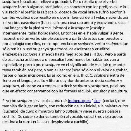
scalptura
(escultura, relieve o grabado). Pero resulta que el verbo
scalpere
formó algunos prefijados, en concreto con los prefijos ex- e in-,
y al recibir el prefijo la raíz scalp- dotada de vocal breve sufrió apofonía,
cambio vocálico que resultó en u por influencia de la l velar, naciendo así
los verbos
exsculpere
(hacer salir una cosa rascando y excavando, sacar
una imagen de la piedra esculpiendo) e
insculpere
(esculpir
internamente, tallar horadando). Entonces en el habla vulgar la gente
reconstruyó un verbo simple
sculpere
a partir de estos compuestos y
por analogía con ellos, en competencia con
scalpere
, verbo
sculpere
que
sólo tenía un uso vulgar ya que todos los escritores y eruditos
empleaban
scalpere
al menos hasta mediados del s. II d.C. Pero a partir
de esa fecha asistimos a un peculiar fenómeno: los hablantes van a
especializar poco a poco
sculpere
en el significado de esculpir que antes
tenía también
scalpere
, y van a usar
scalpere
sólo con el valor de grabar,
raspar o hacer incisiones. Es así como en el s. III d. C.
sculpere
entra de
lleno en el lenguaje culto y literario, y donde antes se decía
scalptor
y
scalptura
, ahora se va a empezar a decir
sculptor
y
sculptura
, palabras
que en efecto conservamos con las formas esculpir, escultor y escultura.
El verbo
scalpere
se vincula a una raíz
indoeuropea
*
skel
- (cortar), que
también dio lugar en latín, con reducción de la s inicial, a la palabra
culter
(cuchillo), de cuyo diminutivo latino
cultellum
viene nuestra palabra
cuchillo. De
culter
se deriva también el vocablo cutral (res vieja que se
destina a la carnicería, a ser despiezada a cuchillo).