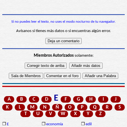
Si no puedes leer el texto, no uses el modo nocturno de tu navegador.
Avísanos si tienes más datos o si encuentras algún error.
Miembros Autorizados
solamente:
E
A
B
C
D
F
G
H
I
J
K
L
M
N
Ñ
O
P
Q
R
S
T
U
V
W
X
Y
Z
❒
E
❒
economía
❒
edil