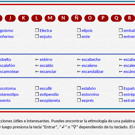
J
K
L
M
N
Ñ
O
P
Q
R
egoísmo
❒
Electra
❒
elipsis
❒
embal
enfermo
❒
enjuto
❒
ente
❒
entre
sbelto
➳
esbirro
➳
escabeche
➳
escabe
scalafón
➳
escaldo
➳
escaleno
➳
escale
scamotear
➳
escanciar
➳
escandalizar
➳
escán
escotoma
❒
escullir
❒
eslabón
❒
Españ
stereotipo
❒
estipendio
❒
estornino
❒
estrép
xento
❒
exoplaneta
❒
exprés
❒
extrat
s secciones útiles e interesantes. Puedes encontrar la etimología de una pal
í” y luego presiona la tecla "Entrar", "↲" o "⚲" dependiendo de tu teclado.