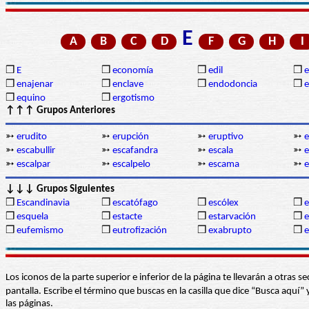
E
A
B
C
D
F
G
H
I
❒
E
❒
economía
❒
edil
❒
❒
enajenar
❒
enclave
❒
endodoncia
❒
❒
equino
❒
ergotismo
↑↑↑ Grupos Anteriores
➳
erudito
➳
erupción
➳
eruptivo
➳
e
➳
escabullir
➳
escafandra
➳
escala
➳
e
➳
escalpar
➳
escalpelo
➳
escama
➳
e
↓↓↓ Grupos Siguientes
❒
Escandinavia
❒
escatófago
❒
escólex
❒
❒
esquela
❒
estacte
❒
estarvación
❒
e
❒
eufemismo
❒
eutrofización
❒
exabrupto
❒
e
Los iconos de la parte superior e inferior de la página te llevarán a otra
pantalla. Escribe el término que buscas en la casilla que dice “Busca aqu
las páginas.