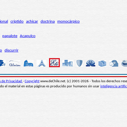
ional
críptido
achicar
doctrina
monocárpico
papalote
Acapulco
ro
discurrir
ca de Privacidad
-
Copyright
www.deChile.net. (c) 2001-2026 - Todos los derechos res
do el material en estas páginas es producido por humanos sin usar
inteligencia artific