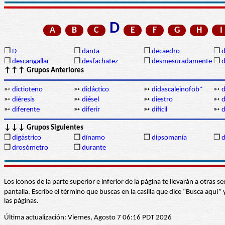
D
A
B
C
E
F
G
H
I
❒
D
❒
danta
❒
decaedro
❒
d
❒
descangallar
❒
desfachatez
❒
desmesuradamente
❒
d
↑↑↑ Grupos Anteriores
➳
dictioteno
➳
didáctico
➳
didascaleinofob*
➳
d
➳
diéresis
➳
diésel
➳
diestro
➳
d
➳
diferente
➳
diferir
➳
difícil
➳
d
↓↓↓ Grupos Siguientes
❒
digástrico
❒
dínamo
❒
dipsomanía
❒
d
❒
drosómetro
❒
durante
Los iconos de la parte superior e inferior de la página te llevarán a otra
pantalla. Escribe el término que buscas en la casilla que dice “Busca aqu
las páginas.
Última actualización: Viernes, Agosto 7 06:16 PDT 2026