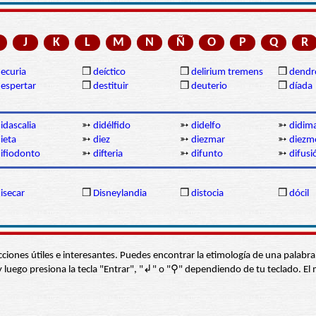
J
K
L
M
N
Ñ
O
P
Q
R
ecuria
❒
deíctico
❒
delirium tremens
❒
dendr
espertar
❒
destituir
❒
deuterio
❒
díada
idascalia
➳
didélfido
➳
didelfo
➳
didima
ieta
➳
diez
➳
diezmar
➳
diezm
ifiodonto
➳
difteria
➳
difunto
➳
difusi
isecar
❒
Disneylandia
❒
distocia
❒
dócil
s secciones útiles e interesantes. Puedes encontrar la etimología de una pal
í” y luego presiona la tecla "Entrar", "↲" o "⚲" dependiendo de tu teclado.