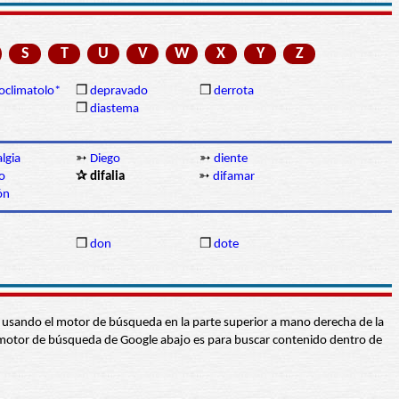
S
T
U
V
W
X
Y
Z
oclimatolo*
❒
depravado
❒
derrota
❒
diastema
lgia
➳
Diego
➳
diente
o
✰ difalia
➳
difamar
ón
❒
don
❒
dote
abra usando el motor de búsqueda en la parte superior a mano derecha de la
 El motor de búsqueda de Google abajo es para buscar contenido dentro de