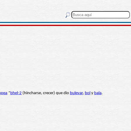
opea
*
bhel-2
(hincharse, crecer) que dio
bulevar
,
bol
y
bala
.