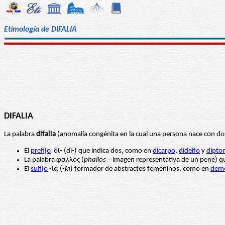
Etimología de DIFALIA
DIFALIA
La palabra
difalia
(anomalía congénita en la cual una persona nace con do
El
prefijo
δί- (di-) que indica dos, como en
dicarpo
,
didelfo
y
dipto
La palabra φαλλος (
phallos
= imagen representativa de un pene) 
El
sufijo
-ία (-
ía
) formador de abstractos femeninos, como en
demo