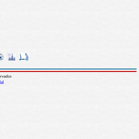
ervados
ial