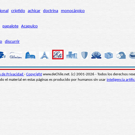
ional
críptido
achicar
doctrina
monocárpico
papalote
Acapulco
ro
discurrir
ca de Privacidad
-
Copyright
www.deChile.net. (c) 2001-2026 - Todos los derechos res
do el material en estas páginas es producido por humanos sin usar
inteligencia artific