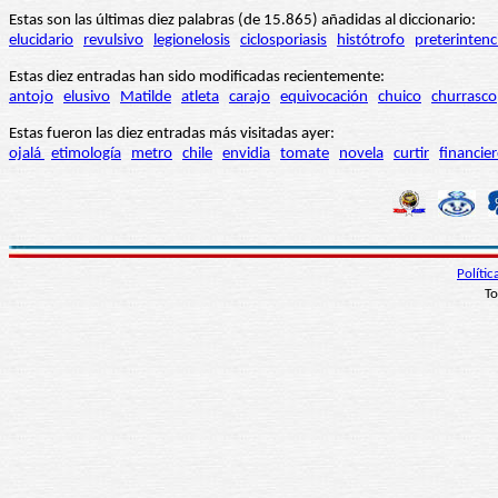
Estas son las últimas diez palabras (de 15.865) añadidas al diccionario:
elucidario
revulsivo
legionelosis
ciclosporiasis
histótrofo
preterintenc
Estas diez entradas han sido modificadas recientemente:
antojo
elusivo
Matilde
atleta
carajo
equivocación
chuico
churrasco
Estas fueron las diez entradas más visitadas ayer:
ojalá
etimología
metro
chile
envidia
tomate
novela
curtir
financie
Políti
To