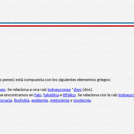
s penes) está compuesta con los siguientes elementos griegos:
ngo
. Se relaciona a una raíz
indoeuropea
*
dwo
(dos).
que encontramos en
falo
,
faloidina
e
itifálico
. Se relaciona con la raíz
indoeur
cracia
,
lisofobia
,
epidemia
,
metonimia
y
zootecnia
.