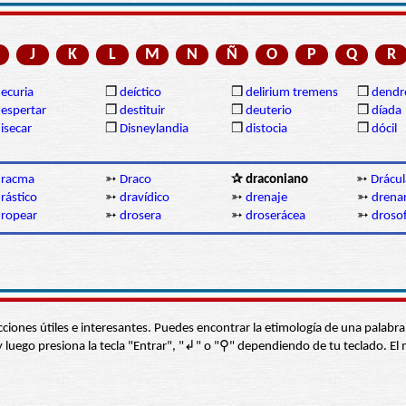
J
K
L
M
N
Ñ
O
P
Q
R
ecuria
❒
deíctico
❒
delirium tremens
❒
dendr
espertar
❒
destituir
❒
deuterio
❒
díada
isecar
❒
Disneylandia
❒
distocia
❒
dócil
dracma
➳
Draco
✰ draconiano
➳
Drácul
rástico
➳
dravídico
➳
drenaje
➳
drena
ropear
➳
drosera
➳
droserácea
➳
drosof
s secciones útiles e interesantes. Puedes encontrar la etimología de una pal
í” y luego presiona la tecla "Entrar", "↲" o "⚲" dependiendo de tu teclado.