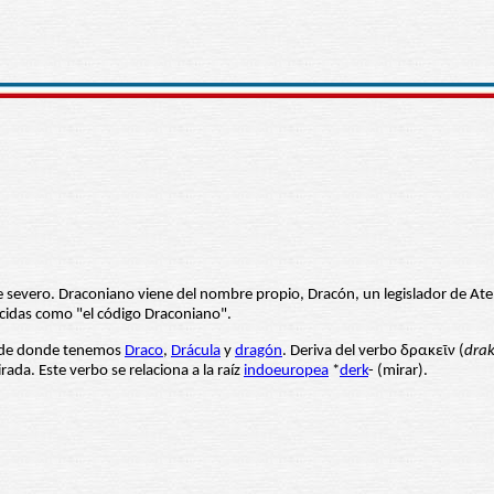
nte severo. Draconiano viene del nombre propio, Dracón, un legislador de At
ocidas como "el código Draconiano".
, de donde tenemos
Draco
,
Drácula
y
dragón
. Deriva del verbo δρακεῖν (
drak
irada. Este verbo se relaciona a la raíz
indoeuropea
*
derk
- (mirar).