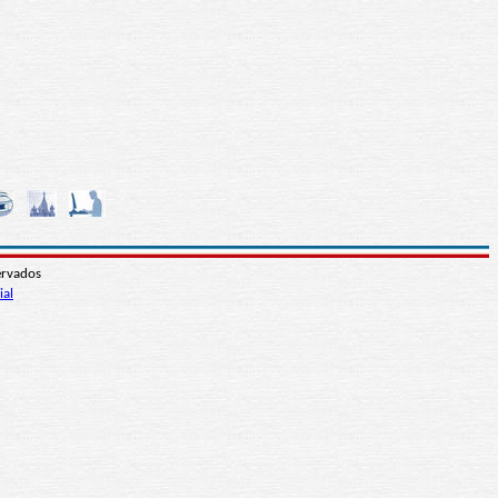
ervados
ial