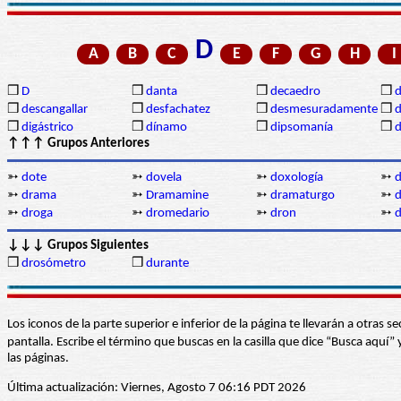
D
A
B
C
E
F
G
H
I
❒
D
❒
danta
❒
decaedro
❒
d
❒
descangallar
❒
desfachatez
❒
desmesuradamente
❒
d
❒
digástrico
❒
dínamo
❒
dipsomanía
❒
d
↑↑↑ Grupos Anteriores
➳
dote
➳
dovela
➳
doxología
➳
➳
drama
➳
Dramamine
➳
dramaturgo
➳
d
➳
droga
➳
dromedario
➳
dron
➳
d
↓↓↓ Grupos Siguientes
❒
drosómetro
❒
durante
Los iconos de la parte superior e inferior de la página te llevarán a otra
pantalla. Escribe el término que buscas en la casilla que dice “Busca aqu
las páginas.
Última actualización: Viernes, Agosto 7 06:16 PDT 2026