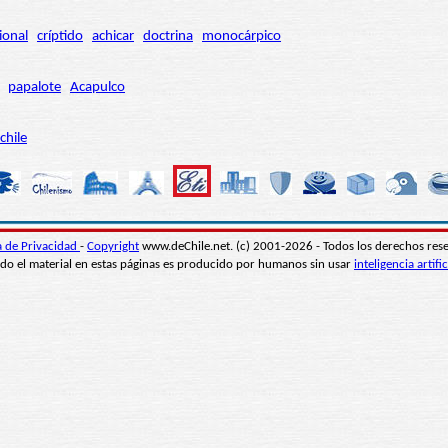
ional
críptido
achicar
doctrina
monocárpico
papalote
Acapulco
chile
ca de Privacidad
-
Copyright
www.deChile.net. (c) 2001-2026 - Todos los derechos res
do el material en estas páginas es producido por humanos sin usar
inteligencia artific