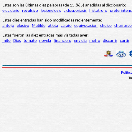
Estas son las últimas diez palabras (de 15.865) añadidas al diccionario:
elucidario
revulsivo
legionelosis
ciclosporiasis
histótrofo
preterintenc
Estas diez entradas han sido modificadas recientemente:
antojo
elusivo
Matilde
atleta
carajo
equivocación
chuico
churrasco
Estas fueron las diez entradas más visitadas ayer:
mito
Dios
tomate
novela
financiero
envidia
metro
discurrir
curtir
Políti
To