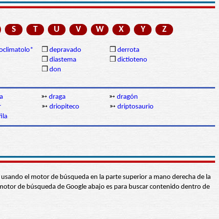
S
T
U
V
W
X
Y
Z
oclimatolo*
❒
depravado
❒
derrota
❒
diastema
❒
dictioteno
❒
don
a
➳
draga
➳
dragón
r
➳
driopiteco
➳
driptosaurio
ila
abra usando el motor de búsqueda en la parte superior a mano derecha de la
 El motor de búsqueda de Google abajo es para buscar contenido dentro de