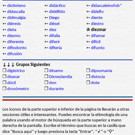
➳
dictioteno
➳
didáctico
➳
didascaleinofob*
➳
didascalia
➳
didélfido
➳
didelfo
➳
didimalgia
➳
Diego
➳
diente
➳
diéresis
➳
diésel
➳
diestro
➳
dieta
➳
diez
✰ diezmar
➳
diezmo
➳
difalia
➳
difamar
➳
diferente
➳
diferir
➳
difícil
➳
difiodonto
➳
difteria
➳
difunto
➳
difusión
↓↓↓ Grupos Siguientes
❒
digástrico
❒
dínamo
❒
dipsomanía
❒
disecar
❒
Disneylandia
❒
distocia
❒
dócil
❒
don
❒
dote
❒
drosómetro
❒
durante
Los iconos de la parte superior e inferior de la página te llevarán a otras
secciones útiles e interesantes. Puedes encontrar la etimología de una
palabra usando el motor de búsqueda en la parte superior a mano
derecha de la pantalla. Escribe el término que buscas en la casilla que
dice “Busca aquí” y luego presiona la tecla "Entrar", "↲" o "⚲"