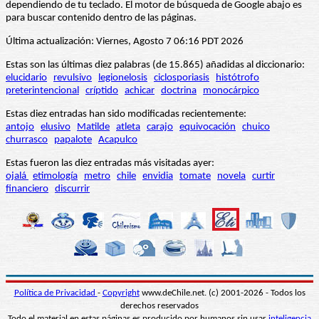
dependiendo de tu teclado. El motor de búsqueda de Google abajo es
para buscar contenido dentro de las páginas.
Última actualización: Viernes, Agosto 7 06:16 PDT 2026
Estas son las últimas diez palabras (de 15.865) añadidas al diccionario:
elucidario
revulsivo
legionelosis
ciclosporiasis
histótrofo
preterintencional
críptido
achicar
doctrina
monocárpico
Estas diez entradas han sido modificadas recientemente:
antojo
elusivo
Matilde
atleta
carajo
equivocación
chuico
churrasco
papalote
Acapulco
Estas fueron las diez entradas más visitadas ayer:
ojalá
etimología
metro
chile
envidia
tomate
novela
curtir
financiero
discurrir
Política de Privacidad
-
Copyright
www.deChile.net. (c) 2001-2026 - Todos los
derechos reservados
Todo el material en estas páginas es producido por humanos sin usar
inteligencia