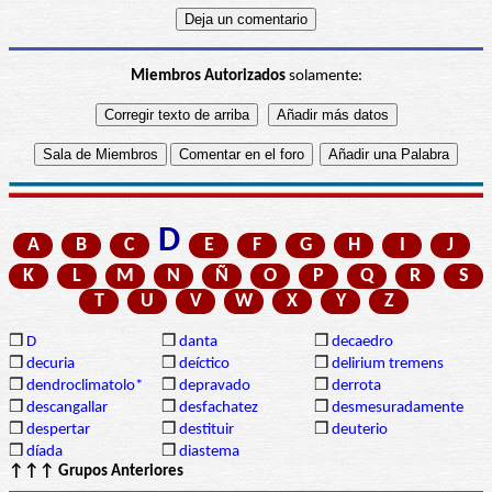
Miembros Autorizados
solamente:
D
A
B
C
E
F
G
H
I
J
K
L
M
N
Ñ
O
P
Q
R
S
T
U
V
W
X
Y
Z
❒
D
❒
danta
❒
decaedro
❒
decuria
❒
deíctico
❒
delirium tremens
❒
dendroclimatolo*
❒
depravado
❒
derrota
❒
descangallar
❒
desfachatez
❒
desmesuradamente
❒
despertar
❒
destituir
❒
deuterio
❒
díada
❒
diastema
↑↑↑ Grupos Anteriores