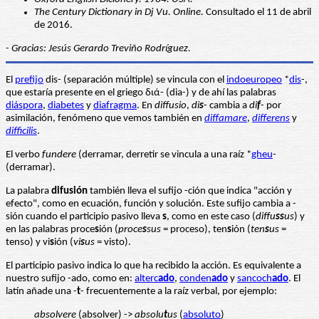
The Century Dictionary in Dj Vu. Online.
Consultado el 11 de abril
de 2016.
- Gracias: Jesús Gerardo Treviño Rodríguez.
El
prefijo
dis- (separación múltiple) se vincula con el
indoeuropeo
*
dis
-,
que estaría presente en el griego διά- (dia-) y de ahí las palabras
diáspora
,
diabetes
y
diafragma
. En
diffusio
,
di
s
- cambia a
di
f
- por
asimilación, fenómeno que vemos también en
diffamare
,
differens
y
difficilis
.
El verbo
fundere
(derramar, derretir se vincula a una raíz *
gheu
-
(derramar).
La palabra
difusión
también lleva el sufijo -ción que indica "acción y
efecto", como en ecuación, función y solución. Este sufijo cambia a -
sión cuando el participio pasivo lleva
s
, como en este caso (
diffu
ss
us
) y
en las palabras proce
s
ión (
proce
s
sus
= proceso), ten
s
ión (
ten
s
us
=
tenso) y vi
s
ión (
vi
s
us
= visto).
El participio pasivo indica lo que ha recibido la acción. Es equivalente a
nuestro sufijo -ado, como en:
alterc
ado
,
conden
ado
y
sancoch
ado
. El
latín añade una -
t
- frecuentemente a la raíz verbal, por ejemplo:
absolvere
(absolver) ->
absolu
t
us
(
absoluto
)