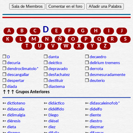
D
A
B
C
E
F
G
H
I
J
K
L
M
N
Ñ
O
P
Q
R
S
T
U
V
W
X
Y
Z
❒
D
❒
danta
❒
decaedro
❒
decuria
❒
deíctico
❒
delirium tremens
❒
dendroclimatolo*
❒
depravado
❒
derrota
❒
descangallar
❒
desfachatez
❒
desmesuradamente
❒
despertar
❒
destituir
❒
deuterio
❒
díada
❒
diastema
↑↑↑ Grupos Anteriores
➳
dictioteno
➳
didáctico
➳
didascaleinofob*
➳
didascalia
➳
didélfido
➳
didelfo
➳
didimalgia
➳
Diego
➳
diente
➳
diéresis
➳
diésel
➳
diestro
➳
dieta
➳
diez
➳
diezmar