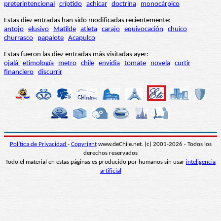
preterintencional
críptido
achicar
doctrina
monocárpico
Estas diez entradas han sido modificadas recientemente:
antojo
elusivo
Matilde
atleta
carajo
equivocación
chuico
churrasco
papalote
Acapulco
Estas fueron las diez entradas más visitadas ayer:
ojalá
etimología
metro
chile
envidia
tomate
novela
curtir
financiero
discurrir
Política de Privacidad
-
Copyright
www.deChile.net. (c) 2001-2026 - Todos los
derechos reservados
Todo el material en estas páginas es producido por humanos sin usar
inteligencia
artificial