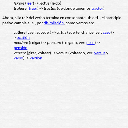
legere
(
leer
) ->
lec
t
us
(leido)
trahere
(
traer
) ->
trac
t
us
(de donde tenemos
tractor
)
Ahora, si la raíz del verbo termina en consonante -
d-
o
-t
-, el participio
pasivo cambia a -
s
-, por
disimilación
, como vemos en:
ca
d
ere
(caer, suceder) ->
ca
s
us
(suerte, chance, ver:
caso
) -
>
oca
s
ión
pen
d
ere
(colgar) ->
pen
s
um
(colgado, ver:
peso
) ->
pensión
ver
t
ere
(girar, voltear) ->
ver
s
us
(volteado, ver:
versus
y
verso
) ->
ver
s
ión