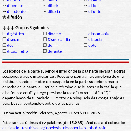
➳
diezmo
➳
difalia
➳
difamar
➳
diferente
➳
diferir
➳
difícil
➳
difiodonto
➳
difteria
➳
difunto
✰ difusión
↓↓↓ Grupos Siguientes
❒
digástrico
❒
dínamo
❒
dipsomanía
❒
disecar
❒
Disneylandia
❒
distocia
❒
dócil
❒
don
❒
dote
❒
drosómetro
❒
durante
Los iconos de la parte superior e inferior de la página te llevarán a otras
secciones útiles e interesantes. Puedes encontrar la etimología de una
palabra usando el motor de búsqueda en la parte superior a mano
derecha de la pantalla. Escribe el término que buscas en la casilla que
dice “Busca aquí” y luego presiona la tecla "Entrar", "↲" o "⚲"
dependiendo de tu teclado. El motor de búsqueda de Google abajo es
para buscar contenido dentro de las páginas.
Última actualización: Viernes, Agosto 7 06:16 PDT 2026
Estas son las últimas diez palabras (de 15.865) añadidas al diccionario:
elucidario
revulsivo
legionelosis
ciclosporiasis
histótrofo