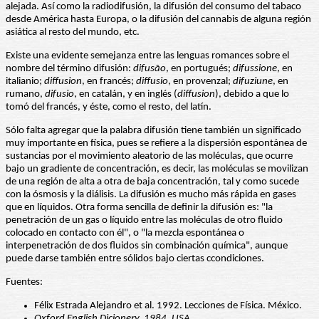
alejada. Así como la radiodifusión, la difusión del consumo del tabaco
desde América hasta Europa, o la difusión del cannabis de alguna región
asiática al resto del mundo, etc.
Existe una evidente semejanza entre las lenguas romances sobre el
nombre del término difusión:
difusão
, en portugués;
difussione
, en
italianio;
diffusion
, en francés;
diffusio
, en provenzal;
difuziune
, en
rumano,
difusio
, en catalán, y en inglés (
diffusion
), debido a que lo
tomó del francés, y éste, como el resto, del latín.
Sólo falta agregar que la palabra difusión tiene también un significado
muy importante en física, pues se refiere a la dispersión espontánea de
sustancias por el movimiento aleatorio de las moléculas, que ocurre
bajo un gradiente de concentración, es decir, las moléculas se movilizan
de una región de alta a otra de baja concentración, tal y como sucede
con la ósmosis y la diálisis. La difusión es mucho más rápida en gases
que en líquidos. Otra forma sencilla de definir la difusión es: "la
penetración de un gas o líquido entre las moléculas de otro fluido
colocado en contacto con él", o "la mezcla espontánea o
interpenetración de dos fluidos sin combinación química", aunque
puede darse también entre sólidos bajo ciertas ccondiciones.
Fuentes:
Félix Estrada Alejandro et al. 1992. Lecciones de Física. México.
Oxford English Dicionery. 1984. USA.