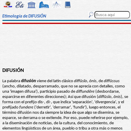
Etimología de DIFUSIÓN
DIFUSIÓN
La palabra
difusión
viene del latín clásico
diffūsĭo
,
ōnis
, de
diffūssus
(ancho, dilatado, desparramado, que no se aprecia con detalles, como
una 'imagen difusa'), participio pasado de
diffundĕre
(desbordarse,
esparcirse en diferentes direcciones); Así que difusión (
diffūsĭo
,
ōnis
), se
forma con el prefijo dis-, di-, que indica 'separación', 'divergencia', y el
prefijado
fundere
('derretir', 'derramar', 'fundir'), luego entonces, el
término difusión nos da siempre la idea de que algo se disemina, se
esparce, se derrama o se extiende. Por eso, puede referirse por ejemplo,
a la diseminación de noticias, de la cultura, del conocimiento, de
elementos lingüísticos de un área, pueblo o tribu a otra más o menos