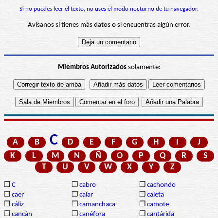
Si no puedes leer el texto, no uses el modo nocturno de tu navegador.
Avísanos si tienes más datos o si encuentras algún error.
Miembros Autorizados
solamente:
C
A
B
D
E
F
G
H
I
J
K
L
M
N
Ñ
O
P
Q
R
S
T
U
V
W
X
Y
Z
❒
C
❒
cabro
❒
cachondo
❒
caer
❒
calar
❒
caleta
❒
cáliz
❒
camanchaca
❒
camote
❒
cancán
❒
canéfora
❒
cantárida