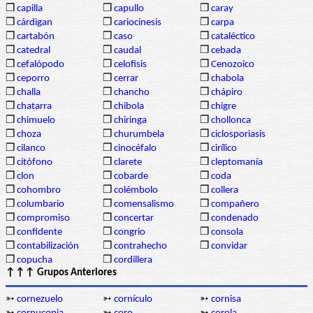
❒
capilla
❒
capullo
❒
caray
❒
cárdigan
❒
cariocinesis
❒
carpa
❒
cartabón
❒
caso
❒
cataléctico
❒
catedral
❒
caudal
❒
cebada
❒
cefalópodo
❒
celofisis
❒
Cenozoico
❒
ceporro
❒
cerrar
❒
chabola
❒
challa
❒
chancho
❒
chápiro
❒
chatarra
❒
chibola
❒
chigre
❒
chimuelo
❒
chiringa
❒
chollonca
❒
choza
❒
churumbela
❒
ciclosporiasis
❒
cilanco
❒
cinocéfalo
❒
cirílico
❒
citófono
❒
clarete
❒
cleptomanía
❒
clon
❒
cobarde
❒
coda
❒
cohombro
❒
colémbolo
❒
collera
❒
columbario
❒
comensalismo
❒
compañero
❒
compromiso
❒
concertar
❒
condenado
❒
confidente
❒
congrio
❒
consola
❒
contabilización
❒
contrahecho
❒
convidar
❒
copucha
❒
cordillera
↑↑↑ Grupos Anteriores
➳
cornezuelo
➳
cornículo
➳
cornisa