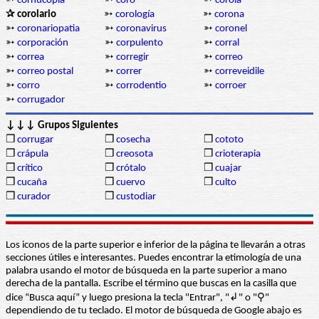
➳
cornucopia
➳
coro
➳
corola
✰ corolario
➳
corología
➳
corona
➳
coronariopatia
➳
coronavirus
➳
coronel
➳
corporación
➳
corpulento
➳
corral
➳
correa
➳
corregir
➳
correo
➳
correo postal
➳
correr
➳
correveidile
➳
corro
➳
corrodentio
➳
corroer
➳
corrugador
↓↓↓ Grupos Siguientes
❒
corrugar
❒
cosecha
❒
cototo
❒
crápula
❒
creosota
❒
crioterapia
❒
crítico
❒
crótalo
❒
cuajar
❒
cucaña
❒
cuervo
❒
culto
❒
curador
❒
custodiar
Los iconos de la parte superior e inferior de la página te llevarán a otras
secciones útiles e interesantes. Puedes encontrar la etimología de una
palabra usando el motor de búsqueda en la parte superior a mano
derecha de la pantalla. Escribe el término que buscas en la casilla que
dice “Busca aquí” y luego presiona la tecla "Entrar", "↲" o "⚲"
dependiendo de tu teclado. El motor de búsqueda de Google abajo es