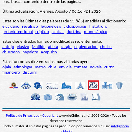
para buscar contenido dentro de las páginas.
Última actualización: Viernes, Agosto 7 06:16 PDT 2026
Estas son las últimas diez palabras (de 15.865) añadidas al diccionario:
elucidario
revulsivo
legionelosis
ciclosporiasis
histótrofo
preterintencional
críptido
achicar
doctrina
monocárpico
Estas diez entradas han sido modificadas recientemente:
antojo
elusivo
Matilde
atleta
carajo
equivocación
chuico
churrasco
papalote
Acapulco
Estas fueron las diez entradas más visitadas ayer:
ojalá
etimología
metro
chile
envidia
tomate
novela
curtir
financiero
discurrir
Política de Privacidad
-
Copyright
www.deChile.net. (c) 2001-2026 - Todos los
derechos reservados
Todo el material en estas páginas es producido por humanos sin usar
inteligencia
artificial