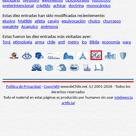
elucidario
revulsivo
legionelosis
ciclosporiasis
histótrofo
preterintencional
críptido
achicar
doctrina
monocárpico
Estas diez entradas han sido modificadas recientemente:
elusivo
Matilde
atleta
carajo
equivocación
chuico
churrasco
papalote
Acapulco
anémona
Estas fueron las diez entradas más visitadas ayer:
Torá
etimología
arma
chile
anti
metro
ico
Biblia
economía
para
Política de Privacidad
-
Copyright
www.deChile.net. (c) 2001-2026 - Todos los
derechos reservados
Todo el material en estas páginas es producido por humanos sin usar
inteligencia
artificial