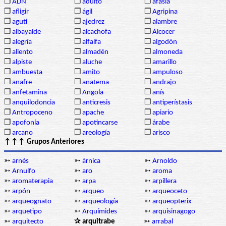
❒
ADN
❒
adulto
❒
afasia
❒
afligir
❒
ágil
❒
Agripina
❒
agutí
❒
ajedrez
❒
alambre
❒
albayalde
❒
alcachofa
❒
Alcocer
❒
alegría
❒
alfalfa
❒
algodón
❒
aliento
❒
almadén
❒
almoneda
❒
alpiste
❒
aluche
❒
amarillo
❒
ambuesta
❒
amito
❒
ampuloso
❒
anafre
❒
anatema
❒
andrajo
❒
anfetamina
❒
Angola
❒
anís
❒
anquilodoncia
❒
anticresis
❒
antiperístasis
❒
Antropoceno
❒
apache
❒
apiario
❒
apofonía
❒
apotincarse
❒
árabe
❒
arcano
❒
areología
❒
arisco
↑↑↑ Grupos Anteriores
➳
arnés
➳
árnica
➳
Arnoldo
➳
Arnulfo
➳
aro
➳
aroma
➳
aromaterapia
➳
arpa
➳
arpillera
➳
arpón
➳
arqueo
➳
arqueoceto
➳
arqueognato
➳
arqueología
➳
arqueopterix
➳
arquetipo
➳
Arquímides
➳
arquisinagogo
➳
arquitecto
✰ arquitrabe
➳
arrabal