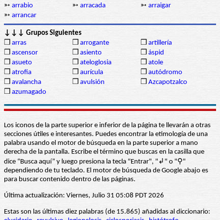
➳
arrabio
➳
arracada
➳
arraigar
➳
arrancar
↓↓↓ Grupos Siguientes
❒
arras
❒
arrogante
❒
artillería
❒
ascensor
❒
asiento
❒
áspid
❒
asueto
❒
ateloglosia
❒
atole
❒
atrofia
❒
aurícula
❒
autódromo
❒
avalancha
❒
avulsión
❒
Azcapotzalco
❒
azumagado
Los iconos de la parte superior e inferior de la página te llevarán a otras
secciones útiles e interesantes. Puedes encontrar la etimología de una
palabra usando el motor de búsqueda en la parte superior a mano
derecha de la pantalla. Escribe el término que buscas en la casilla que
dice “Busca aquí” y luego presiona la tecla "Entrar", "↲" o "⚲"
dependiendo de tu teclado. El motor de búsqueda de Google abajo es
para buscar contenido dentro de las páginas.
Última actualización: Viernes, Julio 31 05:08 PDT 2026
Estas son las últimas diez palabras (de 15.865) añadidas al diccionario: