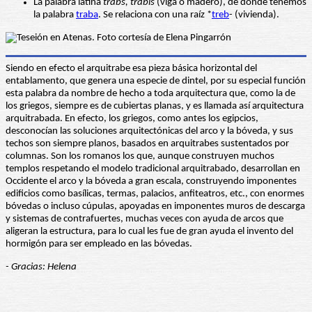
La palabra latina
trabs, trabis
(viga o madero), de donde tenemos
la palabra
traba
. Se relaciona con una raíz *
treb
- (vivienda).
Siendo en efecto el arquitrabe esa pieza básica horizontal del
entablamento, que genera una especie de dintel, por su especial función
esta palabra da nombre de hecho a toda arquitectura que, como la de
los griegos, siempre es de cubiertas planas, y es llamada así arquitectura
arquitrabada. En efecto, los griegos, como antes los egipcios,
desconocían las soluciones arquitectónicas del arco y la bóveda, y sus
techos son siempre planos, basados en arquitrabes sustentados por
columnas. Son los romanos los que, aunque construyen muchos
templos respetando el modelo tradicional arquitrabado, desarrollan en
Occidente el arco y la bóveda a gran escala, construyendo imponentes
edificios como basílicas, termas, palacios, anfiteatros, etc., con enormes
bóvedas o incluso cúpulas, apoyadas en imponentes muros de descarga
y sistemas de contrafuertes, muchas veces con ayuda de arcos que
aligeran la estructura, para lo cual les fue de gran ayuda el invento del
hormigón para ser empleado en las bóvedas.
- Gracias: Helena