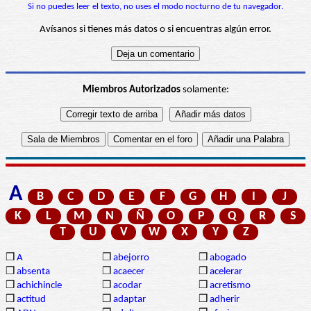
Si no puedes leer el texto, no uses el modo nocturno de tu navegador.
Avísanos si tienes más datos o si encuentras algún error.
Miembros Autorizados
solamente:
A
B
C
D
E
F
G
H
I
J
K
L
M
N
Ñ
O
P
Q
R
S
T
U
V
W
X
Y
Z
❒
A
❒
abejorro
❒
abogado
❒
absenta
❒
acaecer
❒
acelerar
❒
achichincle
❒
acodar
❒
acretismo
❒
actitud
❒
adaptar
❒
adherir