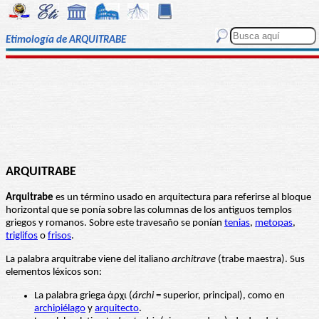
Etimología de ARQUITRABE
ARQUITRABE
Arquitrabe
es un término usado en arquitectura para referirse al bloque
horizontal que se ponía sobre las columnas de los antiguos templos
griegos y romanos. Sobre este travesaño se ponían
tenias
,
metopas
,
triglifos
o
frisos
.
La palabra arquitrabe viene del italiano
architrave
(trabe maestra). Sus
elementos léxicos son:
La palabra griega ἀρχι (
árchi
= superior, principal), como en
archipiélago
y
arquitecto
.