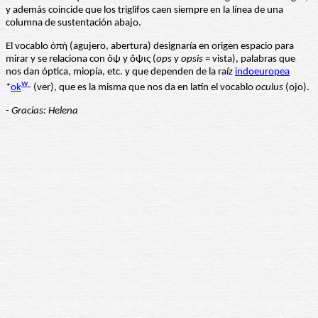
y además coincide que los triglifos caen siempre en la línea de una
columna de sustentación abajo.
El vocablo ὀπή (agujero, abertura) designaría en origen espacio para
mirar y se relaciona con ὄψ y ὄψις (
ops
y
opsis
= vista), palabras que
nos dan óptica, miopía, etc. y que dependen de la raíz
indoeuropea
w
*
ok
- (ver), que es la misma que nos da en latín el vocablo
oculus
(ojo).
- Gracias: Helena