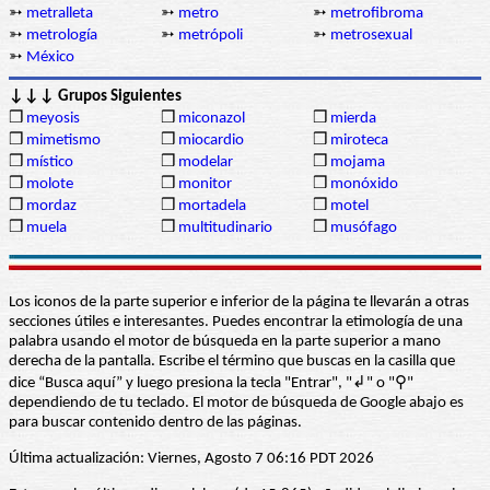
➳
metralleta
➳
metro
➳
metrofibroma
➳
metrología
➳
metrópoli
➳
metrosexual
➳
México
↓↓↓ Grupos Siguientes
❒
meyosis
❒
miconazol
❒
mierda
❒
mimetismo
❒
miocardio
❒
miroteca
❒
místico
❒
modelar
❒
mojama
❒
molote
❒
monitor
❒
monóxido
❒
mordaz
❒
mortadela
❒
motel
❒
muela
❒
multitudinario
❒
musófago
Los iconos de la parte superior e inferior de la página te llevarán a otras
secciones útiles e interesantes. Puedes encontrar la etimología de una
palabra usando el motor de búsqueda en la parte superior a mano
derecha de la pantalla. Escribe el término que buscas en la casilla que
dice “Busca aquí” y luego presiona la tecla "Entrar", "↲" o "⚲"
dependiendo de tu teclado. El motor de búsqueda de Google abajo es
para buscar contenido dentro de las páginas.
Última actualización: Viernes, Agosto 7 06:16 PDT 2026