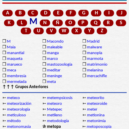
A
B
C
D
E
F
G
H
I
J
M
K
L
N
Ñ
O
P
Q
R
S
T
U
V
W
X
Y
Z
❒
M
❒
Macondo
❒
Madrid
❒
Maia
❒
maleable
❒
malware
❒
manantial
❒
manga
❒
manopla
❒
maqueta
❒
marco
❒
marmota
❒
marueco
❒
mastozoología
❒
matrimonio
❒
meca
❒
meditar
❒
melanina
❒
membresía
❒
meninge
❒
mercachifle
❒
mermelada
❒
meta
↑↑↑ Grupos Anteriores
➳
meteco
➳
metempsicosis
➳
meteorito
➳
meteorización
➳
meteoro
➳
meteoroide
➳
meteorología
➳
Metepec
➳
meter
➳
meticuloso
➳
metileno
➳
metionina
➳
método
➳
metodología
➳
metonimia
➳
metonomasia
✰ metopa
➳
metoposcopia