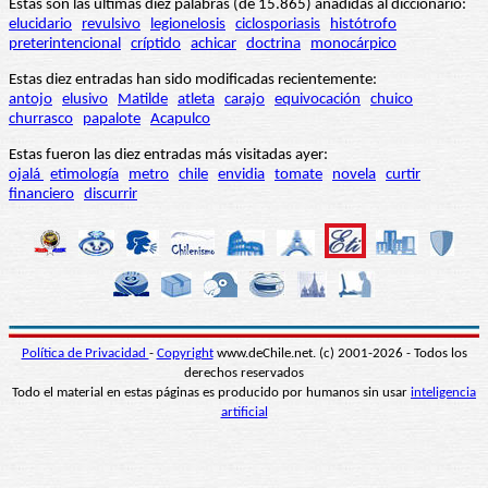
Estas son las últimas diez palabras (de 15.865) añadidas al diccionario:
elucidario
revulsivo
legionelosis
ciclosporiasis
histótrofo
preterintencional
críptido
achicar
doctrina
monocárpico
Estas diez entradas han sido modificadas recientemente:
antojo
elusivo
Matilde
atleta
carajo
equivocación
chuico
churrasco
papalote
Acapulco
Estas fueron las diez entradas más visitadas ayer:
ojalá
etimología
metro
chile
envidia
tomate
novela
curtir
financiero
discurrir
Política de Privacidad
-
Copyright
www.deChile.net. (c) 2001-2026 - Todos los
derechos reservados
Todo el material en estas páginas es producido por humanos sin usar
inteligencia
artificial