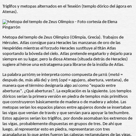
Triglifos y metopas alternados en el Teseión (templo dórico del ágora en
Atenas).
Metopa del templo de Zeus Olímpico (Olimpia, Grecia). Trabajos de
Hércules. Atlas consigue para Heracles las manzanas de oro de las
Hespérides mientras el forzudo Heracles sustituye al titán Atlas
soportando la bóveda del cielo. Atlas pretende engañarlo y dejarlo para
siempre en su lugar, pero la diosa Atenea (situada detrás de Heracles)
sugiere al héroe una estratagema para librarse de la insidia de Atlas.
La palabra μετόπη se interpreta como compuesta de μετά (
metá
=
después de, más allá de) y ὀπή (
opé
= agujero, abertura, ventana), de
manera que el término designaría algo así como "espacio entre
aberturas". ¿Qué aberturas?. La explicación es la siguiente. Los templos
dóricos serían la primera versión en piedra de templos más primitivos
que construyeron básicamente de madera o de madera y adobe. Las
metopas serían los espacios planos entre agujeros donde se insertaban
las vigas que venían de través y que servían para apoyar la techumbre.
Estos agujeros serían los triglifos, por donde asomaban los extremos de
las vigas, probablemente dispuestas en grupos de tres. De ahí que
luego, al representar esto en piedra, representaran con tres
acanaladuras lo que antes fueron las cabezas rectangulares de las vigas,