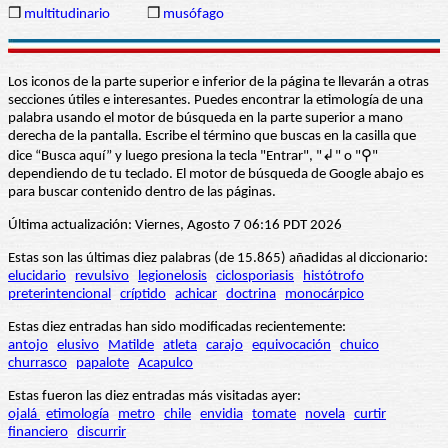
❒
multitudinario
❒
musófago
Los iconos de la parte superior e inferior de la página te llevarán a otras
secciones útiles e interesantes. Puedes encontrar la etimología de una
palabra usando el motor de búsqueda en la parte superior a mano
derecha de la pantalla. Escribe el término que buscas en la casilla que
dice “Busca aquí” y luego presiona la tecla "Entrar", "↲" o "⚲"
dependiendo de tu teclado. El motor de búsqueda de Google abajo es
para buscar contenido dentro de las páginas.
Última actualización: Viernes, Agosto 7 06:16 PDT 2026
Estas son las últimas diez palabras (de 15.865) añadidas al diccionario:
elucidario
revulsivo
legionelosis
ciclosporiasis
histótrofo
preterintencional
críptido
achicar
doctrina
monocárpico
Estas diez entradas han sido modificadas recientemente:
antojo
elusivo
Matilde
atleta
carajo
equivocación
chuico
churrasco
papalote
Acapulco
Estas fueron las diez entradas más visitadas ayer:
ojalá
etimología
metro
chile
envidia
tomate
novela
curtir
financiero
discurrir