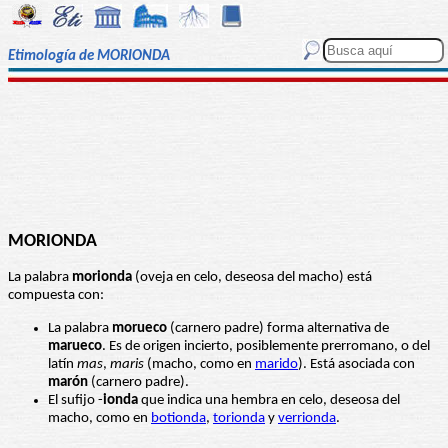
Etimología de MORIONDA
MORIONDA
La palabra
morionda
(oveja en celo, deseosa del macho) está
compuesta con:
La palabra
morueco
(carnero padre) forma alternativa de
marueco
. Es de origen incierto, posiblemente prerromano, o del
latín
mas
,
maris
(macho, como en
marido
). Está asociada con
marón
(carnero padre).
El sufijo -
ionda
que indica una hembra en celo, deseosa del
macho, como en
botionda
,
torionda
y
verrionda
.