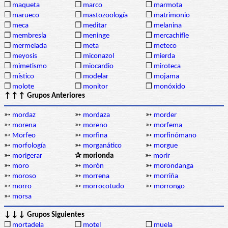
❒
maqueta
❒
marco
❒
marmota
❒
marueco
❒
mastozoología
❒
matrimonio
❒
meca
❒
meditar
❒
melanina
❒
membresía
❒
meninge
❒
mercachifle
❒
mermelada
❒
meta
❒
meteco
❒
meyosis
❒
miconazol
❒
mierda
❒
mimetismo
❒
miocardio
❒
miroteca
❒
místico
❒
modelar
❒
mojama
❒
molote
❒
monitor
❒
monóxido
↑↑↑ Grupos Anteriores
➳
mordaz
➳
mordaza
➳
morder
➳
morena
➳
moreno
➳
morfema
➳
Morfeo
➳
morfina
➳
morfinómano
➳
morfología
➳
morganático
➳
morgue
➳
morigerar
✰ morionda
➳
morir
➳
moro
➳
morón
➳
morondanga
➳
moroso
➳
morrena
➳
morriña
➳
morro
➳
morrocotudo
➳
morrongo
➳
morsa
↓↓↓ Grupos Siguientes
❒
mortadela
❒
motel
❒
muela