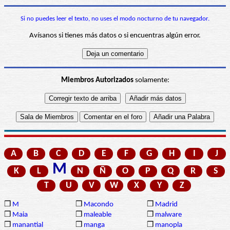
Si no puedes leer el texto, no uses el modo nocturno de tu navegador.
Avísanos si tienes más datos o si encuentras algún error.
Miembros Autorizados
solamente:
A
B
C
D
E
F
G
H
I
J
M
K
L
N
Ñ
O
P
Q
R
S
T
U
V
W
X
Y
Z
❒
M
❒
Macondo
❒
Madrid
❒
Maia
❒
maleable
❒
malware
❒
manantial
❒
manga
❒
manopla