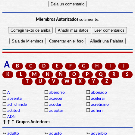
Miembros Autorizados
solamente:
A
B
C
D
E
F
G
H
I
J
K
L
M
N
Ñ
O
P
Q
R
S
T
U
V
W
X
Y
Z
❒
A
❒
abejorro
❒
abogado
❒
absenta
❒
acaecer
❒
acelerar
❒
achichincle
❒
acodar
❒
acretismo
❒
actitud
❒
adaptar
❒
adherir
❒
ADN
↑↑↑ Grupos Anteriores
➳
adulto
➳
adusto
➳
adverbio