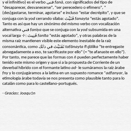
y el infinitivo) es el verbo فنى
fanà
, con significados del tipo de
"desaparecer, desvanecerse", "ser perecedero o efímero", "
(des)gastarse, terminar, agotarse" e incluso "estar decrépito", y que se
conjuga con la
yod
cerrando sílaba: فَنَيْتَ
fanayta
"estás agotado".
Tanto es así que hay un sinónimo del mismo verbo con vocalización
alternativa فني
faniya
que se conjuga con la
yod
subsumida en una
vocal larga
-ī-
: فَنِيتَ
fanīta
"estás agotado", y otras palabras de la
misma raíz mantienen visible este elemento inestable de la raíz
consonántica, como تَفَنَيْتَ في ذلك
tafānayta fī ḏālika
"te entregaste
abnegadamente a eso, te sacrificaste por ello" (= "te afanaste en ello").
Por tanto, me parece que las formas con
ñ
pueden perfectamente haber
tenido este mismo origen y que si a la propuesta de Corriente de un
deverbal híbrido con el formante latino
ad-
le sumáramos la raíz árabe
fny
y lo conjugáramos a la latina en un supuesto romance *
adfanyar
, la
etimología árabe todavía se nos presenta como plausible tanto para lo
catalán como para lo castellano-portugués.
- Gracias: Joaqu1n