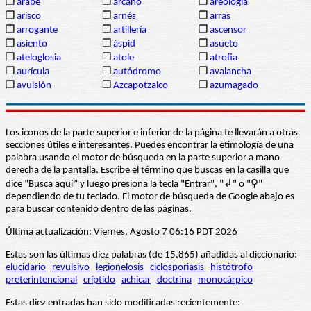
❒
árabe
❒
arcano
❒
areología
❒
arisco
❒
arnés
❒
arras
❒
arrogante
❒
artillería
❒
ascensor
❒
asiento
❒
áspid
❒
asueto
❒
ateloglosia
❒
atole
❒
atrofia
❒
aurícula
❒
autódromo
❒
avalancha
❒
avulsión
❒
Azcapotzalco
❒
azumagado
Los iconos de la parte superior e inferior de la página te llevarán a otras
secciones útiles e interesantes. Puedes encontrar la etimología de una
palabra usando el motor de búsqueda en la parte superior a mano
derecha de la pantalla. Escribe el término que buscas en la casilla que
dice “Busca aquí” y luego presiona la tecla "Entrar", "↲" o "⚲"
dependiendo de tu teclado. El motor de búsqueda de Google abajo es
para buscar contenido dentro de las páginas.
Última actualización: Viernes, Agosto 7 06:16 PDT 2026
Estas son las últimas diez palabras (de 15.865) añadidas al diccionario:
elucidario
revulsivo
legionelosis
ciclosporiasis
histótrofo
preterintencional
críptido
achicar
doctrina
monocárpico
Estas diez entradas han sido modificadas recientemente: