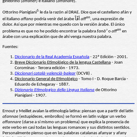
ginebrino (
affaner
) e italiano (
affanare
).
5
Ottorino Pianigiani
le da la razón al DRAE. Dice que el castellano afán y
an
el italiano
affano
podría venir del árabe أفّاً
aff
, una expresión de
dolor. Así que por mientras me quedo con la versión árabe. El único
an
problema es que no he podido encontrar la palabra
fanāˀ
o
aff
en
árabe con una explicación que de ahí venga nuestra palabra.
Fuentes:
Diccionario de la Real Academia Española
- 22ª Edición - 2001.
Breve Diccionario Etimológico de la lengua Castellana
- Joan
Corominas - Tercera edición - 1973.
Diccionari català-valencià-balear
(DCVB) .
Diccionario General de Etimológico
- Tomo I - D. Roque Barcia -
Eduardo de Echegaray - 1887.
Dizionario Etimologico della Lingua Italiana
de Ottorino
Pianigiani - 1907.
Ernout y Meillet avalan la etimología latina: piensan que a partir del latín
afannae
(estupideces, embrollos) se formó en latín vulgar un verbo
affannare
(darse a sí mismo un problema) que explica la presencia de
este verbo en casi todas las lenguas romances y sus distintos sentidos.
Personalmente pienso que en las palabras catalanas afanyar y afany