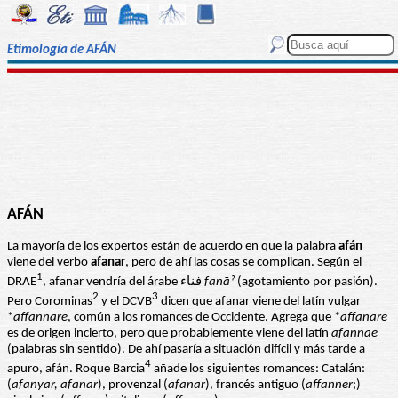
Etimología de AFÁN
AFÁN
La mayoría de los expertos están de acuerdo en que la palabra
afán
viene del verbo
afanar
, pero de ahí las cosas se complican. Según el
1
DRAE
, afanar vendría del árabe فناء
fanāˀ
(agotamiento por pasión).
2
3
Pero Corominas
y el DCVB
dicen que afanar viene del latín vulgar
*
affannare
, común a los romances de Occidente. Agrega que *
affanare
es de origen incierto, pero que probablemente viene del latín
afannae
(palabras sin sentido). De ahí pasaría a situación difícil y más tarde a
4
apuro, afán. Roque Barcia
añade los siguientes romances: Catalán:
(
afanyar, afanar
), provenzal (
afanar
), francés antiguo (
affanner
;)