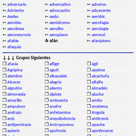
➳
adversario
➳
adversativo
➳
adverso
➳
Adviento
➳
advocación
➳
adyacente
➳
Aedes
➳
aedo
➳
aeróbic
➳
aerobio
➳
aeródromo
➳
aerofagia
➳
aerolínea
➳
aerolito
➳
aerología
➳
aeroneurosis
➳
aeroplano
➳
aerosol
➳
afable
✰ afán
➳
afaníptero
➳
afaquia
↓↓↓ Grupos Siguientes
❒
afasia
❒
afligir
❒
ágil
❒
Agripina
❒
agutí
❒
ajedrez
❒
alambre
❒
albayalde
❒
alcachofa
❒
Alcocer
❒
alegría
❒
alfalfa
❒
algodón
❒
aliento
❒
almadén
❒
almoneda
❒
alpiste
❒
aluche
❒
amarillo
❒
ambuesta
❒
amito
❒
ampuloso
❒
anafre
❒
anatema
❒
andrajo
❒
anfetamina
❒
Angola
❒
anís
❒
anquilodoncia
❒
anticresis
❒
antiperístasis
❒
Antropoceno
❒
apache
❒
apiario
❒
apofonía
❒
apotincarse