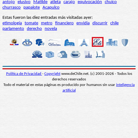
antojo
elusivo
Matilde
atleta
carajo
equivocación
chuico
churrasco
papalote
Acapulco
Estas fueron las diez entradas más visitadas ayer:
etimología
tomate
metro
financiero
envidia
discurrir
chile
parlamento
derecho
novela
Política de Privacidad
-
Copyright
www.deChile.net. (c) 2001-2026 - Todos los
derechos reservados
Todo el material en estas páginas es producido por humanos sin usar
inteligencia
artificial