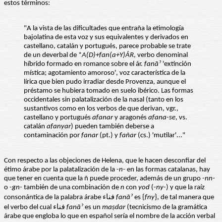
estos términos:
"A la vista de las dificultades que entraña la etimología
bajolatina de esta voz y sus equivalentes y derivados en
castellano, catalán y portugués, parece probable se trate
de un deverbal de *
A(D)+fan(a+Y)ÁR
, verbo denominal
híbrido formado en romance sobre el ár.
fanāˀ
'extinción
mística; agotamiento amoroso', voz característica de la
lírica que bien pudo irradiar desde Provenza, aunque el
préstamo se hubiera tomado en suelo ibérico. Las formas
occidentales sin palatalización de la nasal (tanto en los
sustantivos como en los verbos de que derivan, vgr.,
castellano y portugués
afanar
y aragonés
afana-se
, vs.
catalán
afanyar
) pueden también deberse a
contaminación por
fanar
(pt.) y
fañar
(cs.) 'mutilar'..."
Con respecto a las objeciones de Helena, que le hacen desconfiar del
étimo árabe por la palatalización de la
-n-
en las formas catalanas, hay
que tener en cuenta que la ñ puede proceder, además de un grupo
-nn-
o
-gn-
también de una combinación de
n
con
yod
(-
ny
-) y que la raíz
consonántica de la palabra árabe فناء
fanāˀ
es {
fny
}, de tal manera que
el verbo del cual فناء
fanāˀ
es un
maṣdar
(tecnicismo de la gramática
árabe que engloba lo que en español sería el nombre de la acción verbal