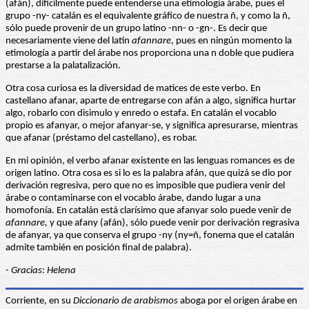
(afán), difícilmente puede entenderse una etimología árabe, pues el
grupo -ny- catalán es el equivalente gráfico de nuestra ñ, y como la ñ,
sólo puede provenir de un grupo latino -nn- o -gn-. Es decir que
necesariamente viene del latín
afannare
, pues en ningún momento la
etimología a partir del árabe nos proporciona una n doble que pudiera
prestarse a la palatalización.
Otra cosa curiosa es la diversidad de matices de este verbo. En
castellano afanar, aparte de entregarse con afán a algo, significa hurtar
algo, robarlo con disimulo y enredo o estafa. En catalán el vocablo
propio es afanyar, o mejor afanyar-se, y significa apresurarse, mientras
que afanar (préstamo del castellano), es robar.
En mi opinión, el verbo afanar existente en las lenguas romances es de
origen latino. Otra cosa es si lo es la palabra afán, que quizá se dio por
derivación regresiva, pero que no es imposible que pudiera venir del
árabe o contaminarse con el vocablo árabe, dando lugar a una
homofonía. En catalán está clarísimo que afanyar solo puede venir de
afannare,
y que afany (afán), sólo puede venir por derivación regrasiva
de afanyar, ya que conserva el grupo -ny (ny=ñ, fonema que el catalán
admite también en posición final de palabra).
- Gracias: Helena
Corriente, en su
Diccionario de arabismos
aboga por el origen árabe en