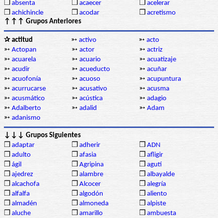
❒
absenta
❒
acaecer
❒
acelerar
❒
achichincle
❒
acodar
❒
acretismo
↑↑↑ Grupos Anteriores
✰ actitud
➳
activo
➳
acto
➳
Actopan
➳
actor
➳
actriz
➳
acuarela
➳
acuario
➳
acuatizaje
➳
acudir
➳
acueducto
➳
acuñar
➳
acuofonía
➳
acuoso
➳
acupuntura
➳
acurrucarse
➳
acusativo
➳
acusma
➳
acusmático
➳
acústica
➳
adagio
➳
Adalberto
➳
adalid
➳
Adam
➳
adanismo
↓↓↓ Grupos Siguientes
❒
adaptar
❒
adherir
❒
ADN
❒
adulto
❒
afasia
❒
afligir
❒
ágil
❒
Agripina
❒
agutí
❒
ajedrez
❒
alambre
❒
albayalde
❒
alcachofa
❒
Alcocer
❒
alegría
❒
alfalfa
❒
algodón
❒
aliento
❒
almadén
❒
almoneda
❒
alpiste
❒
aluche
❒
amarillo
❒
ambuesta