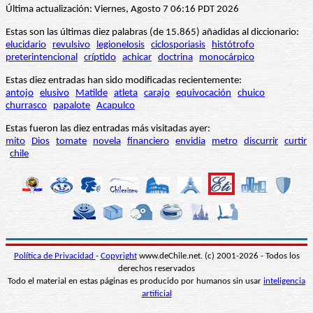
Última actualización: Viernes, Agosto 7 06:16 PDT 2026
Estas son las últimas diez palabras (de 15.865) añadidas al diccionario:
elucidario
revulsivo
legionelosis
ciclosporiasis
histótrofo
preterintencional
críptido
achicar
doctrina
monocárpico
Estas diez entradas han sido modificadas recientemente:
antojo
elusivo
Matilde
atleta
carajo
equivocación
chuico
churrasco
papalote
Acapulco
Estas fueron las diez entradas más visitadas ayer:
mito
Dios
tomate
novela
financiero
envidia
metro
discurrir
curtir
chile
Política de Privacidad
-
Copyright
www.deChile.net. (c) 2001-2026 - Todos los
derechos reservados
Todo el material en estas páginas es producido por humanos sin usar
inteligencia
artificial