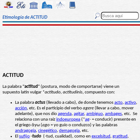
Etimología de ACTITUD
ACTITUD
La palabra "
actitud
" (postura, modo de comportarse) viene un
supuesto latín vulgar *
actitudo, actitudinis
, compuesto con:
La palabra
actus
(llevado a cabo), de donde tenemos
acto
,
activo
,
acción
, etc. Es el participio del verbo
agere
(llevar a cabo, mover
adelante), que nos dio
agenda
,
agitar
,
ambiguo
,
ambages
, etc. Se
relaciona con una raíz
indoeuropea
(*
ag
- = conducir) presente en
el griego ἄγω (
ago
= yo guío o conduzco) y las palabras
andragogía
,
cinegético
,
demagogia
, etc.
El
sufijo
-
tudo
(-tud, cualidad), como en
excelsitud
,
gratitud
,