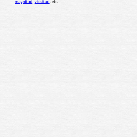
magnitud
,
vicisitud
, etc.