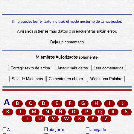
Si no puedes leer el texto, no uses el modo nocturno de tu navegador.
Avísanos si tienes más datos o si encuentras algún error.
Miembros Autorizados
solamente:
A
B
C
D
E
F
G
H
I
J
K
L
M
N
Ñ
O
P
Q
R
S
T
U
V
W
X
Y
Z
❒
A
❒
abejorro
❒
abogado