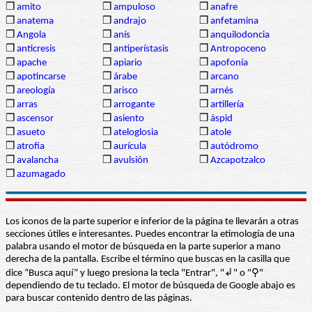
❒
amito
❒
ampuloso
❒
anafre
❒
anatema
❒
andrajo
❒
anfetamina
❒
Angola
❒
anís
❒
anquilodoncia
❒
anticresis
❒
antiperístasis
❒
Antropoceno
❒
apache
❒
apiario
❒
apofonía
❒
apotincarse
❒
árabe
❒
arcano
❒
areología
❒
arisco
❒
arnés
❒
arras
❒
arrogante
❒
artillería
❒
ascensor
❒
asiento
❒
áspid
❒
asueto
❒
ateloglosia
❒
atole
❒
atrofia
❒
aurícula
❒
autódromo
❒
avalancha
❒
avulsión
❒
Azcapotzalco
❒
azumagado
Los iconos de la parte superior e inferior de la página te llevarán a otras
secciones útiles e interesantes. Puedes encontrar la etimología de una
palabra usando el motor de búsqueda en la parte superior a mano
derecha de la pantalla. Escribe el término que buscas en la casilla que
dice “Busca aquí” y luego presiona la tecla "Entrar", "↲" o "⚲"
dependiendo de tu teclado. El motor de búsqueda de Google abajo es
para buscar contenido dentro de las páginas.