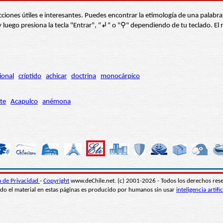
s secciones útiles e interesantes. Puedes encontrar la etimología de una pal
í” y luego presiona la tecla "Entrar", "↲" o "⚲" dependiendo de tu teclado.
ional
críptido
achicar
doctrina
monocárpico
te
Acapulco
anémona
ca de Privacidad
-
Copyright
www.deChile.net. (c) 2001-2026 - Todos los derechos res
do el material en estas páginas es producido por humanos sin usar
inteligencia artific