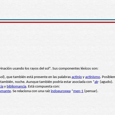
divinación usando los rayos del sol". Sus componentes léxicos son:
sol), que también está presente en las palabras
actinio
y
actinismo
. Posible
 y, también, noche. Aunque también podría estar asociada con *
ak
- (agudo).
ía
y
bibliomancia
. Está compuesta con:
omante
. Se relaciona con una raíz
indoeuropea
*
men-1
(pensar).