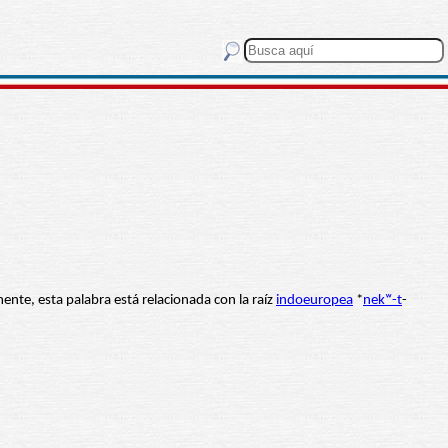
mente, esta palabra está relacionada con la raíz
indoeuropea
*
nekʷ-t
-