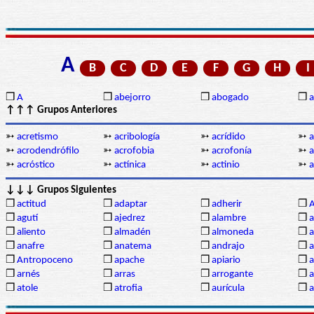
A
B
C
D
E
F
G
H
I
❒
A
❒
abejorro
❒
abogado
❒
a
↑↑↑ Grupos Anteriores
➳
acretismo
➳
acribología
➳
acrídido
➳
a
➳
acrodendrófilo
➳
acrofobia
➳
acrofonía
➳
a
➳
acróstico
➳
actínica
➳
actinio
➳
a
↓↓↓ Grupos Siguientes
❒
actitud
❒
adaptar
❒
adherir
❒
❒
agutí
❒
ajedrez
❒
alambre
❒
a
❒
aliento
❒
almadén
❒
almoneda
❒
a
❒
anafre
❒
anatema
❒
andrajo
❒
a
❒
Antropoceno
❒
apache
❒
apiario
❒
a
❒
arnés
❒
arras
❒
arrogante
❒
a
❒
atole
❒
atrofia
❒
aurícula
❒