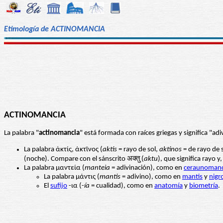
Etimología de ACTINOMANCIA
ACTINOMANCIA
La palabra "
actinomancia
" está formada con raíces griegas y significa "a
La palabra ἀκτίς, ἀκτῖνος (
aktis
= rayo de sol,
aktinos
= de rayo de 
(noche). Compare con el sánscrito अक्तु (
aktu
), que significa rayo
La palabra μαντεία (
manteia
= adivinación), como en
ceraunomanc
La palabra μάντις (
mantis
= adivino), como en
mantis
y
nigr
El
sufijo
-ια (-
ía
= cualidad), como en
anatomía
y
biometría
.