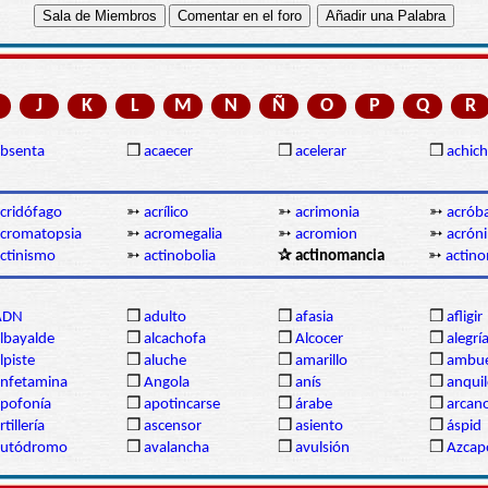
J
K
L
M
N
Ñ
O
P
Q
R
bsenta
❒
acaecer
❒
acelerar
❒
achich
cridófago
➳
acrílico
➳
acrimonia
➳
acrób
cromatopsia
➳
acromegalia
➳
acromion
➳
acrón
ctinismo
➳
actinobolia
✰ actinomancia
➳
actino
ADN
❒
adulto
❒
afasia
❒
afligir
lbayalde
❒
alcachofa
❒
Alcocer
❒
alegrí
lpiste
❒
aluche
❒
amarillo
❒
ambue
nfetamina
❒
Angola
❒
anís
❒
anqui
pofonía
❒
apotincarse
❒
árabe
❒
arcan
rtillería
❒
ascensor
❒
asiento
❒
áspid
autódromo
❒
avalancha
❒
avulsión
❒
Azcap