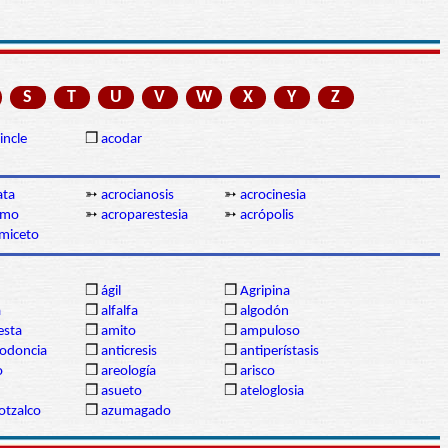
S
T
U
V
W
X
Y
Z
incle
❒
acodar
ata
➳
acrocianosis
➳
acrocinesia
imo
➳
acroparestesia
➳
acrópolis
miceto
❒
ágil
❒
Agripina
a
❒
alfalfa
❒
algodón
sta
❒
amito
❒
ampuloso
lodoncia
❒
anticresis
❒
antiperístasis
o
❒
areología
❒
arisco
❒
asueto
❒
ateloglosia
otzalco
❒
azumagado