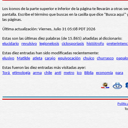
Los iconos de la parte superior e inferior de la página te llevarán a otra
pantalla. Escribe el término que buscas en la casilla que dice “Busca aqu
las páginas.
Última actualización: Viernes, Julio 31 05:08 PDT 2026
Estas son las últimas diez palabras (de 15.865) añadidas al diccionario:
elucidario
revulsivo
legionelosis
ciclosporiasis
histótrofo
preterintenc
Estas diez entradas han sido modificadas recientemente:
elusivo
Matilde
atleta
carajo
equivocación
chuico
churrasco
papalo
Estas fueron las diez entradas más visitadas ayer:
Torá
etimología
arma
chile
anti
metro
ico
Biblia
economía
para
Políti
To