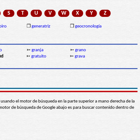
S
T
U
V
W
X
Y
Z
piro
❒
generatriz
❒
geocronología
o
➳
granja
➳
grano
ud
➳
gratuito
➳
grava
abra usando el motor de búsqueda en la parte superior a mano derecha de la
 El motor de búsqueda de Google abajo es para buscar contenido dentro de