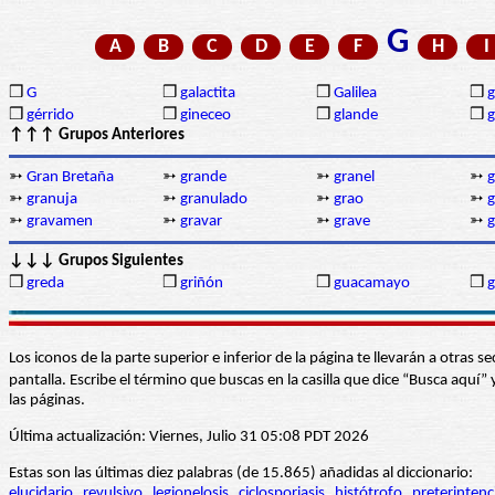
G
A
B
C
D
E
F
H
I
❒
G
❒
galactita
❒
Galilea
❒
❒
gérrido
❒
gineceo
❒
glande
❒
g
↑↑↑ Grupos Anteriores
➳
Gran Bretaña
➳
grande
➳
granel
➳
g
➳
granuja
➳
granulado
➳
grao
➳
g
➳
gravamen
➳
gravar
➳
grave
➳
g
↓↓↓ Grupos Siguientes
❒
greda
❒
griñón
❒
guacamayo
❒
Los iconos de la parte superior e inferior de la página te llevarán a otra
pantalla. Escribe el término que buscas en la casilla que dice “Busca aqu
las páginas.
Última actualización: Viernes, Julio 31 05:08 PDT 2026
Estas son las últimas diez palabras (de 15.865) añadidas al diccionario:
elucidario
revulsivo
legionelosis
ciclosporiasis
histótrofo
preterintenc