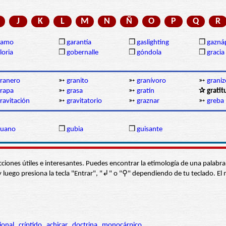
J
K
L
M
N
Ñ
O
P
Q
R
gamo
❒
garantía
❒
gaslighting
❒
gazná
loria
❒
gobernalle
❒
góndola
❒
gracia
ranero
➳
granito
➳
granívoro
➳
graniz
rapa
➳
grasa
➳
gratín
✰ gratit
ravitación
➳
gravitatorio
➳
graznar
➳
greba
guano
❒
gubia
❒
guisante
s secciones útiles e interesantes. Puedes encontrar la etimología de una pal
í” y luego presiona la tecla "Entrar", "↲" o "⚲" dependiendo de tu teclado.
ional
críptido
achicar
doctrina
monocárpico