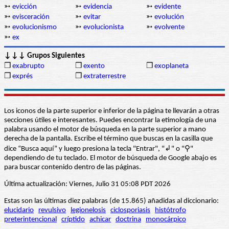
➳
evicción
➳
evidencia
➳
evidente
➳
evisceración
➳
evitar
➳
evolución
➳
evolucionismo
➳
evolucionista
➳
evolvente
➳
ex
↓↓↓ Grupos Siguientes
❒
exabrupto
❒
exento
❒
exoplaneta
❒
exprés
❒
extraterrestre
Los iconos de la parte superior e inferior de la página te llevarán a otras
secciones útiles e interesantes. Puedes encontrar la etimología de una
palabra usando el motor de búsqueda en la parte superior a mano
derecha de la pantalla. Escribe el término que buscas en la casilla que
dice “Busca aquí” y luego presiona la tecla "Entrar", "↲" o "⚲"
dependiendo de tu teclado. El motor de búsqueda de Google abajo es
para buscar contenido dentro de las páginas.
Última actualización: Viernes, Julio 31 05:08 PDT 2026
Estas son las últimas diez palabras (de 15.865) añadidas al diccionario:
elucidario
revulsivo
legionelosis
ciclosporiasis
histótrofo
preterintencional
críptido
achicar
doctrina
monocárpico