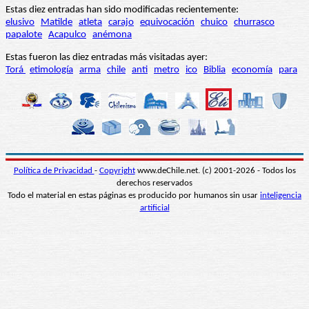
Estas diez entradas han sido modificadas recientemente:
elusivo
Matilde
atleta
carajo
equivocación
chuico
churrasco
papalote
Acapulco
anémona
Estas fueron las diez entradas más visitadas ayer:
Torá
etimología
arma
chile
anti
metro
ico
Biblia
economía
para
Política de Privacidad
-
Copyright
www.deChile.net. (c) 2001-2026 - Todos los
derechos reservados
Todo el material en estas páginas es producido por humanos sin usar
inteligencia
artificial