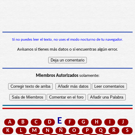
Si no puedes leer el texto, no uses el modo nocturno de tu navegador.
Avísanos si tienes más datos o si encuentras algún error.
Miembros Autorizados
solamente:
E
A
B
C
D
F
G
H
I
J
K
L
M
N
Ñ
O
P
Q
R
S