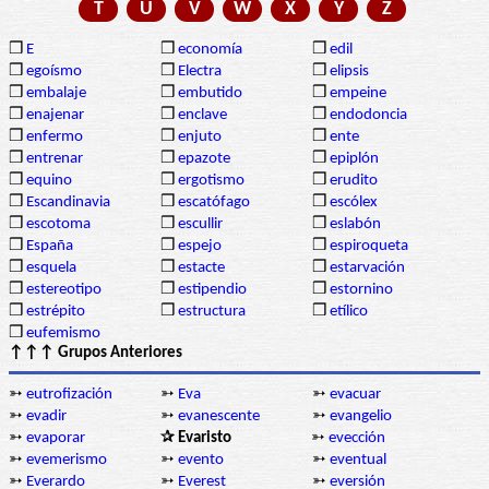
T
U
V
W
X
Y
Z
❒
E
❒
economía
❒
edil
❒
egoísmo
❒
Electra
❒
elipsis
❒
embalaje
❒
embutido
❒
empeine
❒
enajenar
❒
enclave
❒
endodoncia
❒
enfermo
❒
enjuto
❒
ente
❒
entrenar
❒
epazote
❒
epiplón
❒
equino
❒
ergotismo
❒
erudito
❒
Escandinavia
❒
escatófago
❒
escólex
❒
escotoma
❒
escullir
❒
eslabón
❒
España
❒
espejo
❒
espiroqueta
❒
esquela
❒
estacte
❒
estarvación
❒
estereotipo
❒
estipendio
❒
estornino
❒
estrépito
❒
estructura
❒
etílico
❒
eufemismo
↑↑↑ Grupos Anteriores
➳
eutrofización
➳
Eva
➳
evacuar
➳
evadir
➳
evanescente
➳
evangelio
➳
evaporar
✰ Evaristo
➳
evección
➳
evemerismo
➳
evento
➳
eventual
➳
Everardo
➳
Everest
➳
eversión