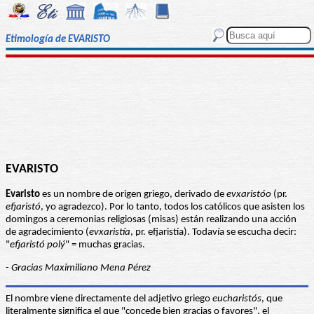
Etimología de EVARISTO
EVARISTO
Evaristo
es un nombre de origen griego, derivado de
evxaristóo
(pr.
efjaristó
, yo agradezco). Por lo tanto, todos los católicos que asisten los
domingos a ceremonias religiosas (misas) están realizando una acción
de agradecimiento (
evxaristía
, pr. efjaristía). Todavía se escucha decir:
"
efjaristó polý
" = muchas gracias.
-
Gracias Maximiliano Mena Pérez
El nombre viene directamente del adjetivo griego
eucharistós
, que
literalmente significa el que "concede bien gracias o favores", el