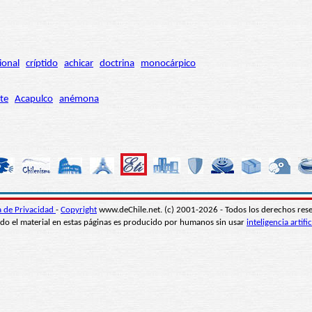
ional
críptido
achicar
doctrina
monocárpico
te
Acapulco
anémona
ca de Privacidad
-
Copyright
www.deChile.net. (c) 2001-2026 - Todos los derechos res
do el material en estas páginas es producido por humanos sin usar
inteligencia artific