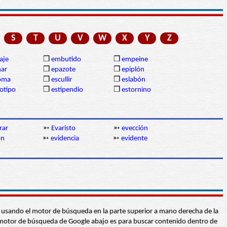
S
T
U
V
W
X
Y
Z
aje
❒
embutido
❒
empeine
nar
❒
epazote
❒
epiplón
oma
❒
escullir
❒
eslabón
otipo
❒
estipendio
❒
estornino
rar
➳
Evaristo
➳
evección
ón
➳
evidencia
➳
evidente
abra usando el motor de búsqueda en la parte superior a mano derecha de la
 El motor de búsqueda de Google abajo es para buscar contenido dentro de