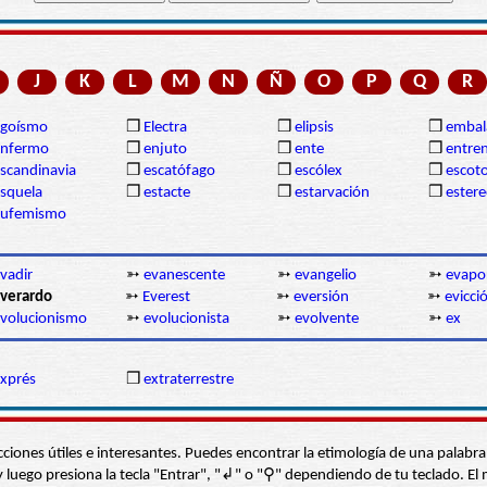
J
K
L
M
N
Ñ
O
P
Q
R
egoísmo
❒
Electra
❒
elipsis
❒
embal
enfermo
❒
enjuto
❒
ente
❒
entre
scandinavia
❒
escatófago
❒
escólex
❒
escot
squela
❒
estacte
❒
estarvación
❒
estere
eufemismo
vadir
➳
evanescente
➳
evangelio
➳
evapo
verardo
➳
Everest
➳
eversión
➳
evicci
volucionismo
➳
evolucionista
➳
evolvente
➳
ex
xprés
❒
extraterrestre
s secciones útiles e interesantes. Puedes encontrar la etimología de una pal
í” y luego presiona la tecla "Entrar", "↲" o "⚲" dependiendo de tu teclado.