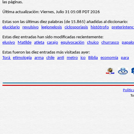
las páginas.
Última actualización: Viernes, Julio 31 05:08 PDT 2026
Estas son las últimas diez palabras (de 15.865) añadidas al diccionario:
elucidario
revulsivo
legionelosis
ciclosporiasis
histótrofo
preterintenc
Estas diez entradas han sido modificadas recientemente:
elusivo
Matilde
atleta
carajo
equivocación
chuico
churrasco
papalo
Estas fueron las diez entradas más visitadas ayer:
Torá
etimología
arma
chile
anti
metro
ico
Biblia
economía
para
Políti
To