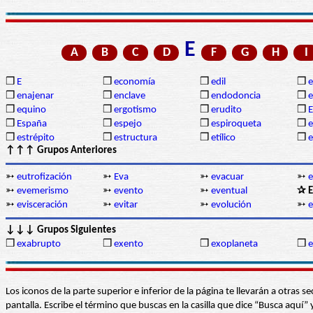
E
A
B
C
D
F
G
H
I
❒
E
❒
economía
❒
edil
❒
❒
enajenar
❒
enclave
❒
endodoncia
❒
❒
equino
❒
ergotismo
❒
erudito
❒
E
❒
España
❒
espejo
❒
espiroqueta
❒
e
❒
estrépito
❒
estructura
❒
etílico
❒
↑↑↑ Grupos Anteriores
➳
eutrofización
➳
Eva
➳
evacuar
➳
e
➳
evemerismo
➳
evento
➳
eventual
✰ E
➳
evisceración
➳
evitar
➳
evolución
➳
e
↓↓↓ Grupos Siguientes
❒
exabrupto
❒
exento
❒
exoplaneta
❒
e
Los iconos de la parte superior e inferior de la página te llevarán a otra
pantalla. Escribe el término que buscas en la casilla que dice “Busca aqu