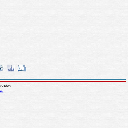
ervados
ial