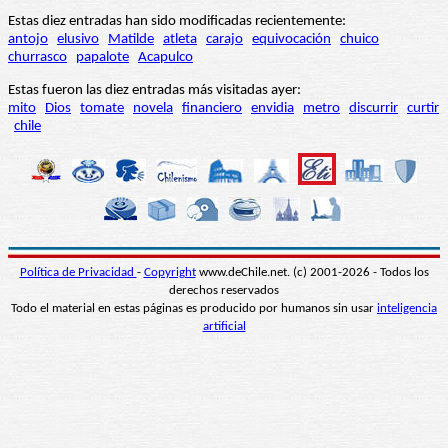
Estas diez entradas han sido modificadas recientemente:
antojo
elusivo
Matilde
atleta
carajo
equivocación
chuico
churrasco
papalote
Acapulco
Estas fueron las diez entradas más visitadas ayer:
mito
Dios
tomate
novela
financiero
envidia
metro
discurrir
curtir
chile
Política de Privacidad
-
Copyright
www.deChile.net. (c) 2001-2026 - Todos los
derechos reservados
Todo el material en estas páginas es producido por humanos sin usar
inteligencia
artificial