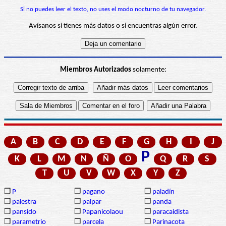
Si no puedes leer el texto, no uses el modo nocturno de tu navegador.
Avísanos si tienes más datos o si encuentras algún error.
Miembros Autorizados
solamente:
A
B
C
D
E
F
G
H
I
J
P
K
L
M
N
Ñ
O
Q
R
S
T
U
V
W
X
Y
Z
❒
P
❒
pagano
❒
paladín
❒
palestra
❒
palpar
❒
panda
❒
pansido
❒
Papanicolaou
❒
paracaidista
❒
parametrio
❒
parcela
❒
Parinacota