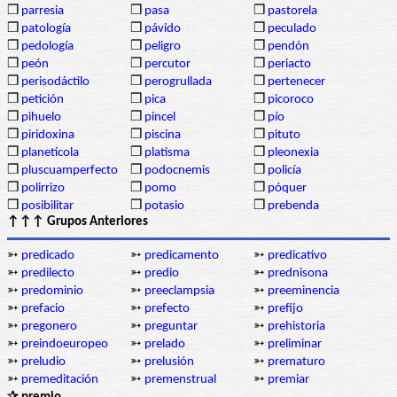
❒
parresia
❒
pasa
❒
pastorela
❒
patología
❒
pávido
❒
peculado
❒
pedología
❒
peligro
❒
pendón
❒
peón
❒
percutor
❒
periacto
❒
perisodáctilo
❒
perogrullada
❒
pertenecer
❒
petición
❒
pica
❒
picoroco
❒
pihuelo
❒
pincel
❒
pío
❒
piridoxina
❒
piscina
❒
pituto
❒
planetícola
❒
platisma
❒
pleonexia
❒
pluscuamperfecto
❒
podocnemis
❒
policía
❒
polirrizo
❒
pomo
❒
póquer
❒
posibilitar
❒
potasio
❒
prebenda
↑↑↑ Grupos Anteriores
➳
predicado
➳
predicamento
➳
predicativo
➳
predilecto
➳
predio
➳
prednisona
➳
predominio
➳
preeclampsia
➳
preeminencia
➳
prefacio
➳
prefecto
➳
prefijo
➳
pregonero
➳
preguntar
➳
prehistoria
➳
preindoeuropeo
➳
prelado
➳
preliminar
➳
preludio
➳
prelusión
➳
prematuro
➳
premeditación
➳
premenstrual
➳
premiar