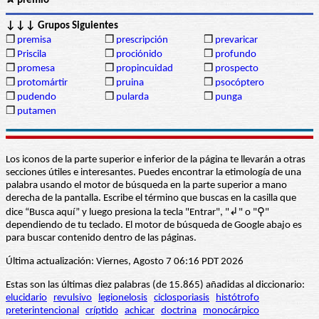
✰ premio
↓↓↓ Grupos Siguientes
❒
premisa
❒
prescripción
❒
prevaricar
❒
Priscila
❒
prociónido
❒
profundo
❒
promesa
❒
propincuidad
❒
prospecto
❒
protomártir
❒
pruina
❒
psocóptero
❒
pudendo
❒
pularda
❒
punga
❒
putamen
Los iconos de la parte superior e inferior de la página te llevarán a otras
secciones útiles e interesantes. Puedes encontrar la etimología de una
palabra usando el motor de búsqueda en la parte superior a mano
derecha de la pantalla. Escribe el término que buscas en la casilla que
dice “Busca aquí” y luego presiona la tecla "Entrar", "↲" o "⚲"
dependiendo de tu teclado. El motor de búsqueda de Google abajo es
para buscar contenido dentro de las páginas.
Última actualización: Viernes, Agosto 7 06:16 PDT 2026
Estas son las últimas diez palabras (de 15.865) añadidas al diccionario:
elucidario
revulsivo
legionelosis
ciclosporiasis
histótrofo
preterintencional
críptido
achicar
doctrina
monocárpico