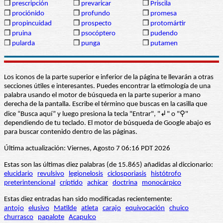
❒
prescripción
❒
prevaricar
❒
Priscila
❒
prociónido
❒
profundo
❒
promesa
❒
propincuidad
❒
prospecto
❒
protomártir
❒
pruina
❒
psocóptero
❒
pudendo
❒
pularda
❒
punga
❒
putamen
Los iconos de la parte superior e inferior de la página te llevarán a otras
secciones útiles e interesantes. Puedes encontrar la etimología de una
palabra usando el motor de búsqueda en la parte superior a mano
derecha de la pantalla. Escribe el término que buscas en la casilla que
dice “Busca aquí” y luego presiona la tecla "Entrar", "↲" o "⚲"
dependiendo de tu teclado. El motor de búsqueda de Google abajo es
para buscar contenido dentro de las páginas.
Última actualización: Viernes, Agosto 7 06:16 PDT 2026
Estas son las últimas diez palabras (de 15.865) añadidas al diccionario:
elucidario
revulsivo
legionelosis
ciclosporiasis
histótrofo
preterintencional
críptido
achicar
doctrina
monocárpico
Estas diez entradas han sido modificadas recientemente:
antojo
elusivo
Matilde
atleta
carajo
equivocación
chuico
churrasco
papalote
Acapulco