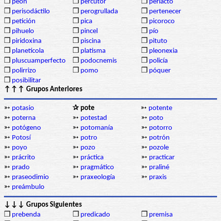
❒
peón
❒
percutor
❒
periacto
❒
perisodáctilo
❒
perogrullada
❒
pertenecer
❒
petición
❒
pica
❒
picoroco
❒
pihuelo
❒
pincel
❒
pío
❒
piridoxina
❒
piscina
❒
pituto
❒
planetícola
❒
platisma
❒
pleonexia
❒
pluscuamperfecto
❒
podocnemis
❒
policía
❒
polirrizo
❒
pomo
❒
póquer
❒
posibilitar
↑↑↑ Grupos Anteriores
➳
potasio
✰ pote
➳
potente
➳
poterna
➳
potestad
➳
poto
➳
potógeno
➳
potomanía
➳
potorro
➳
Potosí
➳
potro
➳
potrón
➳
poyo
➳
pozo
➳
pozole
➳
prácrito
➳
práctica
➳
practicar
➳
prado
➳
pragmático
➳
praliné
➳
praseodimio
➳
praxeología
➳
praxis
➳
preámbulo
↓↓↓ Grupos Siguientes
❒
prebenda
❒
predicado
❒
premisa