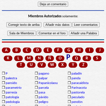
Miembros Autorizados
solamente:
A
B
C
D
E
F
G
H
I
J
P
K
L
M
N
Ñ
O
Q
R
S
T
U
V
W
X
Y
Z
❒
P
❒
pagano
❒
paladín
❒
palestra
❒
palpar
❒
panda
❒
pansido
❒
Papanicolaou
❒
paracaidista
❒
parametrio
❒
parcela
❒
Parinacota
❒
parresia
❒
pasa
❒
pastorela
❒
patología
❒
pávido
❒
peculado
❒
pedología
❒
peligro
❒
pendón