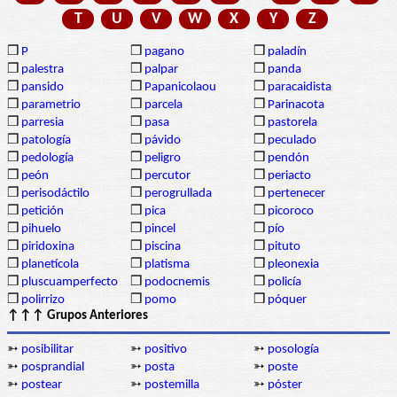
T
U
V
W
X
Y
Z
❒
P
❒
pagano
❒
paladín
❒
palestra
❒
palpar
❒
panda
❒
pansido
❒
Papanicolaou
❒
paracaidista
❒
parametrio
❒
parcela
❒
Parinacota
❒
parresia
❒
pasa
❒
pastorela
❒
patología
❒
pávido
❒
peculado
❒
pedología
❒
peligro
❒
pendón
❒
peón
❒
percutor
❒
periacto
❒
perisodáctilo
❒
perogrullada
❒
pertenecer
❒
petición
❒
pica
❒
picoroco
❒
pihuelo
❒
pincel
❒
pío
❒
piridoxina
❒
piscina
❒
pituto
❒
planetícola
❒
platisma
❒
pleonexia
❒
pluscuamperfecto
❒
podocnemis
❒
policía
❒
polirrizo
❒
pomo
❒
póquer
↑↑↑ Grupos Anteriores
➳
posibilitar
➳
positivo
➳
posología
➳
posprandial
➳
posta
➳
poste
➳
postear
➳
postemilla
➳
póster