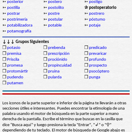
➳
posterior
➳
postero
➳
postigo
➳
postilla
➳
postolito
✰ postoperatorio
➳
postrar
➳
postre
➳
postrero
➳
postrimería
➳
postular
➳
póstumo
➳
potabilizadora
➳
potable
➳
potaje
➳
potamografía
↓↓↓ Grupos Siguientes
❒
potasio
❒
prebenda
❒
predicado
❒
premisa
❒
prescripción
❒
prevaricar
❒
Priscila
❒
prociónido
❒
profundo
❒
promesa
❒
propincuidad
❒
prospecto
❒
protomártir
❒
pruina
❒
psocóptero
❒
pudendo
❒
pularda
❒
punga
❒
putamen
Los iconos de la parte superior e inferior de la página te llevarán a otras
secciones útiles e interesantes. Puedes encontrar la etimología de una
palabra usando el motor de búsqueda en la parte superior a mano
derecha de la pantalla. Escribe el término que buscas en la casilla que
dice “Busca aquí” y luego presiona la tecla "Entrar", "↲" o "⚲"
dependiendo de tu teclado. El motor de búsqueda de Google abajo es