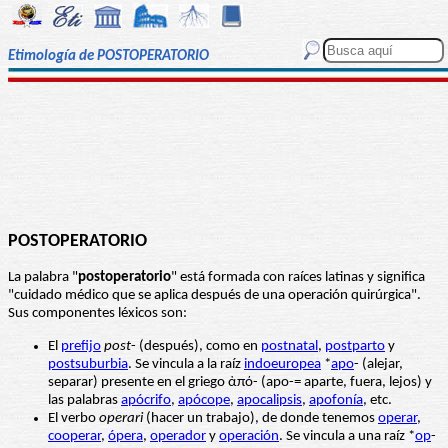
Etimología de POSTOPERATORIO
POSTOPERATORIO
La palabra "
postoperatorio
" está formada con raíces latinas y significa
"cuidado médico que se aplica después de una operación quirúrgica".
Sus componentes léxicos son:
El
prefijo
post
- (después), como en
postnatal
,
postparto
y
postsuburbia
. Se vincula a la raíz
indoeuropea
*
apo
- (alejar,
separar) presente en el griego ἀπό- (apo-= aparte, fuera, lejos) y
las palabras
apócrifo
,
apócope
,
apocalipsis
,
apofonía
, etc.
El verbo
operari
(hacer un trabajo), de donde tenemos
operar
,
cooperar
,
ópera
,
operador
y
operación
. Se vincula a una raíz *
op
-