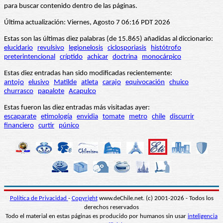
para buscar contenido dentro de las páginas.
Última actualización: Viernes, Agosto 7 06:16 PDT 2026
Estas son las últimas diez palabras (de 15.865) añadidas al diccionario:
elucidario
revulsivo
legionelosis
ciclosporiasis
histótrofo
preterintencional
críptido
achicar
doctrina
monocárpico
Estas diez entradas han sido modificadas recientemente:
antojo
elusivo
Matilde
atleta
carajo
equivocación
chuico
churrasco
papalote
Acapulco
Estas fueron las diez entradas más visitadas ayer:
escaparate
etimología
envidia
tomate
metro
chile
discurrir
financiero
curtir
púnico
Política de Privacidad
-
Copyright
www.deChile.net. (c) 2001-2026 - Todos los
derechos reservados
Todo el material en estas páginas es producido por humanos sin usar
inteligencia