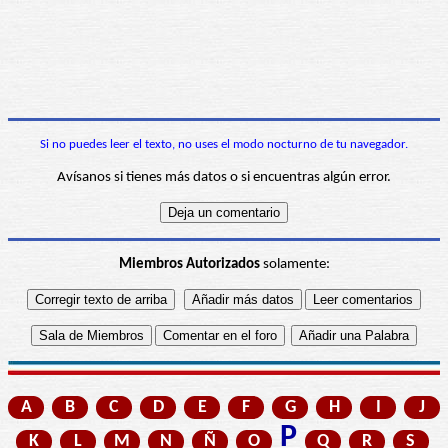
Si no puedes leer el texto, no uses el modo nocturno de tu navegador.
Avísanos si tienes más datos o si encuentras algún error.
Miembros Autorizados
solamente:
A
B
C
D
E
F
G
H
I
J
P
K
L
M
N
Ñ
O
Q
R
S