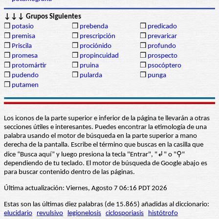
↓↓↓ Grupos Siguientes
❒
potasio
❒
prebenda
❒
predicado
❒
premisa
❒
prescripción
❒
prevaricar
❒
Priscila
❒
prociónido
❒
profundo
❒
promesa
❒
propincuidad
❒
prospecto
❒
protomártir
❒
pruina
❒
psocóptero
❒
pudendo
❒
pularda
❒
punga
❒
putamen
Los iconos de la parte superior e inferior de la página te llevarán a otras
secciones útiles e interesantes. Puedes encontrar la etimología de una
palabra usando el motor de búsqueda en la parte superior a mano
derecha de la pantalla. Escribe el término que buscas en la casilla que
dice “Busca aquí” y luego presiona la tecla "Entrar", "↲" o "⚲"
dependiendo de tu teclado. El motor de búsqueda de Google abajo es
para buscar contenido dentro de las páginas.
Última actualización: Viernes, Agosto 7 06:16 PDT 2026
Estas son las últimas diez palabras (de 15.865) añadidas al diccionario:
elucidario
revulsivo
legionelosis
ciclosporiasis
histótrofo