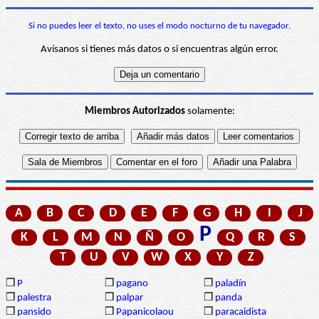
Si no puedes leer el texto, no uses el modo nocturno de tu navegador.
Avísanos si tienes más datos o si encuentras algún error.
Miembros Autorizados
solamente:
A
B
C
D
E
F
G
H
I
J
P
K
L
M
N
Ñ
O
Q
R
S
T
U
V
W
X
Y
Z
❒
P
❒
pagano
❒
paladín
❒
palestra
❒
palpar
❒
panda
❒
pansido
❒
Papanicolaou
❒
paracaidista