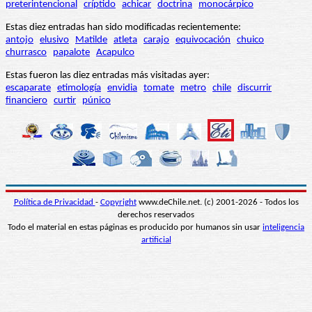
preterintencional
críptido
achicar
doctrina
monocárpico
Estas diez entradas han sido modificadas recientemente:
antojo
elusivo
Matilde
atleta
carajo
equivocación
chuico
churrasco
papalote
Acapulco
Estas fueron las diez entradas más visitadas ayer:
escaparate
etimología
envidia
tomate
metro
chile
discurrir
financiero
curtir
púnico
Política de Privacidad
-
Copyright
www.deChile.net. (c) 2001-2026 - Todos los
derechos reservados
Todo el material en estas páginas es producido por humanos sin usar
inteligencia
artificial