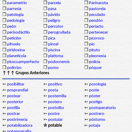
❒
parametrio
❒
parcela
❒
Parinacota
❒
parresia
❒
pasa
❒
pastorela
❒
patología
❒
pávido
❒
peculado
❒
pedología
❒
peligro
❒
pendón
❒
peón
❒
percutor
❒
periacto
❒
perisodáctilo
❒
perogrullada
❒
pertenecer
❒
petición
❒
pica
❒
picoroco
❒
pihuelo
❒
pincel
❒
pío
❒
piridoxina
❒
piscina
❒
pituto
❒
planetícola
❒
platisma
❒
pleonexia
❒
pluscuamperfecto
❒
podocnemis
❒
policía
❒
polirrizo
❒
pomo
❒
póquer
↑↑↑ Grupos Anteriores
➳
posibilitar
➳
positivo
➳
posología
➳
posprandial
➳
posta
➳
poste
➳
postear
➳
postemilla
➳
póster
➳
posterior
➳
postero
➳
postigo
➳
postilla
➳
postolito
➳
postoperatorio
➳
postrar
➳
postre
➳
postrero
➳
postrimería
➳
postular
➳
póstumo
➳
potabilizadora
✰ potable
➳
potaje
➳
potamografía