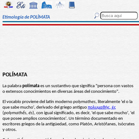
Etimología de POLÍMATA
POLÍMATA
La palabra
polímata
es un sustantivo que significa "persona con vastos
o extensos conocimientos en diversas áreas del conocimiento".
El vocablo proviene del latín moderno
polymathes
, literalmente 'el o la
que sabe mucho', derivado del griego antiguo
πολυμαθής, ές
(
polymath
ḗ
s, és
), con igual significado, es decir, 'el que sabe mucho', 'el
que posee amplios conocimientos'. Un término documentado en
escritores griegos de la antigüedad, como Platón, Aristófanes, Isócrates
y otros.