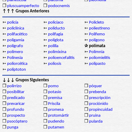
❒
planetícola
❒
platisma
❒
pleonexia
❒
pluscuamperfecto
❒
podocnemis
↑↑↑ Grupos Anteriores
➳
policía
➳
policíaco
➳
Policleto
➳
policlínica
➳
poliducto
➳
poliestireno
➳
polifacético
➳
polifagia
➳
Polifemo
➳
poligamia
➳
políglota
➳
polígono
➳
polígrafo
➳
polilla
✰ polímata
➳
polímero
➳
polimixina
➳
Polimnia
➳
Polinesia
➳
polioencefalitis
➳
poliomielitis
➳
poliorcética
➳
poliosis
➳
polipasto
➳
políptoton
↓↓↓ Grupos Siguientes
❒
polirrizo
❒
pomo
❒
póquer
❒
posibilitar
❒
potasio
❒
prebenda
❒
predicado
❒
premisa
❒
prescripción
❒
prevaricar
❒
Priscila
❒
prociónido
❒
profundo
❒
promesa
❒
propincuidad
❒
prospecto
❒
protomártir
❒
pruina
❒
psocóptero
❒
pudendo
❒
pularda
❒
punga
❒
putamen