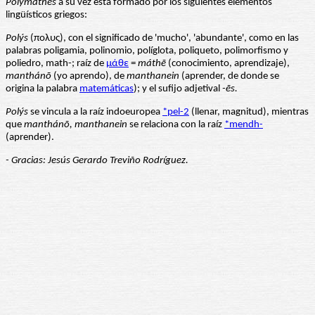
Polymath
ḗ
s
a su vez está formado por los siguientes elementos
lingüísticos griegos:
Polýs
(πολυς), con el significado de 'mucho', 'abundante', como en las
palabras poligamia, polinomio, políglota, poliqueto, polimorfismo y
poliedro, math-; raíz de
μάθε
=
máthē
(conocimiento, aprendizaje),
manthánō
(yo aprendo), de
manthanein
(aprender, de donde se
origina la palabra
matemáticas
); y el sufijo adjetival
-ēs.
Polýs
se vincula a la raíz indoeuropea
*pel-2
(llenar, magnitud), mientras
que
manthánō, manthanein
se relaciona con la raíz
*mendh-
(aprender).
- Gracias: Jesús Gerardo Treviño Rodríguez.