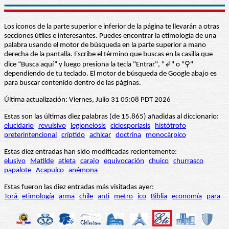
Los iconos de la parte superior e inferior de la página te llevarán a otras
secciones útiles e interesantes. Puedes encontrar la etimología de una
palabra usando el motor de búsqueda en la parte superior a mano
derecha de la pantalla. Escribe el término que buscas en la casilla que
dice “Busca aquí” y luego presiona la tecla "Entrar", "↲" o "⚲"
dependiendo de tu teclado. El motor de búsqueda de Google abajo es
para buscar contenido dentro de las páginas.
Última actualización: Viernes, Julio 31 05:08 PDT 2026
Estas son las últimas diez palabras (de 15.865) añadidas al diccionario:
elucidario
revulsivo
legionelosis
ciclosporiasis
histótrofo
preterintencional
críptido
achicar
doctrina
monocárpico
Estas diez entradas han sido modificadas recientemente:
elusivo
Matilde
atleta
carajo
equivocación
chuico
churrasco
papalote
Acapulco
anémona
Estas fueron las diez entradas más visitadas ayer:
Torá
etimología
arma
chile
anti
metro
ico
Biblia
economía
para