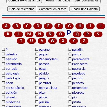
A
B
C
D
E
F
G
H
I
J
P
K
L
M
N
Ñ
O
Q
R
S
T
U
V
W
X
Y
Z
❒
P
❒
pagano
❒
paladín
❒
palestra
❒
palpar
❒
panda
❒
pansido
❒
Papanicolaou
❒
paracaidista
❒
parametrio
❒
parcela
❒
Parinacota
❒
parresia
❒
pasa
❒
pastorela
❒
patología
❒
pávido
❒
peculado
❒
pedología
❒
peligro
❒
pendón
❒
peón
❒
percutor
❒
periacto
❒
perisodáctilo
❒
perogrullada
❒
pertenecer
❒
petición
❒
pica
❒
picoroco
❒
pihuelo
❒
pincel
❒
pío
❒
piridoxina
❒
piscina
❒
pituto