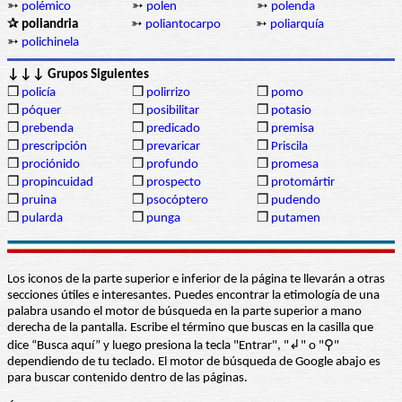
➳
polémico
➳
polen
➳
polenda
✰ poliandria
➳
poliantocarpo
➳
poliarquía
➳
polichinela
↓↓↓ Grupos Siguientes
❒
policía
❒
polirrizo
❒
pomo
❒
póquer
❒
posibilitar
❒
potasio
❒
prebenda
❒
predicado
❒
premisa
❒
prescripción
❒
prevaricar
❒
Priscila
❒
prociónido
❒
profundo
❒
promesa
❒
propincuidad
❒
prospecto
❒
protomártir
❒
pruina
❒
psocóptero
❒
pudendo
❒
pularda
❒
punga
❒
putamen
Los iconos de la parte superior e inferior de la página te llevarán a otras
secciones útiles e interesantes. Puedes encontrar la etimología de una
palabra usando el motor de búsqueda en la parte superior a mano
derecha de la pantalla. Escribe el término que buscas en la casilla que
dice “Busca aquí” y luego presiona la tecla "Entrar", "↲" o "⚲"
dependiendo de tu teclado. El motor de búsqueda de Google abajo es
para buscar contenido dentro de las páginas.