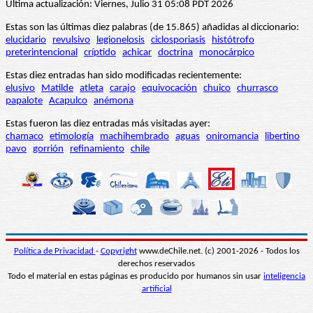
Última actualización: Viernes, Julio 31 05:08 PDT 2026
Estas son las últimas diez palabras (de 15.865) añadidas al diccionario:
elucidario
revulsivo
legionelosis
ciclosporiasis
histótrofo
preterintencional
críptido
achicar
doctrina
monocárpico
Estas diez entradas han sido modificadas recientemente:
elusivo
Matilde
atleta
carajo
equivocación
chuico
churrasco
papalote
Acapulco
anémona
Estas fueron las diez entradas más visitadas ayer:
chamaco
etimología
machihembrado
aguas
oniromancia
libertino
pavo
gorrión
refinamiento
chile
Política de Privacidad
-
Copyright
www.deChile.net. (c) 2001-2026 - Todos los
derechos reservados
Todo el material en estas páginas es producido por humanos sin usar
inteligencia
artificial