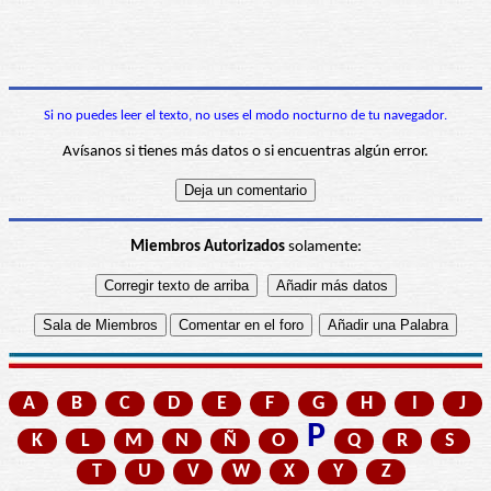
Si no puedes leer el texto, no uses el modo nocturno de tu navegador.
Avísanos si tienes más datos o si encuentras algún error.
Miembros Autorizados
solamente:
A
B
C
D
E
F
G
H
I
J
P
K
L
M
N
Ñ
O
Q
R
S
T
U
V
W
X
Y
Z