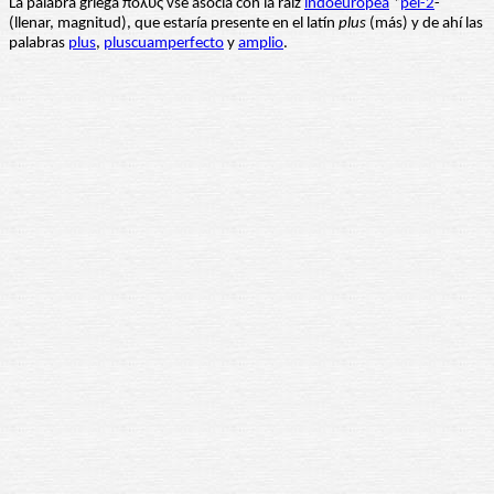
La palabra griega πολύς vse asocia con la raíz
indoeuropea
*
pel-2
-
(llenar, magnitud), que estaría presente en el latín
plus
(más) y de ahí las
palabras
plus
,
pluscuamperfecto
y
amplio
.