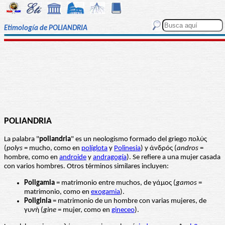
Etimología de POLIANDRIA
POLIANDRIA
La palabra "
poliandria
" es un neologismo formado del griego πολύς
(
polys
= mucho, como en
políglota
y
Polinesia
) y ἀνδρός (
andros
=
hombre, como en
androide
y
andragogía
). Se refiere a una mujer casada
con varios hombres. Otros términos similares incluyen:
P
oligamia
= matrimonio entre muchos, de γάμος (
gamos
=
matrimonio, como en
exogamia
).
Poliginia
= matrimonio de un hombre con varias mujeres, de
γυνή (
gine
= mujer, como en
gineceo
).