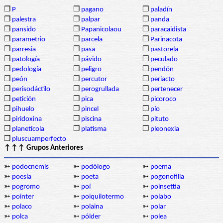
❒
P
❒
pagano
❒
paladín
❒
palestra
❒
palpar
❒
panda
❒
pansido
❒
Papanicolaou
❒
paracaidista
❒
parametrio
❒
parcela
❒
Parinacota
❒
parresia
❒
pasa
❒
pastorela
❒
patología
❒
pávido
❒
peculado
❒
pedología
❒
peligro
❒
pendón
❒
peón
❒
percutor
❒
periacto
❒
perisodáctilo
❒
perogrullada
❒
pertenecer
❒
petición
❒
pica
❒
picoroco
❒
pihuelo
❒
pincel
❒
pío
❒
piridoxina
❒
piscina
❒
pituto
❒
planetícola
❒
platisma
❒
pleonexia
❒
pluscuamperfecto
↑↑↑ Grupos Anteriores
➳
podocnemis
➳
podólogo
➳
poema
➳
poesía
➳
poeta
➳
pogonofilia
➳
pogromo
➳
poí
➳
poinsettia
➳
pointer
➳
poiquilotermo
➳
polabo
➳
polaco
➳
polaina
➳
polar
➳
polca
➳
pólder
➳
polea