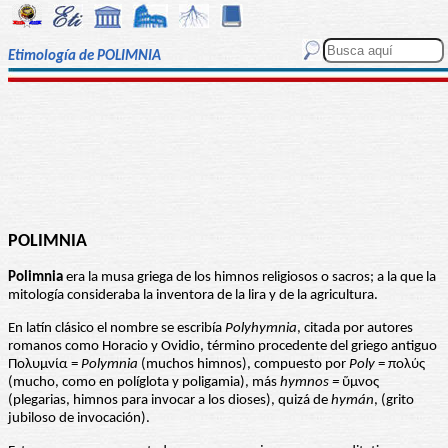
Etimología de POLIMNIA
POLIMNIA
Polimnia
era la musa griega de los himnos religiosos o sacros; a la que la
mitología consideraba la inventora de la lira y de la agricultura.
En latín clásico el nombre se escribía
Polyhymnia
, citada por autores
romanos como Horacio y Ovidio, término procedente del griego antiguo
Πολυμνία =
Polymnia
(muchos himnos), compuesto por
Poly
= πολύς
(mucho, como en políglota y poligamia), más
hymnos =
ὕμνος
(plegarias, himnos para invocar a los dioses), quizá de
hymán
, (grito
jubiloso de invocación).