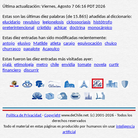
Última actualización: Viernes, Agosto 7 06:16 PDT 2026
Estas son las últimas diez palabras (de 15.865) añadidas al diccionario:
elucidario
revulsivo
legionelosis
ciclosporiasis
histótrofo
preterintencional
críptido
achicar
doctrina
monocárpico
Estas diez entradas han sido modificadas recientemente:
antojo
elusivo
Matilde
atleta
carajo
equivocación
chuico
churrasco
papalote
Acapulco
Estas fueron las diez entradas más visitadas ayer:
ojalá
etimología
metro
chile
envidia
tomate
novela
curtir
financiero
discurrir
Política de Privacidad
-
Copyright
www.deChile.net. (c) 2001-2026 - Todos los
derechos reservados
Todo el material en estas páginas es producido por humanos sin usar
inteligencia
artificial