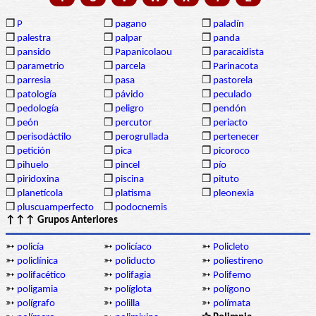
❒
P
❒
pagano
❒
paladín
❒
palestra
❒
palpar
❒
panda
❒
pansido
❒
Papanicolaou
❒
paracaidista
❒
parametrio
❒
parcela
❒
Parinacota
❒
parresia
❒
pasa
❒
pastorela
❒
patología
❒
pávido
❒
peculado
❒
pedología
❒
peligro
❒
pendón
❒
peón
❒
percutor
❒
periacto
❒
perisodáctilo
❒
perogrullada
❒
pertenecer
❒
petición
❒
pica
❒
picoroco
❒
pihuelo
❒
pincel
❒
pío
❒
piridoxina
❒
piscina
❒
pituto
❒
planetícola
❒
platisma
❒
pleonexia
❒
pluscuamperfecto
❒
podocnemis
↑↑↑ Grupos Anteriores
➳
policía
➳
policíaco
➳
Policleto
➳
policlínica
➳
poliducto
➳
poliestireno
➳
polifacético
➳
polifagia
➳
Polifemo
➳
poligamia
➳
políglota
➳
polígono
➳
polígrafo
➳
polilla
➳
polímata