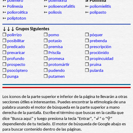
➳
polímero
➳
polimixina
✰ Polimnia
➳
Polinesia
➳
polioencefalitis
➳
poliomielitis
➳
poliorcética
➳
poliosis
➳
polipasto
➳
políptoton
↓↓↓ Grupos Siguientes
❒
polirrizo
❒
pomo
❒
póquer
❒
posibilitar
❒
potasio
❒
prebenda
❒
predicado
❒
premisa
❒
prescripción
❒
prevaricar
❒
Priscila
❒
prociónido
❒
profundo
❒
promesa
❒
propincuidad
❒
prospecto
❒
protomártir
❒
pruina
❒
psocóptero
❒
pudendo
❒
pularda
❒
punga
❒
putamen
Los iconos de la parte superior e inferior de la página te llevarán a otras
secciones útiles e interesantes. Puedes encontrar la etimología de una
palabra usando el motor de búsqueda en la parte superior a mano
derecha de la pantalla. Escribe el término que buscas en la casilla que
dice “Busca aquí” y luego presiona la tecla "Entrar", "↲" o "⚲"
dependiendo de tu teclado. El motor de búsqueda de Google abajo es
para buscar contenido dentro de las páginas.