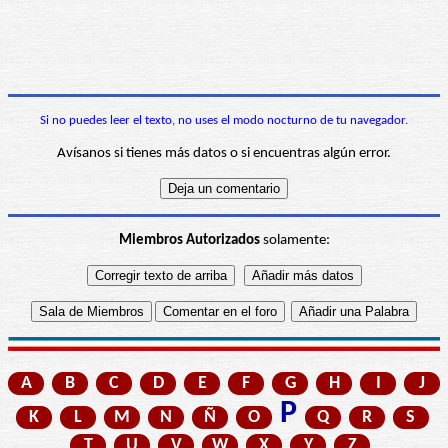
Si no puedes leer el texto, no uses el modo nocturno de tu navegador.
Avísanos si tienes más datos o si encuentras algún error.
Miembros Autorizados
solamente:
A
B
C
D
E
F
G
H
I
J
P
K
L
M
N
Ñ
O
Q
R
S
T
U
V
W
X
Y
Z