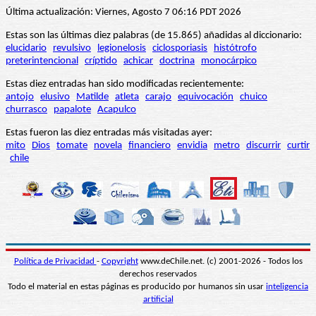
Última actualización: Viernes, Agosto 7 06:16 PDT 2026
Estas son las últimas diez palabras (de 15.865) añadidas al diccionario:
elucidario
revulsivo
legionelosis
ciclosporiasis
histótrofo
preterintencional
críptido
achicar
doctrina
monocárpico
Estas diez entradas han sido modificadas recientemente:
antojo
elusivo
Matilde
atleta
carajo
equivocación
chuico
churrasco
papalote
Acapulco
Estas fueron las diez entradas más visitadas ayer:
mito
Dios
tomate
novela
financiero
envidia
metro
discurrir
curtir
chile
Política de Privacidad
-
Copyright
www.deChile.net. (c) 2001-2026 - Todos los
derechos reservados
Todo el material en estas páginas es producido por humanos sin usar
inteligencia
artificial