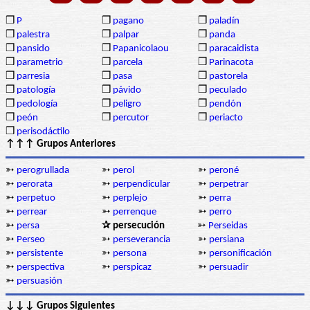
❒
P
❒
pagano
❒
paladín
❒
palestra
❒
palpar
❒
panda
❒
pansido
❒
Papanicolaou
❒
paracaidista
❒
parametrio
❒
parcela
❒
Parinacota
❒
parresia
❒
pasa
❒
pastorela
❒
patología
❒
pávido
❒
peculado
❒
pedología
❒
peligro
❒
pendón
❒
peón
❒
percutor
❒
periacto
❒
perisodáctilo
↑↑↑ Grupos Anteriores
➳
perogrullada
➳
perol
➳
peroné
➳
perorata
➳
perpendicular
➳
perpetrar
➳
perpetuo
➳
perplejo
➳
perra
➳
perrear
➳
perrenque
➳
perro
➳
persa
✰ persecución
➳
Perseidas
➳
Perseo
➳
perseverancia
➳
persiana
➳
persistente
➳
persona
➳
personificación
➳
perspectiva
➳
perspicaz
➳
persuadir
➳
persuasión
↓↓↓ Grupos Siguientes