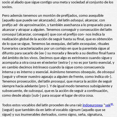
socio al aliado que sigue contigo una meta y sociedad al conjunto de los
socios.
Pero además tenemos un montón de prefijados, como asequible
(aquello que puede ser alcanzado), del latín
adsequi
, alcanzar, con
prefijo ad- de aproximación, y también asechanza a lo preparado para
alcanzar y atrapar a alguien. Tenemos conseguir y consecución del latín
consequi
(alcanzar, conseguir) que con el prefijo con- nos indica la
realización global de la acción de seguir hasta su final, que es obtención
de lo que se sigue. Tenemos las exequias, del latín
exsequiae
, rituales
funerarios caracteriazados por un cortejo en que la parentela sigue al
difunto para sacarlo de (ex-) su morada y llevarlo a su destino final fuera
del ámbito de los vivos. Decimos que algo es extrínseco cuando sigue y
acompaña a otra cosa en el exterior (extra-) y no es por tanto esencial, y
en cambio decimos intrínseco cuando la sigue como consecuencia
interna y es interno y esencial. Asimismo tenemos obsequio, de
obsequi
(seguir y ofrecer nuestro agasajo a alguien de frente, como indica ob-).
Tenemos prosecución, del latín
prosequi
, que marca la acción de seguir
siempre hacia adelante (pro-). Y de igual modo tenemos subsiguiente y
subsecuente, de
subsequi
, que es la acción de seguir a continuación,
como desde abajo (sub-) para ocupar el lugar de otra cosa.
w
Todos estos vocablos del latín proceden de una raíz
indoeuropea
*
sek
-
(seguir) que también da en latín el vocablo
signum
(aquello que se
sigue) y sus inumerables derivados, como signo, seña, signatura,