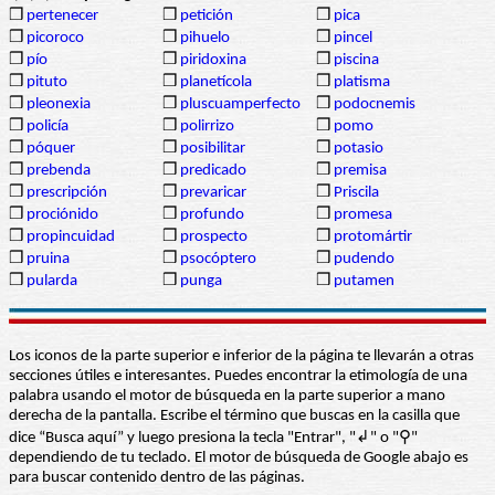
❒
pertenecer
❒
petición
❒
pica
❒
picoroco
❒
pihuelo
❒
pincel
❒
pío
❒
piridoxina
❒
piscina
❒
pituto
❒
planetícola
❒
platisma
❒
pleonexia
❒
pluscuamperfecto
❒
podocnemis
❒
policía
❒
polirrizo
❒
pomo
❒
póquer
❒
posibilitar
❒
potasio
❒
prebenda
❒
predicado
❒
premisa
❒
prescripción
❒
prevaricar
❒
Priscila
❒
prociónido
❒
profundo
❒
promesa
❒
propincuidad
❒
prospecto
❒
protomártir
❒
pruina
❒
psocóptero
❒
pudendo
❒
pularda
❒
punga
❒
putamen
Los iconos de la parte superior e inferior de la página te llevarán a otras
secciones útiles e interesantes. Puedes encontrar la etimología de una
palabra usando el motor de búsqueda en la parte superior a mano
derecha de la pantalla. Escribe el término que buscas en la casilla que
dice “Busca aquí” y luego presiona la tecla "Entrar", "↲" o "⚲"
dependiendo de tu teclado. El motor de búsqueda de Google abajo es
para buscar contenido dentro de las páginas.