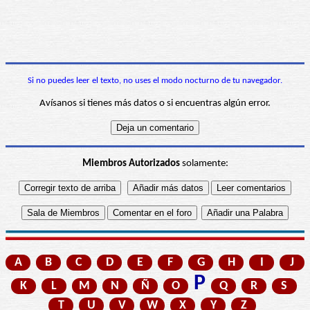
Si no puedes leer el texto, no uses el modo nocturno de tu navegador.
Avísanos si tienes más datos o si encuentras algún error.
Miembros Autorizados
solamente:
A
B
C
D
E
F
G
H
I
J
P
K
L
M
N
Ñ
O
Q
R
S
T
U
V
W
X
Y
Z