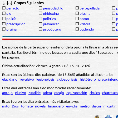
↓↓↓ Grupos Siguientes
❒
periacto
❒
perisodáctilo
❒
perogrullada
❒
p
❒
pío
❒
piridoxina
❒
piscina
❒
p
❒
policía
❒
polirrizo
❒
pomo
❒
❒
prescripción
❒
prevaricar
❒
Priscila
❒
p
❒
pruina
❒
psocóptero
❒
pudendo
❒
p
Los iconos de la parte superior e inferior de la página te llevarán a otra
pantalla. Escribe el término que buscas en la casilla que dice “Busca aqu
las páginas.
Última actualización: Viernes, Agosto 7 06:16 PDT 2026
Estas son las últimas diez palabras (de 15.865) añadidas al diccionario:
elucidario
revulsivo
legionelosis
ciclosporiasis
histótrofo
preterintenc
Estas diez entradas han sido modificadas recientemente:
antojo
elusivo
Matilde
atleta
carajo
equivocación
chuico
churrasco
Estas fueron las diez entradas más visitadas ayer:
mito
Dios
tomate
novela
financiero
envidia
metro
discurrir
curtir