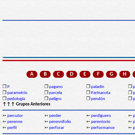
A
B
C
D
E
F
G
H
❒
P
❒
pagano
❒
paladín
❒
p
❒
parametrio
❒
parcela
❒
Parinacota
❒
p
❒
pedología
❒
peligro
❒
pendón
❒
↑↑↑ Grupos Anteriores
➳
percutor
➳
perder
➳
perdiguero
➳
p
➳
perenne
➳
perennifolio
➳
perentorio
➳
p
➳
perfil
➳
perforar
➳
performance
➳