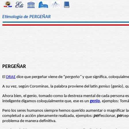
Etimología de PERGEÑAR
PERGEÑAR
El
DRAE
dice que pergeñar viene de "
pergeño"
y que significa, coloquialm
A su vez, según Corominas, la palabra proviene del latín
genius
(genio), qu
Ahora bien, el genio, tomado como la destreza mental de cada persona es 
inteligente digamos coloquialmente que, ese es un
genio
, ejemplos: Tomás
Pero los seres humanos siempre hemos querido aumentar o magnificar las co
completud o acción plenamente realizada, ejemplos:
per
feccionar,
per
cep
problema de manera definitiva.