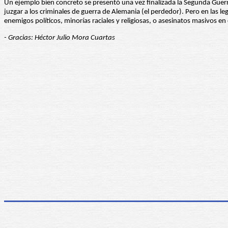
Un ejemplo bien concreto se presentó una vez finalizada la Segunda Guerra 
juzgar a los criminales de guerra de Alemania (el perdedor). Pero en las 
enemigos políticos, minorías raciales y religiosas, o asesinatos masivos e
- Gracias: Héctor Julio Mora Cuartas