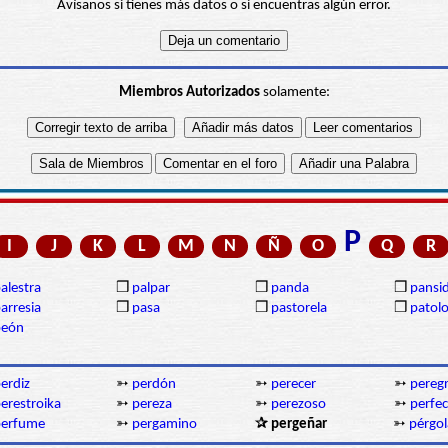
Avísanos si tienes más datos o si encuentras algún error.
Miembros Autorizados
solamente:
P
I
J
K
L
M
N
Ñ
O
Q
R
alestra
❒
palpar
❒
panda
❒
pansi
arresia
❒
pasa
❒
pastorela
❒
patolo
peón
erdiz
➳
perdón
➳
perecer
➳
pereg
erestroika
➳
pereza
➳
perezoso
➳
perfec
perfume
➳
pergamino
✰ pergeñar
➳
pérgol