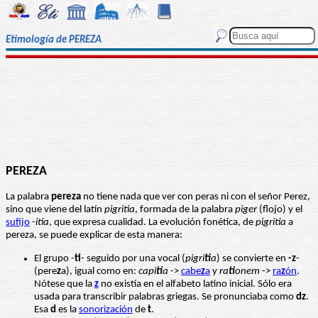
Etimología de PEREZA
PEREZA
La palabra
pereza
no tiene nada que ver con peras ni con el señor Perez,
sino que viene del latín
pigritia
, formada de la palabra
piger
(flojo) y el
sufijo
-
itia
, que expresa cualidad. La evolución fonética, de
pigritia
a
pereza, se puede explicar de esta manera:
El grupo -
ti
- seguido por una vocal (
pigri
ti
a
) se convierte en
-z
-
(pere
z
a), igual como en:
capi
ti
a
->
cabe
z
a
y
ra
ti
onem
->
ra
z
ón
.
Nótese que la
z
no existía en el alfabeto latino inicial. Sólo era
usada para transcribir palabras griegas. Se pronunciaba como
dz
.
Esa
d
es la
sonorización
de
t
.