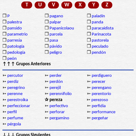
T
U
V
W
X
Y
Z
❒
P
❒
pagano
❒
paladín
❒
palestra
❒
palpar
❒
panda
❒
pansido
❒
Papanicolaou
❒
paracaidista
❒
parametrio
❒
parcela
❒
Parinacota
❒
parresia
❒
pasa
❒
pastorela
❒
patología
❒
pávido
❒
peculado
❒
pedología
❒
peligro
❒
pendón
❒
peón
↑↑↑ Grupos Anteriores
➳
percutor
➳
perder
➳
perdiguero
➳
perdiz
➳
perdón
➳
perecer
➳
peregrino
➳
perejil
➳
perengano
➳
perenne
➳
perennifolio
➳
perentorio
➳
perestroika
✰ pereza
➳
perezoso
➳
perfeccionar
➳
perfectivo
➳
perfidia
➳
perfil
➳
perforar
➳
performance
➳
perfume
➳
pergamino
➳
pergeñar
➳
pérgola
↓↓↓ Grupos Siguientes