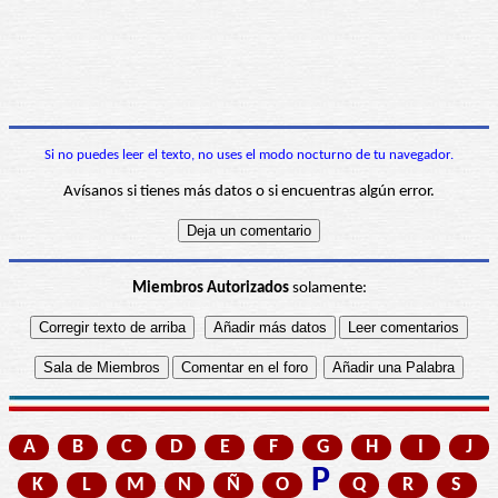
Si no puedes leer el texto, no uses el modo nocturno de tu navegador.
Avísanos si tienes más datos o si encuentras algún error.
Miembros Autorizados
solamente:
A
B
C
D
E
F
G
H
I
J
P
K
L
M
N
Ñ
O
Q
R
S