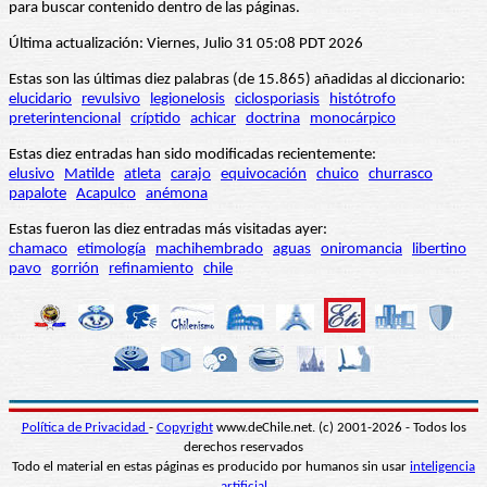
para buscar contenido dentro de las páginas.
Última actualización: Viernes, Julio 31 05:08 PDT 2026
Estas son las últimas diez palabras (de 15.865) añadidas al diccionario:
elucidario
revulsivo
legionelosis
ciclosporiasis
histótrofo
preterintencional
críptido
achicar
doctrina
monocárpico
Estas diez entradas han sido modificadas recientemente:
elusivo
Matilde
atleta
carajo
equivocación
chuico
churrasco
papalote
Acapulco
anémona
Estas fueron las diez entradas más visitadas ayer:
chamaco
etimología
machihembrado
aguas
oniromancia
libertino
pavo
gorrión
refinamiento
chile
Política de Privacidad
-
Copyright
www.deChile.net. (c) 2001-2026 - Todos los
derechos reservados
Todo el material en estas páginas es producido por humanos sin usar
inteligencia
artificial