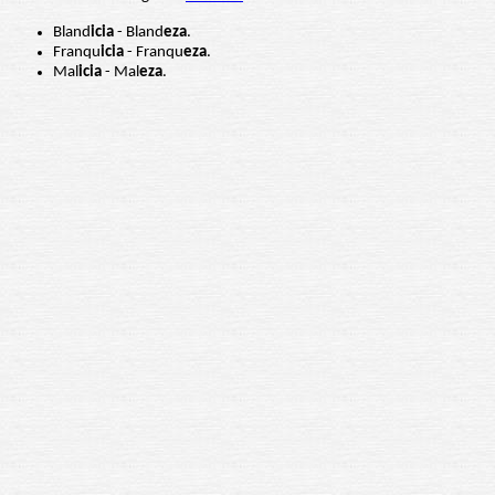
Bland
icia
- Bland
eza
.
Franqu
icia
- Franqu
eza
.
Mal
icia
- Mal
eza
.