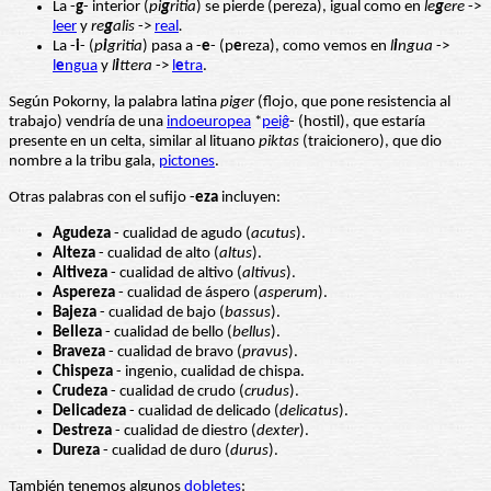
La -
g
- interior (
pi
g
ritia
) se pierde (pereza), igual como en
le
g
ere
->
leer
y
re
g
alis
->
real
.
La -
i
- (
p
i
gritia
) pasa a -
e
- (p
e
reza), como vemos en
l
i
ngua
->
l
e
ngua
y
l
i
ttera
->
l
e
tra
.
Según Pokorny, la palabra latina
piger
(flojo, que pone resistencia al
trabajo) vendría de una
indoeuropea
*
peiĝ
- (hostil), que estaría
presente en un celta, similar al lituano
piktas
(traicionero), que dio
nombre a la tribu gala,
pictones
.
Otras palabras con el sufijo -
eza
incluyen:
Agudeza
- cualidad de agudo (
acutus
).
Alteza
- cualidad de alto (
altus
).
Altiveza
- cualidad de altivo (
altivus
).
Aspereza
- cualidad de áspero (
asperum
).
Bajeza
- cualidad de bajo (
bassus
).
Belleza
- cualidad de bello (
bellus
).
Braveza
- cualidad de bravo (
pravus
).
Chispeza
- ingenio, cualidad de chispa.
Crudeza
- cualidad de crudo (
crudus
).
Delicadeza
- cualidad de delicado (
delicatus
).
Destreza
- cualidad de diestro (
dexter
).
Dureza
- cualidad de duro (
durus
).
También tenemos algunos
dobletes
: