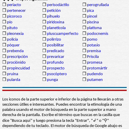
❒
periacto
❒
perisodáctilo
❒
perogrullada
❒
pertenecer
❒
petición
❒
pica
❒
picoroco
❒
pihuelo
❒
pincel
❒
pío
❒
piridoxina
❒
piscina
❒
pituto
❒
planetícola
❒
platisma
❒
pleonexia
❒
pluscuamperfecto
❒
podocnemis
❒
policía
❒
polirrizo
❒
pomo
❒
póquer
❒
posibilitar
❒
potasio
❒
prebenda
❒
predicado
❒
premisa
❒
prescripción
❒
prevaricar
❒
Priscila
❒
prociónido
❒
profundo
❒
promesa
❒
propincuidad
❒
prospecto
❒
protomártir
❒
pruina
❒
psocóptero
❒
pudendo
❒
pularda
❒
punga
❒
putamen
Los iconos de la parte superior e inferior de la página te llevarán a otras
secciones útiles e interesantes. Puedes encontrar la etimología de una
palabra usando el motor de búsqueda en la parte superior a mano
derecha de la pantalla. Escribe el término que buscas en la casilla que
dice “Busca aquí” y luego presiona la tecla "Entrar", "↲" o "⚲"
dependiendo de tu teclado. El motor de búsqueda de Google abajo es