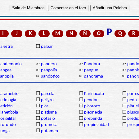
P
I
J
K
L
M
N
Ñ
O
Q
R
alestra
❒
palpar
pandemonio
➳
pandero
➳
Pandora
➳
pando
pangea
➳
pangolín
➳
pangue
➳
panhi
anoplia
➳
panóptico
➳
panorama
➳
panor
arametrio
❒
parcela
❒
Parinacota
❒
parres
edología
❒
peligro
❒
pendón
❒
peón
etición
❒
pica
❒
picoroco
❒
pihue
lanetícola
❒
platisma
❒
pleonexia
❒
plusc
osibilitar
❒
potasio
❒
prebenda
❒
predi
profundo
❒
promesa
❒
propincuidad
❒
prosp
punga
❒
putamen