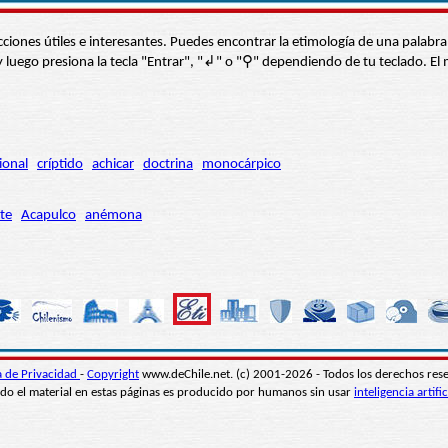
s secciones útiles e interesantes. Puedes encontrar la etimología de una pal
í” y luego presiona la tecla "Entrar", "↲" o "⚲" dependiendo de tu teclado.
ional
críptido
achicar
doctrina
monocárpico
te
Acapulco
anémona
ca de Privacidad
-
Copyright
www.deChile.net. (c) 2001-2026 - Todos los derechos res
do el material en estas páginas es producido por humanos sin usar
inteligencia artific