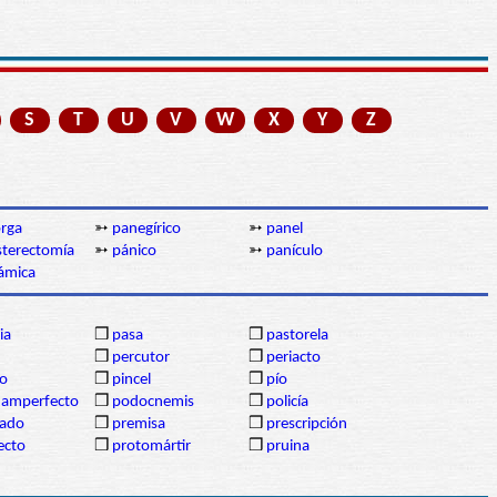
S
T
U
V
W
X
Y
Z
rga
➳
panegírico
➳
panel
sterectomía
➳
pánico
➳
panículo
ámica
ia
❒
pasa
❒
pastorela
❒
percutor
❒
periacto
lo
❒
pincel
❒
pío
uamperfecto
❒
podocnemis
❒
policía
cado
❒
premisa
❒
prescripción
ecto
❒
protomártir
❒
pruina