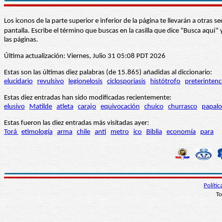
Los iconos de la parte superior e inferior de la página te llevarán a otra
pantalla. Escribe el término que buscas en la casilla que dice “Busca aqu
las páginas.
Última actualización: Viernes, Julio 31 05:08 PDT 2026
Estas son las últimas diez palabras (de 15.865) añadidas al diccionario:
elucidario
revulsivo
legionelosis
ciclosporiasis
histótrofo
preterintenc
Estas diez entradas han sido modificadas recientemente:
elusivo
Matilde
atleta
carajo
equivocación
chuico
churrasco
papalo
Estas fueron las diez entradas más visitadas ayer:
Torá
etimología
arma
chile
anti
metro
ico
Biblia
economía
para
Políti
To