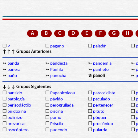
A
B
C
D
E
F
G
H
❒
P
❒
pagano
❒
paladín
❒
p
↑↑↑ Grupos Anteriores
➳
panda
➳
pandecta
➳
pandemia
➳
➳
panera
➳
Pánfilo
➳
panfleto
➳
➳
paño
➳
panocha
✰ panoli
➳
p
↓↓↓ Grupos Siguientes
❒
pansido
❒
Papanicolaou
❒
paracaidista
❒
p
❒
patología
❒
pávido
❒
peculado
❒
p
❒
perisodáctilo
❒
perogrullada
❒
pertenecer
❒
p
❒
piridoxina
❒
piscina
❒
pituto
❒
p
❒
polirrizo
❒
pomo
❒
póquer
❒
p
❒
prevaricar
❒
Priscila
❒
prociónido
❒
❒
psocóptero
❒
pudendo
❒
pularda
❒