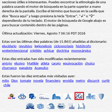
secciones útiles e interesantes. Puedes encontrar la etimología de una
palabra usando el motor de búsqueda en la parte superior a mano
derecha de la pantalla. Escribe el término que buscas en la casilla que
dice “Busca aquí” y luego presiona la tecla "Entrar", "↲" o "⚲"
dependiendo de tu teclado. El motor de búsqueda de Google abajo es
para buscar contenido dentro de las páginas.
Última actualización: Viernes, Agosto 7 06:16 PDT 2026
Estas son las últimas diez palabras (de 15.865) añadidas al diccionario:
elucidario
revulsivo
legionelosis
ciclosporiasis
histótrofo
preterintencional
críptido
achicar
doctrina
monocárpico
Estas diez entradas han sido modificadas recientemente:
antojo
elusivo
Matilde
atleta
carajo
equivocación
chuico
churrasco
papalote
Acapulco
Estas fueron las diez entradas más visitadas ayer:
mito
Dios
tomate
novela
financiero
envidia
metro
discurrir
curtir
chile