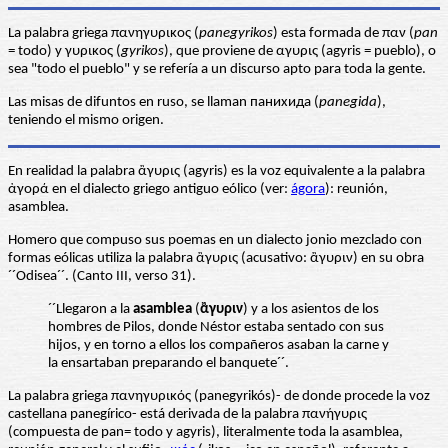
La palabra griega πανηγυρικος (
panegyrikos
) esta formada de παν (
pan
= todo) y γυρικος (
gyrikos
), que proviene de αγυρις (agyris = pueblo), o
sea "todo el pueblo" y se refería a un discurso apto para toda la gente.
Las misas de difuntos en ruso, se llaman панихида (
panegida
),
teniendo el mismo origen.
En realidad la palabra ἂγυρις (agyris) es la voz equivalente a la palabra
ἀγορά en el dialecto griego antiguo eólico (ver:
ágora
): reunión,
asamblea.
Homero que compuso sus poemas en un dialecto jonio mezclado con
formas eólicas utiliza la palabra ἂγυρις (acusativo: ἂγυριν) en su obra
´´Odisea´´. (Canto III, verso 31).
´´Llegaron a la
asamblea
(
ἂγυριν
) y a los asientos de los
hombres de Pilos, donde Néstor estaba sentado con sus
hijos, y en torno a ellos los compañeros asaban la carne y
la ensartaban preparando el banquete´´.
La palabra griega πανηγυρικός (panegyrikós)- de donde procede la voz
castellana panegírico- está derivada de la palabra πανήγυρις
(compuesta de pan= todo y agyris), literalmente toda la asamblea,