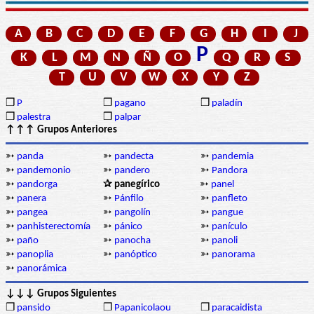
A
B
C
D
E
F
G
H
I
J
P
K
L
M
N
Ñ
O
Q
R
S
T
U
V
W
X
Y
Z
❒
P
❒
pagano
❒
paladín
❒
palestra
❒
palpar
↑↑↑ Grupos Anteriores
➳
panda
➳
pandecta
➳
pandemia
➳
pandemonio
➳
pandero
➳
Pandora
➳
pandorga
✰ panegírico
➳
panel
➳
panera
➳
Pánfilo
➳
panfleto
➳
pangea
➳
pangolín
➳
pangue
➳
panhisterectomía
➳
pánico
➳
panículo
➳
paño
➳
panocha
➳
panoli
➳
panoplia
➳
panóptico
➳
panorama
➳
panorámica
↓↓↓ Grupos Siguientes
❒
pansido
❒
Papanicolaou
❒
paracaidista