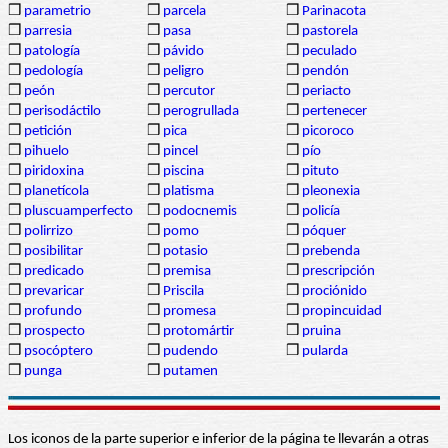
❒
parametrio
❒
parcela
❒
Parinacota
❒
parresia
❒
pasa
❒
pastorela
❒
patología
❒
pávido
❒
peculado
❒
pedología
❒
peligro
❒
pendón
❒
peón
❒
percutor
❒
periacto
❒
perisodáctilo
❒
perogrullada
❒
pertenecer
❒
petición
❒
pica
❒
picoroco
❒
pihuelo
❒
pincel
❒
pío
❒
piridoxina
❒
piscina
❒
pituto
❒
planetícola
❒
platisma
❒
pleonexia
❒
pluscuamperfecto
❒
podocnemis
❒
policía
❒
polirrizo
❒
pomo
❒
póquer
❒
posibilitar
❒
potasio
❒
prebenda
❒
predicado
❒
premisa
❒
prescripción
❒
prevaricar
❒
Priscila
❒
prociónido
❒
profundo
❒
promesa
❒
propincuidad
❒
prospecto
❒
protomártir
❒
pruina
❒
psocóptero
❒
pudendo
❒
pularda
❒
punga
❒
putamen
Los iconos de la parte superior e inferior de la página te llevarán a otras