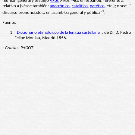
reunión general y el sufijo
-ικός
(-ikos =-ico en español), referente a,
relativo a (véase también:
anacrónico
,
catalítico
,
patético
, etc.); o sea: ´´
1
discurso pronunciado... en asamblea general y pública´´
.
Fuente:
´´
Diccionario etimológico de la lengua castellana
´´, de Dr. D. Pedro
Felipe Monlau, Madrid 1856.
- Gracias: PAGOT