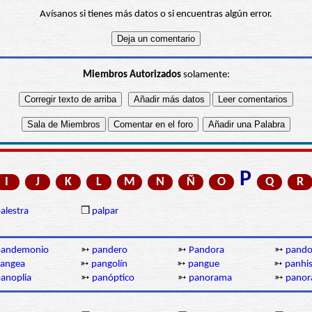
Avísanos si tienes más datos o si encuentras algún error.
Miembros Autorizados
solamente:
P
I
J
K
L
M
N
Ñ
O
Q
R
alestra
❒
palpar
pandemonio
➳
pandero
➳
Pandora
➳
pando
angea
➳
pangolín
➳
pangue
➳
panhi
anoplia
➳
panóptico
➳
panorama
➳
panor