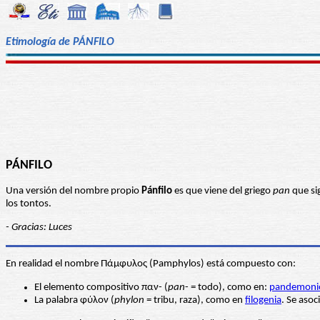
Etimología de PÁNFILO
PÁNFILO
Una versión del nombre propio
Pánfilo
es que viene del griego
pan
que si
los tontos.
- Gracias: Luces
En realidad el nombre Πάμφυλος (Pamphylos) está compuesto con:
El elemento compositivo παν- (
pan
- = todo), como en:
pandemoni
La palabra φύλον (
phylon
= tribu, raza), como en
filogenia
. Se asoc