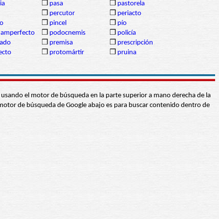
ia
❒
pasa
❒
pastorela
❒
percutor
❒
periacto
lo
❒
pincel
❒
pío
uamperfecto
❒
podocnemis
❒
policía
cado
❒
premisa
❒
prescripción
ecto
❒
protomártir
❒
pruina
abra usando el motor de búsqueda en la parte superior a mano derecha de la
 El motor de búsqueda de Google abajo es para buscar contenido dentro de