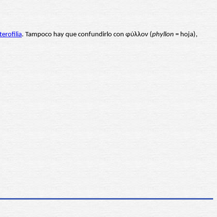
terofilia
. Tampoco hay que confundirlo con φύλλον (
phyllon
= hoja),