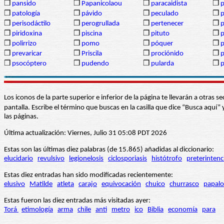
❒
pansido
❒
Papanicolaou
❒
paracaidista
❒
p
❒
patología
❒
pávido
❒
peculado
❒
p
❒
perisodáctilo
❒
perogrullada
❒
pertenecer
❒
p
❒
piridoxina
❒
piscina
❒
pituto
❒
p
❒
polirrizo
❒
pomo
❒
póquer
❒
p
❒
prevaricar
❒
Priscila
❒
prociónido
❒
❒
psocóptero
❒
pudendo
❒
pularda
❒
Los iconos de la parte superior e inferior de la página te llevarán a otra
pantalla. Escribe el término que buscas en la casilla que dice “Busca aqu
las páginas.
Última actualización: Viernes, Julio 31 05:08 PDT 2026
Estas son las últimas diez palabras (de 15.865) añadidas al diccionario:
elucidario
revulsivo
legionelosis
ciclosporiasis
histótrofo
preterintenc
Estas diez entradas han sido modificadas recientemente:
elusivo
Matilde
atleta
carajo
equivocación
chuico
churrasco
papalo
Estas fueron las diez entradas más visitadas ayer:
Torá
etimología
arma
chile
anti
metro
ico
Biblia
economía
para