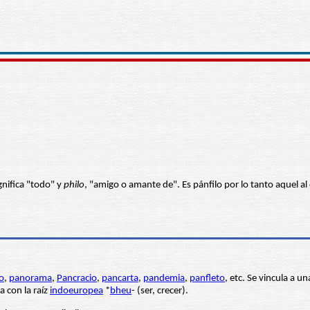
gnifica "todo" y
philo
, "amigo o amante de". Es pánfilo por lo tanto aquel al
o
,
panorama
,
Pancracio
,
pancarta
,
pandemia
,
panfleto
, etc. Se vincula a un
ia con la raíz
indoeuropea
*
bheu
- (ser, crecer).