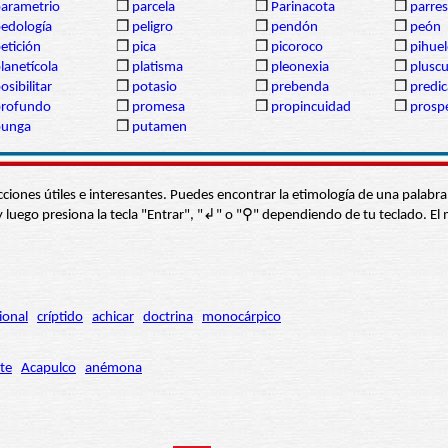
arametrio
❒
parcela
❒
Parinacota
❒
parres
edología
❒
peligro
❒
pendón
❒
peón
etición
❒
pica
❒
picoroco
❒
pihue
lanetícola
❒
platisma
❒
pleonexia
❒
plusc
osibilitar
❒
potasio
❒
prebenda
❒
predi
profundo
❒
promesa
❒
propincuidad
❒
prosp
punga
❒
putamen
s secciones útiles e interesantes. Puedes encontrar la etimología de una pal
í” y luego presiona la tecla "Entrar", "↲" o "⚲" dependiendo de tu teclado.
ional
críptido
achicar
doctrina
monocárpico
te
Acapulco
anémona