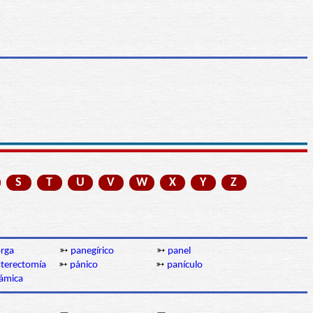
S
T
U
V
W
X
Y
Z
rga
➳
panegírico
➳
panel
sterectomía
➳
pánico
➳
panículo
ámica