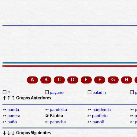
A
B
C
D
E
F
G
H
❒
P
❒
pagano
❒
paladín
❒
p
↑↑↑ Grupos Anteriores
➳
panda
➳
pandecta
➳
pandemia
➳
➳
panera
✰ Pánfilo
➳
panfleto
➳
p
➳
paño
➳
panocha
➳
panoli
➳
p
↓↓↓ Grupos Siguientes