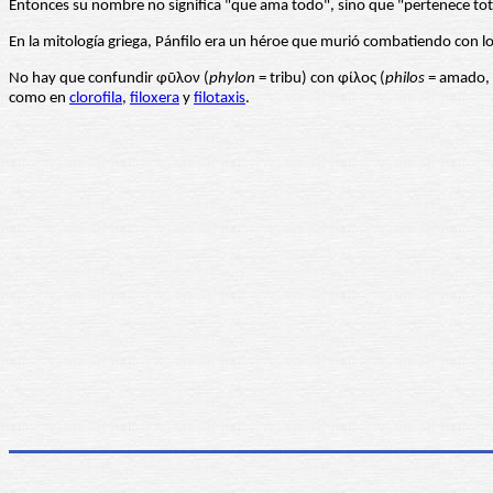
Entonces su nombre no significa "que ama todo", sino que "pertenece tot
En la mitología griega, Pánfilo era un héroe que murió combatiendo con lo
No hay que confundir φῦλον (
phylon
= tribu) con φίλος (
philos
= amado, 
como en
clorofila
,
filoxera
y
filotaxis
.