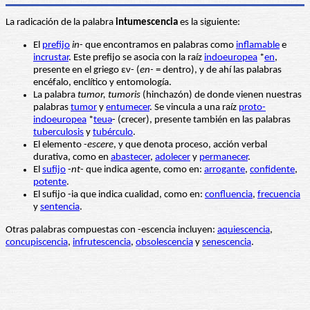
La radicación de la palabra
intumescencia
es la siguiente:
El
prefijo
in
- que encontramos en palabras como
inflamable
e
incrustar
. Este prefijo se asocia con la raíz
indoeuropea
*
en
,
presente en el griego εν- (
en-
= dentro), y de ahí las palabras
encéfalo
,
enclítico
y
entomología
.
La palabra
tumor, tumoris
(hinchazón) de donde vienen nuestras
palabras
tumor
y
entumecer
. Se vincula a una raíz
proto-
indoeuropea
*
teuə
- (crecer), presente también en las palabras
tuberculosis
y
tubérculo
.
El elemento -
escere
, y que denota proceso, acción verbal
durativa, como en
abastecer
,
adolecer
y
permanecer
.
El
sufijo
-
nt
- que indica agente, como en:
arrogante
,
confidente
,
potente
.
El sufijo -ia que indica cualidad, como en:
confluencia
,
frecuencia
y
sentencia
.
Otras palabras compuestas con -escencia incluyen:
aquiescencia
,
concupiscencia
,
infrutescencia
,
obsolescencia
y
senescencia
.