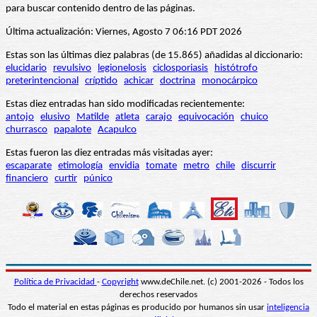
para buscar contenido dentro de las páginas.
Última actualización: Viernes, Agosto 7 06:16 PDT 2026
Estas son las últimas diez palabras (de 15.865) añadidas al diccionario:
elucidario
revulsivo
legionelosis
ciclosporiasis
histótrofo
preterintencional
críptido
achicar
doctrina
monocárpico
Estas diez entradas han sido modificadas recientemente:
antojo
elusivo
Matilde
atleta
carajo
equivocación
chuico
churrasco
papalote
Acapulco
Estas fueron las diez entradas más visitadas ayer:
escaparate
etimología
envidia
tomate
metro
chile
discurrir
financiero
curtir
púnico
Política de Privacidad
-
Copyright
www.deChile.net. (c) 2001-2026 - Todos los
derechos reservados
Todo el material en estas páginas es producido por humanos sin usar
inteligencia