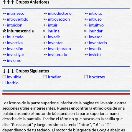
↑↑↑ Grupos Anteriores
➳
intrínseco
➳
introductorio
➳
introito
➳
introvertido
➳
introyección
➳
intruso
➳
intuición
➳
intuir
➳
intuitivo
✰ intumescencia
➳
inulina
➳
inundar
➳
inusitado
➳
invadir
➳
invasor
➳
invectiva
➳
inventar
➳
inventario
➳
inversión
➳
invertebrado
➳
invertir
➳
investigar
➳
inveterado
➳
invicto
➳
invierno
↓↓↓ Grupos Siguientes
❒
invisible
❒
irradiar
❒
isocórtex
❒
iterbio
Los iconos de la parte superior e inferior de la página te llevarán a otras
secciones útiles e interesantes. Puedes encontrar la etimología de una
palabra usando el motor de búsqueda en la parte superior a mano
derecha de la pantalla. Escribe el término que buscas en la casilla que
dice “Busca aquí” y luego presiona la tecla "Entrar", "↲" o "⚲"
dependiendo de tu teclado. El motor de búsqueda de Google abajo es