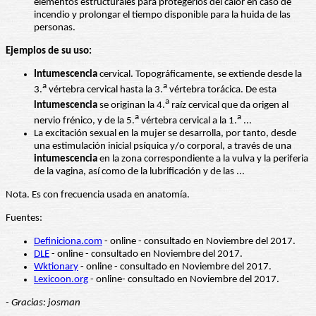
elementos estructurales para protegerlos del calor en caso de
incendio y prolongar el tiempo disponible para la huida de las
personas.
Ejemplos de su uso:
Intumescencia
cervical. Topográficamente, se extiende desde la
a
a
3.
vértebra cervical hasta la 3.
vértebra torácica. De esta
a
intumescencia
se originan la 4.
raíz cervical que da origen al
a
a
nervio frénico, y de la 5.
vértebra cervical a la 1.
...
La excitación sexual en la mujer se desarrolla, por tanto, desde
una estimulación inicial psíquica y/o corporal, a través de una
intumescencia
en la zona correspondiente a la vulva y la periferia
de la vagina, así como de la lubrificación y de las ...
Nota. Es con frecuencia usada en anatomía.
Fuentes:
Definiciona.com
- online - consultado en Noviembre del 2017.
DLE
- online - consultado en Noviembre del 2017.
Wktionary
- online - consultado en Noviembre del 2017.
Lexicoon.org
- online- consultado en Noviembre del 2017.
- Gracias: josman