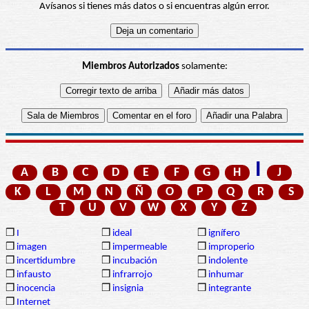
Avísanos si tienes más datos o si encuentras algún error.
Miembros Autorizados
solamente:
I
A
B
C
D
E
F
G
H
J
K
L
M
N
Ñ
O
P
Q
R
S
T
U
V
W
X
Y
Z
❒
I
❒
ideal
❒
ignífero
❒
imagen
❒
impermeable
❒
improperio
❒
incertidumbre
❒
incubación
❒
indolente
❒
infausto
❒
infrarrojo
❒
inhumar
❒
inocencia
❒
insignia
❒
integrante
❒
Internet