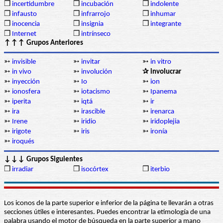
❒
incertidumbre
❒
incubación
❒
indolente
❒
infausto
❒
infrarrojo
❒
inhumar
❒
inocencia
❒
insignia
❒
integrante
❒
Internet
❒
intrínseco
↑↑↑ Grupos Anteriores
➳
invisible
➳
invitar
➳
in vitro
➳
in vivo
➳
involución
✰ involucrar
➳
inyección
➳
Io
➳
ion
➳
ionosfera
➳
iotacismo
➳
Ipanema
➳
iperita
➳
iqtá
➳
ir
➳
ira
➳
irascible
➳
irenarca
➳
Irene
➳
iridio
➳
iridoplejia
➳
irigote
➳
iris
➳
ironía
➳
iroqués
↓↓↓ Grupos Siguientes
❒
irradiar
❒
isocórtex
❒
iterbio
Los iconos de la parte superior e inferior de la página te llevarán a otras
secciones útiles e interesantes. Puedes encontrar la etimología de una
palabra usando el motor de búsqueda en la parte superior a mano