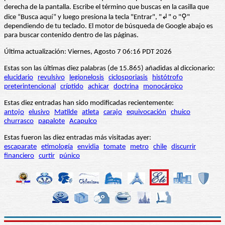
derecha de la pantalla. Escribe el término que buscas en la casilla que
dice “Busca aquí” y luego presiona la tecla "Entrar", "↲" o "⚲"
dependiendo de tu teclado. El motor de búsqueda de Google abajo es
para buscar contenido dentro de las páginas.
Última actualización: Viernes, Agosto 7 06:16 PDT 2026
Estas son las últimas diez palabras (de 15.865) añadidas al diccionario:
elucidario
revulsivo
legionelosis
ciclosporiasis
histótrofo
preterintencional
críptido
achicar
doctrina
monocárpico
Estas diez entradas han sido modificadas recientemente:
antojo
elusivo
Matilde
atleta
carajo
equivocación
chuico
churrasco
papalote
Acapulco
Estas fueron las diez entradas más visitadas ayer:
escaparate
etimología
envidia
tomate
metro
chile
discurrir
financiero
curtir
púnico