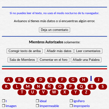
Si no puedes leer el texto, no uses el modo nocturno de tu navegador.
Avísanos si tienes más datos o si encuentras algún error.
Miembros Autorizados
solamente:
I
A
B
C
D
E
F
G
H
J
K
L
M
N
Ñ
O
P
Q
R
S
T
U
V
W
X
Y
Z
❒
I
❒
ideal
❒
ignífero
❒
imagen
❒
impermeable
❒
improperio