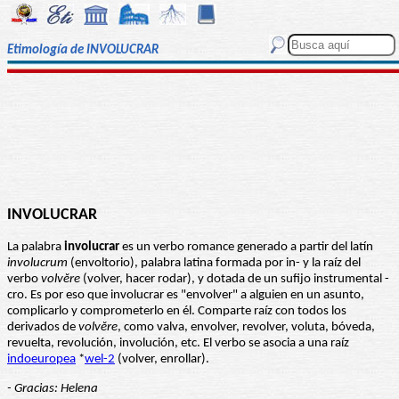
Etimología de INVOLUCRAR
INVOLUCRAR
La palabra
involucrar
es un verbo romance generado a partir del latín
involucrum
(envoltorio), palabra latina formada por in- y la raíz del
verbo
volvĕre
(volver, hacer rodar), y dotada de un sufijo instrumental -
cro. Es por eso que involucrar es "envolver" a alguien en un asunto,
complicarlo y comprometerlo en él. Comparte raíz con todos los
derivados de
volvĕre
, como valva, envolver, revolver, voluta, bóveda,
revuelta, revolución, involución, etc. El verbo se asocia a una raíz
indoeuropea
*
wel-2
(volver, enrollar).
- Gracias: Helena