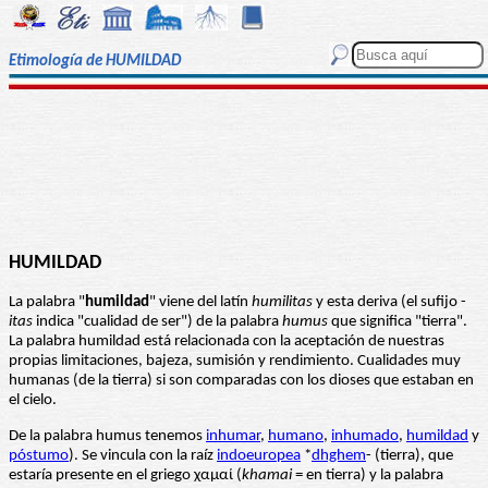
Etimología de HUMILDAD
HUMILDAD
La palabra "
humildad
" viene del latín
humilitas
y esta deriva (el sufijo -
itas
indica "cualidad de ser") de la palabra
humus
que significa "tierra".
La palabra humildad está relacionada con la aceptación de nuestras
propias limitaciones, bajeza, sumisión y rendimiento. Cualidades muy
humanas (de la tierra) si son comparadas con los dioses que estaban en
el cielo.
De la palabra humus tenemos
inhumar
,
humano
,
inhumado
,
humildad
y
póstumo
). Se vincula con la raíz
indoeuropea
*
dhghem
- (tierra), que
estaría presente en el griego χαμαί (
khamai
= en tierra) y la palabra