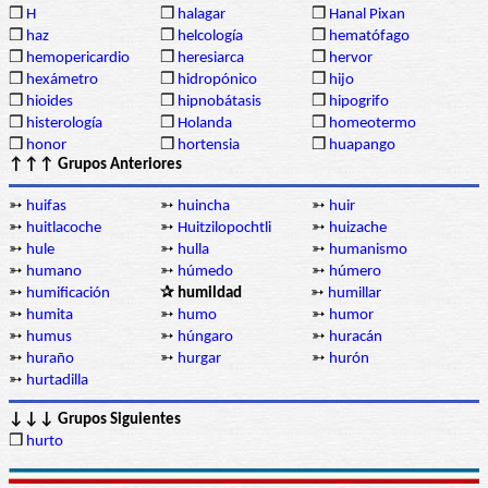
❒
H
❒
halagar
❒
Hanal Pixan
❒
haz
❒
helcología
❒
hematófago
❒
hemopericardio
❒
heresiarca
❒
hervor
❒
hexámetro
❒
hidropónico
❒
hijo
❒
hioides
❒
hipnobátasis
❒
hipogrifo
❒
histerología
❒
Holanda
❒
homeotermo
❒
honor
❒
hortensia
❒
huapango
↑↑↑ Grupos Anteriores
➳
huifas
➳
huincha
➳
huir
➳
huitlacoche
➳
Huitzilopochtli
➳
huizache
➳
hule
➳
hulla
➳
humanismo
➳
humano
➳
húmedo
➳
húmero
➳
humificación
✰ humildad
➳
humillar
➳
humita
➳
humo
➳
humor
➳
humus
➳
húngaro
➳
huracán
➳
huraño
➳
hurgar
➳
hurón
➳
hurtadilla
↓↓↓ Grupos Siguientes
❒
hurto