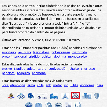
Los iconos de la parte superior e inferior de la página te llevarán a otras
secciones útiles e interesantes. Puedes encontrar la etimología de una
palabra usando el motor de búsqueda en la parte superior a mano
derecha de la pantalla. Escribe el término que buscas en la casilla que
dice “Busca aquí” y luego presiona la tecla "Entrar", "↲" o "⚲"
dependiendo de tu teclado. El motor de búsqueda de Google abajo es
para buscar contenido dentro de las páginas.
Última actualización: Viernes, Julio 31 05:08 PDT 2026
Estas son las últimas diez palabras (de 15.865) añadidas al diccionario:
elucidario
revulsivo
legionelosis
ciclosporiasis
histótrofo
preterintencional
críptido
achicar
doctrina
monocárpico
Estas diez entradas han sido modificadas recientemente:
elusivo
Matilde
atleta
carajo
equivocación
chuico
churrasco
papalote
Acapulco
anémona
Estas fueron las diez entradas más visitadas ayer:
Torá
etimología
arma
chile
anti
metro
ico
Biblia
economía
para