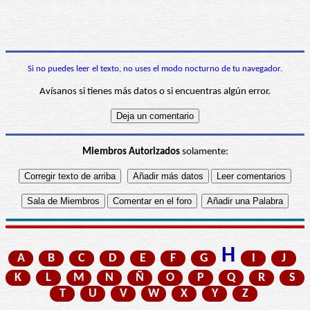
Si no puedes leer el texto, no uses el modo nocturno de tu navegador.
Avísanos si tienes más datos o si encuentras algún error.
Miembros Autorizados
solamente:
H
A
B
C
D
E
F
G
I
J
K
L
M
N
Ñ
O
P
Q
R
S
T
U
V
W
X
Y
Z