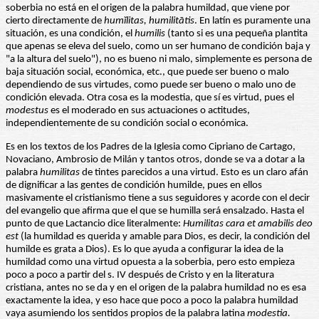
soberbia no está en el origen de la palabra humildad, que viene por
cierto directamente de
humĭlitas, humilitātis
. En latín es puramente una
situación, es una condición, el
humilis
(tanto si es una pequeña plantita
que apenas se eleva del suelo, como un ser humano de condición baja y
"a la altura del suelo"), no es bueno ni malo, simplemente es persona de
baja situación social, económica, etc., que puede ser bueno o malo
dependiendo de sus virtudes, como puede ser bueno o malo uno de
condición elevada. Otra cosa es la modestia, que sí es virtud, pues el
modestus
es el moderado en sus actuaciones o actitudes,
independientemente de su condición social o económica.
Es en los textos de los Padres de la Iglesia como Cipriano de Cartago,
Novaciano, Ambrosio de Milán y tantos otros, donde se va a dotar a la
palabra
humilitas
de tintes parecidos a una virtud. Esto es un claro afán
de dignificar a las gentes de condición humilde, pues en ellos
masivamente el cristianismo tiene a sus seguidores y acorde con el decir
del evangelio que afirma que el que se humilla será ensalzado. Hasta el
punto de que Lactancio dice literalmente:
Humilitas cara et amabilis deo
est
(la humildad es querida y amable para Dios, es decir, la condición del
humilde es grata a Dios). Es lo que ayuda a configurar la idea de la
humildad como una virtud opuesta a la soberbia, pero esto empieza
poco a poco a partir del s. IV después de Cristo y en la literatura
cristiana, antes no se da y en el origen de la palabra humildad no es esa
exactamente la idea, y eso hace que poco a poco la palabra humildad
vaya asumiendo los sentidos propios de la palabra latina
modestia.