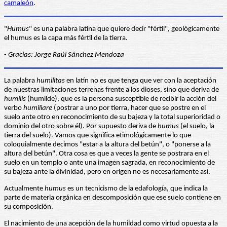
camaleón
.
"
Humus
" es una palabra latina que quiere decir "fértil", geológicamente
el humus es la capa más fértil de la tierra.
-
Gracias: Jorge Raúl Sánchez Mendoza
La palabra
humilitas
en latín no es que tenga que ver con la aceptación
de nuestras limitaciones terrenas frente a los dioses, sino que deriva de
humilis
(humilde), que es la persona susceptible de recibir la acción del
verbo
humiliare
(postrar a uno por tierra, hacer que se postre en el
suelo ante otro en reconocimiento de su bajeza y la total superioridad o
dominio del otro sobre él). Por supuesto deriva de
humus
(el suelo, la
tierra del suelo). Vamos que significa etimológicamente lo que
coloquialmente decimos "estar a la altura del betún", o "ponerse a la
altura del betún". Otra cosa es que a veces la gente se postrara en el
suelo en un templo o ante una imagen sagrada, en reconocimiento de
su bajeza ante la divinidad, pero en origen no es necesariamente así.
Actualmente
humus
es un tecnicismo de la edafología, que indica la
parte de materia orgánica en descomposición que ese suelo contiene en
su composición.
El nacimiento de una acepción de la humildad como virtud opuesta a la