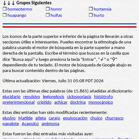
↓↓↓ Grupos Siguientes
❒
homeotermo
❒
honor
❒
hortensia
❒
huapango
❒
huifas
❒
hurto
Los iconos de la parte superior e inferior de la página te llevarán a otras
secciones útiles e interesantes. Puedes encontrar la etimología de una
palabra usando el motor de búsqueda en la parte superior a mano
derecha de la pantalla. Escribe el término que buscas en la casilla que
dice “Busca aquí” y luego presiona la tecla "Entrar", "↲" o "⚲"
dependiendo de tu teclado. El motor de búsqueda de Google abajo es
para buscar contenido dentro de las páginas.
Última actualización: Viernes, Julio 31 05:08 PDT 2026
Estas son las últimas diez palabras (de 15.865) añadidas al diccionario:
elucidario
revulsivo
legionelosis
ciclosporiasis
histótrofo
preterintencional
críptido
achicar
doctrina
monocárpico
Estas diez entradas han sido modificadas recientemente:
elusivo
Matilde
atleta
carajo
equivocación
chuico
churrasco
papalote
Acapulco
anémona
Estas fueron las diez entradas más visitadas ayer: