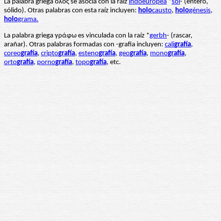
La palabra griega ὁλος se asocia con la raíz
indoeuropea
*
sol
- (entero,
sólido). Otras palabras con esta raíz incluyen:
holo
causto
,
holo
génesis
,
holo
grama.
La palabra griega γράφω es vinculada con la raíz *
gerbh
- (rascar,
arañar). Otras palabras formadas con -grafia incluyen:
cali
grafía
,
coreo
grafía
,
cripto
grafía
,
esteno
grafía
,
geo
grafía
,
mono
grafía
,
orto
grafía
,
porno
grafía
,
topo
grafía
, etc.