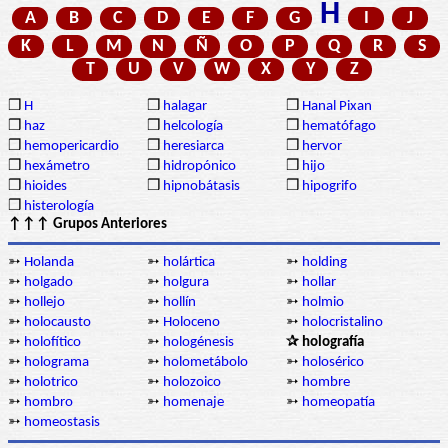
H
A
B
C
D
E
F
G
I
J
K
L
M
N
Ñ
O
P
Q
R
S
T
U
V
W
X
Y
Z
❒
H
❒
halagar
❒
Hanal Pixan
❒
haz
❒
helcología
❒
hematófago
❒
hemopericardio
❒
heresiarca
❒
hervor
❒
hexámetro
❒
hidropónico
❒
hijo
❒
hioides
❒
hipnobátasis
❒
hipogrifo
❒
histerología
↑↑↑ Grupos Anteriores
➳
Holanda
➳
holártica
➳
holding
➳
holgado
➳
holgura
➳
hollar
➳
hollejo
➳
hollín
➳
holmio
➳
holocausto
➳
Holoceno
➳
holocristalino
➳
holofítico
➳
hologénesis
✰ holografía
➳
holograma
➳
holometábolo
➳
holosérico
➳
holotrico
➳
holozoico
➳
hombre
➳
hombro
➳
homenaje
➳
homeopatía
➳
homeostasis