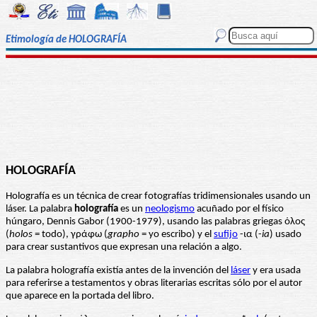
Etimología de HOLOGRAFÍA
HOLOGRAFÍA
Holografía es un técnica de crear fotografías tridimensionales usando un
láser. La palabra
holografía
es un
neologismo
acuñado por el físico
húngaro, Dennis Gabor (1900-1979), usando las palabras griegas ὁλος
(
holos
= todo), γράφω (
grapho
= yo escribo) y el
sufijo
-ια (-
ia
) usado
para crear sustantivos que expresan una relación a algo.
La palabra holografía existía antes de la invención del
láser
y era usada
para referirse a testamentos y obras literarias escritas sólo por el autor
que aparece en la portada del libro.